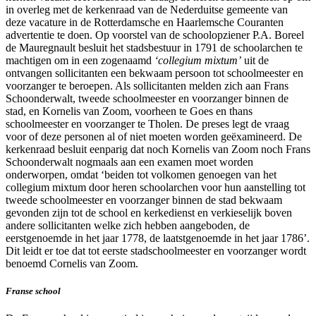
in overleg met de kerkenraad van de Nederduitse gemeente van
deze vacature in de Rotterdamsche en Haarlemsche Couranten
advertentie te doen. Op voorstel van de schoolopziener P.A. Boreel
de Mauregnault besluit het stadsbestuur in 1791 de schoolarchen te
machtigen om in een zogenaamd
‘collegium mixtum’
uit de
ontvangen sollicitanten een bekwaam persoon tot schoolmeester en
voorzanger te beroepen. Als sollicitanten melden zich aan Frans
Schoonderwalt, tweede schoolmeester en voorzanger binnen de
stad, en Kornelis van Zoom, voorheen te Goes en thans
schoolmeester en voorzanger te Tholen. De preses legt de vraag
voor of deze personen al of niet moeten worden geëxamineerd. De
kerkenraad besluit eenparig dat noch Kornelis van Zoom noch Frans
Schoonderwalt nogmaals aan een examen moet worden
onderworpen, omdat ‘beiden tot volkomen genoegen van het
collegium mixtum door heren schoolarchen voor hun aanstelling tot
tweede schoolmeester en voorzanger binnen de stad bekwaam
gevonden zijn tot de school en kerkedienst en verkieselijk boven
andere sollicitanten welke zich hebben aangeboden, de
eerstgenoemde in het jaar 1778, de laatstgenoemde in het jaar 1786’.
Dit leidt er toe dat tot eerste stadschoolmeester en voorzanger wordt
benoemd Cornelis van Zoom.
Franse school