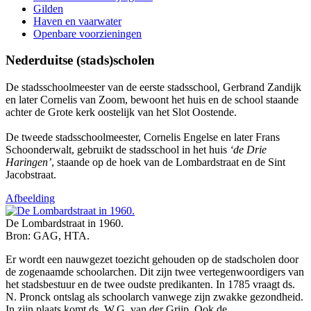
Gilden
Haven en vaarwater
Openbare voorzieningen
Nederduitse (stads)scholen
De stadsschoolmeester van de eerste stadsschool, Gerbrand Zandijk
en later Cornelis van Zoom, bewoont het huis en de school staande
achter de Grote kerk oostelijk van het Slot Oostende.
De tweede stadsschoolmeester, Cornelis Engelse en later Frans
Schoonderwalt, gebruikt de stadsschool in het huis
‘de Drie
Haringen’
, staande op de hoek van de Lombardstraat en de Sint
Jacobstraat.
Afbeelding
De Lombardstraat in 1960.
Bron: GAG, HTA.
Er wordt een nauwgezet toezicht gehouden op de stadscholen door
de zogenaamde schoolarchen. Dit zijn twee vertegenwoordigers van
het stadsbestuur en de twee oudste predikanten. In 1785 vraagt ds.
N. Pronck ontslag als schoolarch vanwege zijn zwakke gezondheid.
In zijn plaats komt ds. W.G. van der Grijp. Ook de