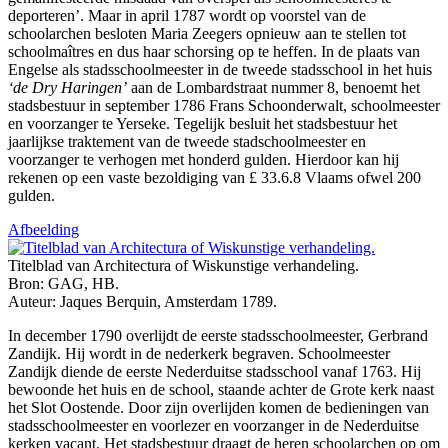
deporteren’. Maar in april 1787 wordt op voorstel van de
schoolarchen besloten Maria Zeegers opnieuw aan te stellen tot
schoolmaîtres en dus haar schorsing op te heffen. In de plaats van
Engelse als stadsschoolmeester in de tweede stadsschool in het huis
‘de Dry Haringen’
aan de Lombardstraat nummer 8, benoemt het
stadsbestuur in september 1786 Frans Schoonderwalt, schoolmeester
en voorzanger te Yerseke. Tegelijk besluit het stadsbestuur het
jaarlijkse traktement van de tweede stadschoolmeester en
voorzanger te verhogen met honderd gulden. Hierdoor kan hij
rekenen op een vaste bezoldiging van £ 33.6.8 Vlaams ofwel 200
gulden.
Afbeelding
Titelblad van Architectura of Wiskunstige verhandeling.
Bron: GAG, HB.
Auteur: Jaques Berquin, Amsterdam 1789.
In december 1790 overlijdt de eerste stadsschoolmeester, Gerbrand
Zandijk. Hij wordt in de nederkerk begraven. Schoolmeester
Zandijk diende de eerste Nederduitse stadsschool vanaf 1763. Hij
bewoonde het huis en de school, staande achter de Grote kerk naast
het Slot Oostende. Door zijn overlijden komen de bedieningen van
stadsschoolmeester en voorlezer en voorzanger in de Nederduitse
kerken vacant. Het stadsbestuur draagt de heren schoolarchen op om