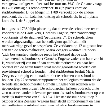
vertegenwoordiger van het stadsbestuur mr. W.C. de Craane vraagt
in 1786 ontslag als schoolopziener. In zijn plaats komt de
stadsbestuurder D. de Meijer. In 1789 verzoekt ook de andere
predikant, ds. J.L. Lotchius, ontslag als schoolarch. In zijn plaats
komt ds. J. de Stoppelaar.
In augustus 1786 blijkt plotseling dat de tweede schoolmeester en
voorlezer in de Grote kerk, Cornelis Engelse, zich zonder enige
voorkennis uit de stad heeft
‘geabsenteerd’
. De schoolarchen
worden afgevaardigd naar het collegium qualificatum dit
merkwaardige geval te bespreken. Ze verklaren op 12 augustus hoe
een van de schoolmaîtressen, Maria Zeegers weduwe Reinders,
‘zich bezwangerd vindende reeds had bekend dat de zich
absenterende schoolmeester Cornelis Engelse vader van haar vrucht
is, waardoor zij van nu af aan correctie meriteerde en naar het
oordeel van de heren buiten staat moest geoordeeld worden om
provisioneel school te houden’. Het stadsbestuur besluit Maria
Zeegers voorlopig en tot nader order te schorsen van school te
houden. Op 27 september rapporteert het collegium mixtum dat de
tweede stadsschoolmeester Cornelis Engelse ‘om redenen was
gedeporteerd geworden’. De schoolarchen krijgen opdracht uit te
zien naar een ander bekwaam persoon als stadsschoolmeester op een
stedelijk traktement van £ 16.13.4. Het stadsbestuur besluit op 7
oktober Maria Zeegers ‘wegens haar slecht comportement en haar
gemanifesteerde misdaad van overspel als schoolmeesteres te