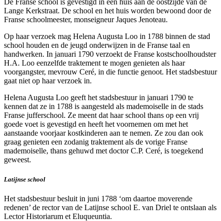
De Franse school is gevestigd in een huis aan de oostzijde van de
Lange Kerkstraat. De school en het huis worden bewoond door de
Franse schoolmeester, monseigneur Jaques Jenoteau.
Op haar verzoek mag Helena Augusta Loo in 1788 binnen de stad
school houden en de jeugd onderwijzen in de Franse taal en
handwerken. In januari 1790 verzoekt de Franse kostschoolhoudster
H.A. Loo eenzelfde traktement te mogen genieten als haar
voorgangster, mevrouw Ceré, in die functie genoot. Het stadsbestuur
gaat niet op haar verzoek in.
Helena Augusta Loo geeft het stadsbestuur in januari 1790 te
kennen dat ze in 1788 is aangesteld als mademoiselle in de stads
Franse jufferschool. Ze meent dat haar school thans op een vrij
goede voet is gevestigd en heeft het voornemen om met het
aanstaande voorjaar kostkinderen aan te nemen. Ze zou dan ook
graag genieten een zodanig traktement als de vorige Franse
mademoiselle, thans gehuwd met doctor C.P. Ceré, is toegekend
geweest.
Latijnse school
Het stadsbestuur besluit in juni 1788 ‘om daartoe moverende
redenen’ de rector van de Latijnse school E. van Driel te ontslaan als
Lector Historiarum et Eluqueuntia.