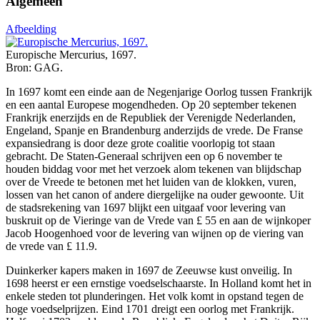
Algemeen
Afbeelding
Europische Mercurius, 1697.
Bron: GAG.
In 1697 komt een einde aan de Negenjarige Oorlog tussen Frankrijk
en een aantal Europese mogendheden. Op 20 september tekenen
Frankrijk enerzijds en de Republiek der Verenigde Nederlanden,
Engeland, Spanje en Brandenburg anderzijds de vrede. De Franse
expansiedrang is door deze grote coalitie voorlopig tot staan
gebracht. De Staten-Generaal schrijven een op 6 november te
houden biddag voor met het verzoek alom tekenen van blijdschap
over de Vreede te betonen met het luiden van de klokken, vuren,
lossen van het canon of andere diergelijke na ouder gewoonte
.
Uit
de stadsrekening van 1697 blijkt een uitgaaf voor levering van
buskruit op de Vieringe van de Vrede van £ 55 en aan de wijnkoper
Jacob Hoogenhoed voor de levering van wijnen op de viering van
de vrede van £ 11.9.
Duinkerker kapers maken in 1697 de Zeeuwse kust onveilig. In
1698 heerst er een ernstige voedselschaarste. In Holland komt het in
enkele steden tot plunderingen. Het volk komt in opstand tegen de
hoge voedselprijzen. Eind 1701 dreigt een oorlog met Frankrijk.