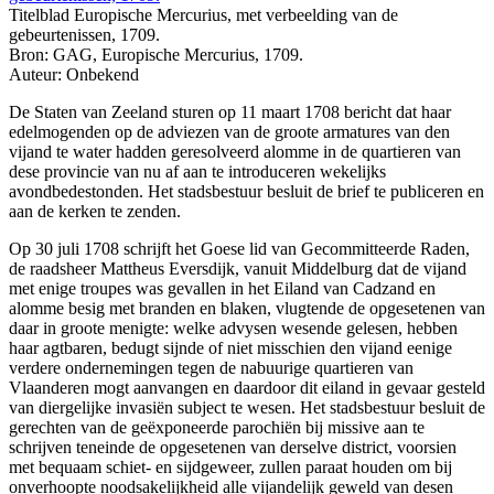
Titelblad Europische Mercurius, met verbeelding van de
gebeurtenissen, 1709.
Bron: GAG, Europische Mercurius, 1709.
Auteur: Onbekend
De Staten van Zeeland sturen op 11 maart 1708 bericht dat haar
edelmogenden op de adviezen van de groote armatures van den
vijand te water hadden geresolveerd alomme in de quartieren van
dese provincie van nu af aan te introduceren wekelijks
avondbedestonden. Het stadsbestuur besluit de brief te publiceren en
aan de kerken te zenden.
Op 30 juli 1708 schrijft het Goese lid van Gecommitteerde Raden,
de raadsheer Mattheus Eversdijk, vanuit Middelburg dat de vijand
met enige troupes was gevallen in het Eiland van Cadzand en
alomme besig met branden en blaken, vlugtende de opgesetenen van
daar in groote menigte: welke advysen wesende gelesen, hebben
haar agtbaren, bedugt sijnde of niet misschien den vijand eenige
verdere ondernemingen tegen de nabuurige quartieren van
Vlaanderen mogt aanvangen en daardoor dit eiland in gevaar gesteld
van diergelijke invasiën subject te wesen. Het stadsbestuur besluit de
gerechten van de geëxponeerde parochiën bij missive aan te
schrijven teneinde de opgesetenen van derselve district, voorsien
met bequaam schiet- en sijdgeweer, zullen paraat houden om bij
onverhoopte noodsakelijkheid alle vijandelijk geweld van desen