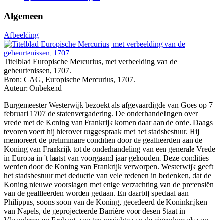
Algemeen
Afbeelding
Titelblad Europische Mercurius, met verbeelding van de
gebeurtenissen, 1707.
Bron: GAG, Europische Mercurius, 1707.
Auteur: Onbekend
Burgemeester Westerwijk bezoekt als afgevaardigde van Goes op 7
februari 1707 de statenvergadering. De onderhandelingen over
vrede met de Koning van Frankrijk komen daar aan de orde. Daags
tevoren voert hij hierover ruggespraak met het stadsbestuur. Hij
memoreert de preliminaire conditiën door de geallieerden aan de
Koning van Frankrijk tot de onderhandeling van een generale Vrede
in Europa in 't laatst van voorgaand jaar gehouden
.
Deze condities
werden door de Koning van Frankrijk verworpen. Westerwijk geeft
het stadsbestuur met deductie van vele redenen in bedenken, dat de
Koning nieuwe voorslagen met enige verzachting van de pretensiën
van de geallieerden worden gedaan. En daarbij speciaal aan
Philippus, soons soon van de Koning, gecedeerd de Koninkrijken
van Napels, de geprojecteerde Barrière voor desen Staat in
Vlaanderen en Brabant, soo ten opzichte van de eigendom als van