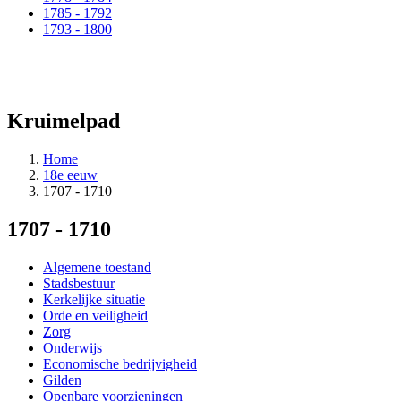
1785 - 1792
1793 - 1800
Kruimelpad
Home
18e eeuw
1707 - 1710
1707 - 1710
Algemene toestand
Stadsbestuur
Kerkelijke situatie
Orde en veiligheid
Zorg
Onderwijs
Economische bedrijvigheid
Gilden
Openbare voorzieningen