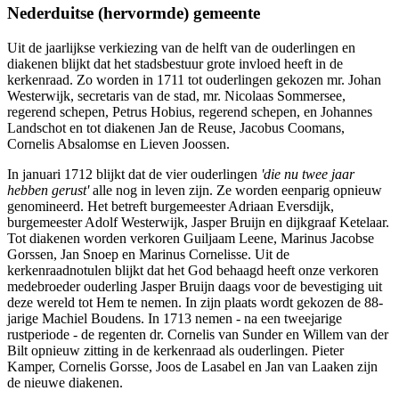
Nederduitse (hervormde) gemeente
Uit de jaarlijkse verkiezing van de helft van de ouderlingen en
diakenen blijkt dat het stadsbestuur grote invloed heeft in de
kerkenraad. Zo worden in 1711 tot ouderlingen gekozen mr. Johan
Westerwijk, secretaris van de stad, mr. Nicolaas Sommersee,
regerend schepen, Petrus Hobius, regerend schepen, en Johannes
Landschot en tot diakenen Jan de Reuse, Jacobus Coomans,
Cornelis Absalomse en Lieven Joossen.
In januari 1712 blijkt dat de vier ouderlingen
'die nu twee jaar
hebben gerust'
alle nog in leven zijn. Ze worden eenparig opnieuw
genomineerd. Het betreft burgemeester Adriaan Eversdijk,
burgemeester Adolf Westerwijk, Jasper Bruijn en dijkgraaf Ketelaar.
Tot diakenen worden verkoren Guiljaam Leene, Marinus Jacobse
Gorssen, Jan Snoep en Marinus Cornelisse. Uit de
kerkenraadnotulen blijkt dat het God behaagd heeft onze verkoren
medebroeder ouderling Jasper Bruijn daags voor de bevestiging uit
deze wereld tot Hem te nemen. In zijn plaats wordt gekozen de 88-
jarige Machiel Boudens. In 1713 nemen - na een tweejarige
rustperiode - de regenten dr. Cornelis van Sunder en Willem van der
Bilt opnieuw zitting in de kerkenraad als ouderlingen. Pieter
Kamper, Cornelis Gorsse, Joos de Lasabel en Jan van Laaken zijn
de nieuwe diakenen.