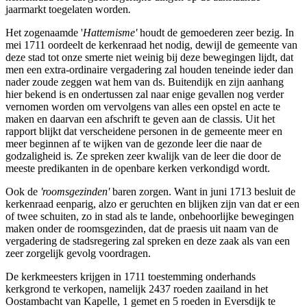
jaarmarkt toegelaten worden
.
Het zogenaamde '
Hattemisme'
houdt de gemoederen zeer bezig. In
mei 1711 oordeelt de kerkenraad het nodig, dewijl de gemeente van
deze stad tot onze smerte niet weinig bij deze bewegingen lijdt, dat
men een extra-ordinaire vergadering zal houden teneinde ieder dan
nader zoude zeggen wat hem van ds. Buitendijk en zijn aanhang
hier bekend is en ondertussen zal naar enige gevallen nog verder
vernomen worden om vervolgens van alles een opstel en acte te
maken en daarvan een afschrift te geven aan de classis. Uit het
rapport blijkt dat verscheidene personen in de gemeente meer en
meer beginnen af te wijken van de gezonde leer die naar de
godzaligheid is
.
Ze spreken zeer kwalijk van de leer die door de
meeste predikanten in de openbare kerken verkondigd wordt.
Ook de
'roomsgezinden'
baren zorgen. Want in juni 1713 besluit de
kerkenraad eenparig, alzo er geruchten en blijken zijn van dat er een
of twee schuiten, zo in stad als te lande, onbehoorlijke bewegingen
maken onder de roomsgezinden, dat de praesis uit naam van de
vergadering de stadsregering zal spreken en deze zaak als van een
zeer zorgelijk gevolg voordragen.
De kerkmeesters krijgen in 1711 toestemming onderhands
kerkgrond te verkopen, namelijk 2437 roeden zaailand in het
Oostambacht van Kapelle, 1 gemet en 5 roeden in Eversdijk te