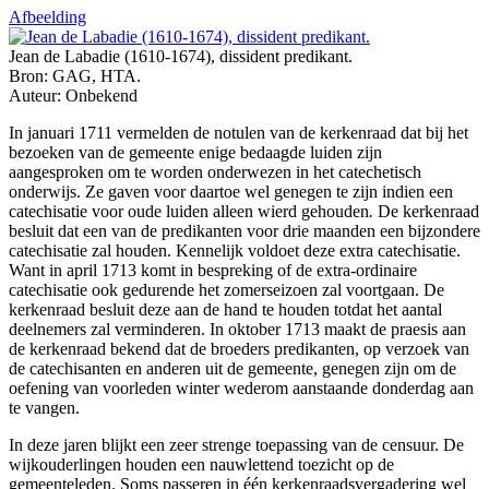
Afbeelding
Jean de Labadie (1610-1674), dissident predikant.
Bron: GAG, HTA.
Auteur: Onbekend
In januari 1711 vermelden de notulen van de kerkenraad dat bij het
bezoeken van de gemeente enige bedaagde luiden zijn
aangesproken om te worden onderwezen in het catechetisch
onderwijs. Ze gaven voor daartoe wel genegen te zijn indien een
catechisatie voor oude luiden alleen wierd gehouden
.
De kerkenraad
besluit dat een van de predikanten voor drie maanden een bijzondere
catechisatie zal houden. Kennelijk voldoet deze extra catechisatie.
Want in april 1713 komt in bespreking of de extra-ordinaire
catechisatie ook gedurende het zomerseizoen zal voortgaan. De
kerkenraad besluit deze aan de hand te houden totdat het aantal
deelnemers zal verminderen. In oktober 1713 maakt de praesis aan
de kerkenraad bekend dat de broeders predikanten, op verzoek van
de catechisanten en anderen uit de gemeente, genegen zijn om de
oefening van voorleden winter wederom aanstaande donderdag aan
te vangen.
In deze jaren blijkt een zeer strenge toepassing van de censuur. De
wijkouderlingen houden een nauwlettend toezicht op de
gemeenteleden. Soms passeren in één kerkenraadsvergadering wel