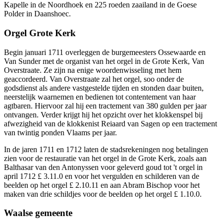
Kapelle in de Noordhoek en 225 roeden zaailand in de Goese
Polder in Daanshoec.
Orgel Grote Kerk
Begin januari 1711 overleggen de burgemeesters Ossewaarde en
Van Sunder met de organist van het orgel in de Grote Kerk, Van
Overstraate. Ze zijn na enige woordenwisseling met hem
geaccordeerd. Van Overstraate zal het orgel, soo onder de
godsdienst als andere vastgestelde tijden en stonden daar buiten,
neerstelijk waarnemen en bedienen tot contentement van haar
agtbaren. Hiervoor zal hij een tractement van 380 gulden per jaar
ontvangen. Verder krijgt hij het opzicht over het klokkenspel bij
afwezigheid van de klokkenist Reiaard van Sagen op een tractement
van twintig ponden Vlaams per jaar.
In de jaren 1711 en 1712 laten de stadsrekeningen nog betalingen
zien voor de restauratie van het orgel in de Grote Kerk, zoals aan
Balthasar van den Antonyssen voor geleverd goud tot 't orgel in
april 1712 £ 3.11.0 en voor het vergulden en schilderen van de
beelden op het orgel £ 2.10.11 en aan Abram Bischop voor het
maken van drie schildjes voor de beelden op het orgel £ 1.10.0.
Waalse gemeente