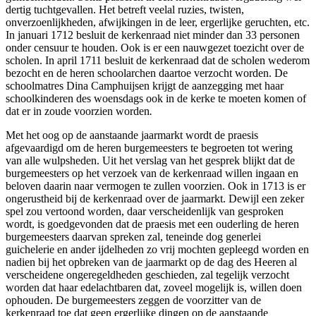
dertig tuchtgevallen. Het betreft veelal ruzies, twisten,
onverzoenlijkheden, afwijkingen in de leer, ergerlijke geruchten, etc.
In januari 1712 besluit de kerkenraad niet minder dan 33 personen
onder censuur te houden. Ook is er een nauwgezet toezicht over de
scholen. In april 1711 besluit de kerkenraad dat de scholen wederom
bezocht en de heren schoolarchen daartoe verzocht worden. De
schoolmatres Dina Camphuijsen krijgt de aanzegging met haar
schoolkinderen des woensdags ook in de kerke te moeten komen of
dat er in zoude voorzien worden
.
Met het oog op de aanstaande jaarmarkt wordt de praesis
afgevaardigd om de heren burgemeesters te begroeten tot wering
van alle wulpsheden. Uit het verslag van het gesprek blijkt dat de
burgemeesters op het verzoek van de kerkenraad willen ingaan en
beloven daarin naar vermogen te zullen voorzien. Ook in 1713 is er
ongerustheid bij de kerkenraad over de jaarmarkt. Dewijl een zeker
spel zou vertoond worden, daar verscheidenlijk van gesproken
wordt, is goedgevonden dat de praesis met een ouderling de heren
burgemeesters daarvan spreken zal, teneinde dog generlei
guichelerie en ander ijdelheden zo vrij mochten gepleegd worden en
nadien bij het opbreken van de jaarmarkt op de dag des Heeren al
verscheidene ongeregeldheden geschieden, zal tegelijk verzocht
worden dat haar edelachtbaren dat, zoveel mogelijk is, willen doen
ophouden. De burgemeesters zeggen de voorzitter van de
kerkenraad toe dat geen ergerlijke dingen op de aanstaande