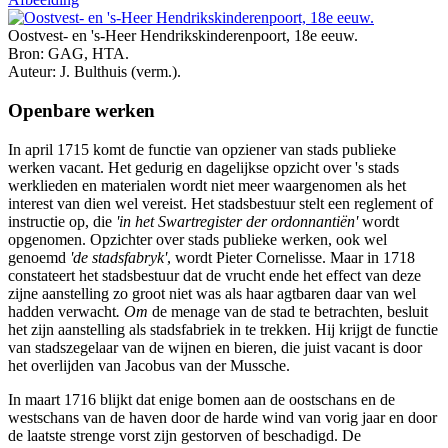
Oostvest- en 's-Heer Hendrikskinderenpoort, 18e eeuw.
Bron: GAG, HTA.
Auteur: J. Bulthuis (verm.).
Openbare werken
In april 1715 komt de functie van opziener van stads publieke
werken vacant. Het gedurig en dagelijkse opzicht over 's stads
werklieden en materialen wordt niet meer waargenomen als het
interest van dien wel vereist. Het stadsbestuur stelt een reglement of
instructie op, die
'in het Swartregister der ordonnantiën'
wordt
opgenomen. Opzichter over stads publieke werken, ook wel
genoemd
'de stadsfabryk'
, wordt Pieter Cornelisse. Maar in 1718
constateert het stadsbestuur dat de vrucht ende het effect van deze
zijne aanstelling zo groot niet was als haar agtbaren daar van wel
hadden verwacht
. Om
de menage van de stad te betrachten, besluit
het zijn aanstelling als stadsfabriek in te trekken. Hij krijgt de functie
van stadszegelaar van de wijnen en bieren, die juist vacant is door
het overlijden van Jacobus van der Mussche.
In maart 1716 blijkt dat enige bomen aan de oostschans en de
westschans van de haven door de harde wind van vorig jaar en door
de laatste strenge vorst zijn gestorven of beschadigd. De