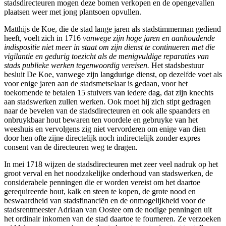
stadsdirecteuren mogen deze bomen verkopen en de opengevallen
plaatsen weer met jong plantsoen opvullen.
Matthijs de Koe, die de stad lange jaren als stadstimmerman gediend
heeft, voelt zich in 1716
vanwege zijn hoge jaren en aanhoudende
indispositie niet meer in staat om zijn dienst te continueren met die
vigilantie en gedurig toezicht als de menigvuldige reparaties van
stads publieke werken tegenwoordig vereisen.
Het stadsbestuur
besluit De Koe, vanwege zijn langdurige dienst, op dezelfde voet als
voor enige jaren aan de stadsmetselaar is gedaan, voor het
toekomende te betalen 15 stuivers van iedere dag, dat zijn knechts
aan stadswerken zullen werken. Ook moet hij zich stipt gedragen
naar de bevelen van de stadsdirecteuren en ook alle spaanders en
onbruykbaar hout bewaren ten voordele en gebruyke van het
weeshuis en vervolgens zig niet vervorderen om enige van dien
door hen ofte zijne directelijk noch indirectelijk zonder expres
consent van de directeuren weg te dragen
.
In mei 1718 wijzen de stadsdirecteuren met zeer veel nadruk op het
groot verval en het noodzakelijke onderhoud van stadswerken, de
considerabele penningen die er worden vereist om het daartoe
gerequireerde hout, kalk en steen te kopen, de grote nood en
beswaardheid van stadsfinanciën en de onmogelijkheid voor de
stadsrentmeester Adriaan van Oostee om de nodige penningen uit
het ordinair inkomen van de stad daartoe te fourneren
.
Ze verzoeken