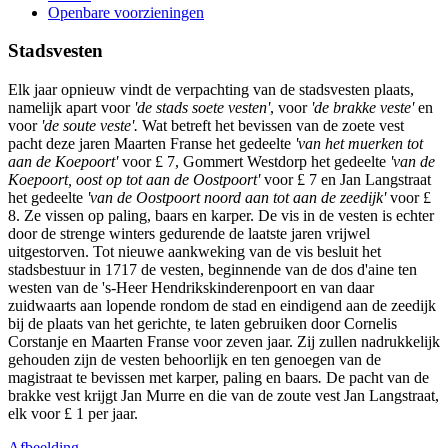
Openbare voorzieningen
Stadsvesten
Elk jaar opnieuw vindt de verpachting van de stadsvesten plaats,
namelijk apart voor
'de stads soete vesten'
, voor
'de brakke veste'
en
voor
'de soute veste'.
Wat betreft het bevissen van de zoete vest
pacht deze jaren Maarten Franse het gedeelte
'van het muerken tot
aan de Koepoort'
voor £ 7, Gommert Westdorp het gedeelte
'van de
Koepoort, oost op tot aan de Oostpoort'
voor £ 7 en Jan Langstraat
het gedeelte
'van de Oostpoort noord aan tot aan de zeedijk'
voor £
8. Ze vissen op paling, baars en karper. De vis in de vesten is echter
door de strenge winters gedurende de laatste jaren vrijwel
uitgestorven. Tot nieuwe aankweking van de vis besluit het
stadsbestuur in 1717 de vesten, beginnende van de dos d'aine ten
westen van de 's-Heer Hendrikskinderenpoort en van daar
zuidwaarts aan lopende rondom de stad en eindigend aan de zeedijk
bij de plaats van het gerichte
,
te laten gebruiken door Cornelis
Corstanje en Maarten Franse voor zeven jaar. Zij zullen nadrukkelijk
gehouden zijn de vesten behoorlijk en ten genoegen van de
magistraat te bevissen met karper, paling en baars
.
De pacht van de
brakke vest krijgt Jan Murre en die van de zoute vest Jan Langstraat,
elk voor £ 1 per jaar.
Afbeelding