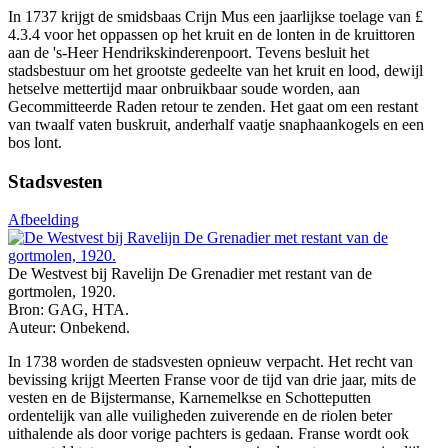
In 1737 krijgt de smidsbaas Crijn Mus een jaarlijkse toelage van £
4.3.4 voor het oppassen op het kruit en de lonten in de kruittoren
aan de 's-Heer Hendrikskinderenpoort. Tevens besluit het
stadsbestuur om het grootste gedeelte van het kruit en lood, dewijl
hetselve mettertijd maar onbruikbaar soude worden, aan
Gecommitteerde Raden retour te zenden. Het gaat om een restant
van twaalf vaten buskruit, anderhalf vaatje snaphaankogels en een
bos lont.
Stadsvesten
Afbeelding
De Westvest bij Ravelijn De Grenadier met restant van de
gortmolen, 1920.
Bron: GAG, HTA.
Auteur: Onbekend.
In 1738 worden de stadsvesten opnieuw verpacht. Het recht van
bevissing krijgt Meerten Franse voor de tijd van drie jaar, mits de
vesten en de Bijstermanse, Karnemelkse en Schotteputten
ordentelijk van alle vuiligheden zuiverende en de riolen beter
uithalende als door vorige pachters is gedaan
.
Franse wordt ook