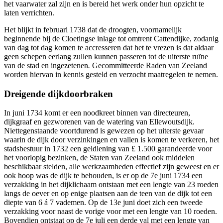
het vaarwater zal zijn en is bereid het werk onder hun opzicht te
laten verrichten.
Het blijkt in februari 1738 dat de droogten, voornamelijk
beginnende bij de Cloetingse inlage tot omtrent Cattendijke, zodanig
van dag tot dag komen te accresseren dat het te vrezen is dat aldaar
geen schepen eerlang zullen kunnen passeren tot de uiterste ruïne
van de stad en ingezetenen
.
Gecommitteerde Raden van Zeeland
worden hiervan in kennis gesteld en verzocht maatregelen te nemen.
Dreigende dijkdoorbraken
In juni 1734 komt er een noodkreet binnen van directeuren,
dijkgraaf en gezworenen van de watering van Ellewoutsdijk.
Niettegenstaande voortdurend is gewezen op het uiterste gevaar
waarin de dijk door verzinkingen en vallen is komen te verkeren, het
stadsbestuur in 1732 een geldlening van £ 1.500 garandeerde voor
het voorlopig bezinken, de Staten van Zeeland ook middelen
beschikbaar stelden, alle werkzaamheden effectief zijn geweest en er
ook hoop was de dijk te behouden, is er op de 7e juni 1734 een
verzakking in het dijklichaam ontstaan met een lengte van 23 roeden
langs de oever en op enige plaatsen aan de teen van de dijk tot een
diepte van 6 á 7 vademen. Op de 13e juni doet zich een tweede
verzakking voor naast de vorige voor met een lengte van 10 roeden.
Bovendien ontstaat op de 7e juli een derde val met een lengte van