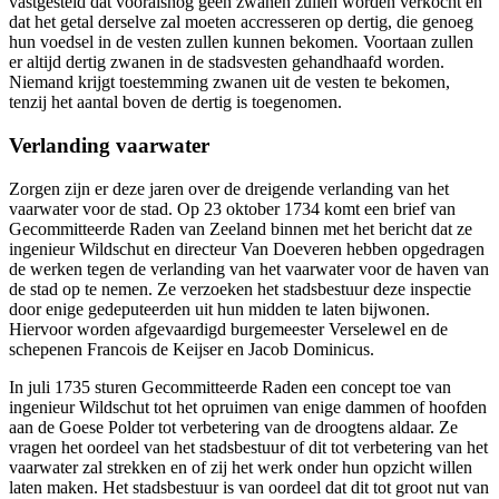
vastgesteld dat vooralsnog geen zwanen zullen worden verkocht en
dat het getal derselve zal moeten accresseren op dertig, die genoeg
hun voedsel in de vesten zullen kunnen bekomen
.
Voortaan zullen
er altijd dertig zwanen in de stadsvesten gehandhaafd worden.
Niemand krijgt toestemming zwanen uit de vesten te bekomen,
tenzij het aantal boven de dertig is toegenomen.
Verlanding vaarwater
Zorgen zijn er deze jaren over de dreigende verlanding van het
vaarwater voor de stad. Op 23 oktober 1734 komt een brief van
Gecommitteerde Raden van Zeeland binnen met het bericht dat ze
ingenieur Wildschut en directeur Van Doeveren hebben opgedragen
de werken tegen de verlanding van het vaarwater voor de haven van
de stad op te nemen. Ze verzoeken het stadsbestuur deze inspectie
door enige gedeputeerden uit hun midden te laten bijwonen.
Hiervoor worden afgevaardigd burgemeester Verselewel en de
schepenen Francois de Keijser en Jacob Dominicus.
In juli 1735 sturen Gecommitteerde Raden een concept toe van
ingenieur Wildschut tot het opruimen van enige dammen of hoofden
aan de Goese Polder tot verbetering van de droogtens aldaar. Ze
vragen het oordeel van het stadsbestuur of dit tot verbetering van het
vaarwater zal strekken en of zij het werk onder hun opzicht willen
laten maken. Het stadsbestuur is van oordeel dat dit tot groot nut van