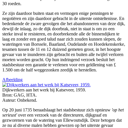
30 roeden.
Ze zijn daardoor buiten staat en vermogen enige penningen te
negotiëren en zijn daardoor gebracht in de uiterste ontsteltenisse. En
bedenkende de zware gevolgen die het abandonneren van deze dijk,
dewijl de inlaag, zo de dijk doorbrak, niet in staat is om zo een
sterke inval te resisteren, en doorbrekende alle de binnendijken te
laag en zonder een goed talud naar zich zouden kunnen slepen, de
wateringen van Borssele, Baarland, Oudelande en Hoedekenskerke,
tesamen tussen de 11 en 12 duizend gemeten groot, in het hoogste
gevaar van te inunderen zijn gebracht en buiten alle twijfel verloren
moeten worden geacht
.
Op hun indringend verzoek besluit het
stadsbestuur een garantie te verlenen voor een geldlening van £
1.500 om de half weggezonken zeedijk te herstellen.
Afbeelding
Dijkwerkers aan het werk bij Katseveer, 1959.
Bron: GAG, HTA.
Auteur: Onbekend.
Op 20 juni 1735 beraadslaagt het stadsbestuur zich opnieuw
'op het
serieust'
over een verzoek van de directeuren, dijkgraaf en
gezworenen van de watering van Ellewoutsdijk. Deze betogen dat
ze nu al diverse malen hebben gewezen op het uiterste gevaar