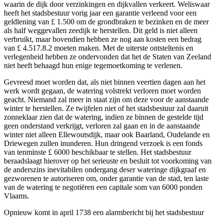
waarin de dijk door verzinkingen en dijkvallen verkeert. Weliswaar
heeft het stadsbestuur vorig jaar een garantie verleend voor een
geldlening van £ 1.500 om de grondbraken te bezinken en de meer
als half weggevallen zeedijk te herstellen. Dit geld is niet alleen
verbruikt, maar bovendien hebben ze nog aan kosten een bedrag
van £ 4.517.8.2 moeten maken. Met de uiterste ontsteltenis en
verlegenheid hebben ze ondervonden dat het de Staten van Zeeland
niet heeft behaagd hun enige tegemoetkoming te verlenen.
Gevreesd moet worden dat, als niet binnen veertien dagen aan het
werk wordt gegaan, de watering volstrekt verloren moet worden
geacht. Niemand zal meer in staat zijn om deze voor de aanstaande
winter te herstellen. Ze twijfelen niet of het stadsbestuur zal daaruit
zonneklaar zien dat de watering, indien ze binnen de gestelde tijd
geen onderstand verkrijgt, verloren zal gaan en in de aanstaande
winter niet alleen Ellewoutsdijk, maar ook Baarland, Oudelande en
Driewegen zullen inunderen. Hun dringend verzoek is een fonds
van tenminste £ 6000 beschikbaar te stellen. Het stadsbestuur
beraadslaagt hierover op het serieuste en besluit tot voorkoming van
de anderszins inevitabilen ondergang deser wateringe dijkgraaf en
gezworenen te autoriseren om, onder garantie van de stad, ten laste
van de watering te negotiëren een capitale som van 6000 ponden
Vlaams
.
Opnieuw komt in april 1738 een alarmbericht bij het stadsbestuur