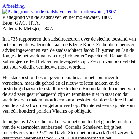
Afbeelding
Plattegrond van de stadshaven en het molenwater, 1807.
Bron: GAG, HTA.
Auteur: F. Metzger, 1807.
In 1735 rapporteren de stadsdirecteuren over de slechte toestand van
het spui en de watermolen aan de Kleine Kade. Ze hebben hierover
advies ingewonnen van de stadsarchitect Jacob Huysman en Jan de
Jonge die het werk nauwkeurig hebben geïnspecteerd. Reparaties
zullen geen effect hebben en tevergeefs zijn. Ze zijn van oordeel dat
het spui volledig vernieuwd moet worden.
Het stadsbestuur besluit geen reparaties aan het spui meer te
verrichten, maar dit geheel en al nieuw te laten maken en de
besteding daarvan ten stadhuize te doen. En omdat de financiën van
de stad zeer gesurchargeerd zijn en tenminste niet in staat om dat
werk te doen maken, wordt eenparig besloten dat door iedere Raad
aan de stad zal worden gefourneerd op 3% interest een capitale som
van één honderd ponden Vlaams op obligatie
.
In augustus 1735 is het maken van het spui tot het gaande houden
van de watermolen aanbesteed. Cornelis Schaleven krijgt het
metselwerk voor £ 925 en David Steur het houtwerk (het ijzerwerk
daaronder begrepen) voor £ 740. De aannemers van het