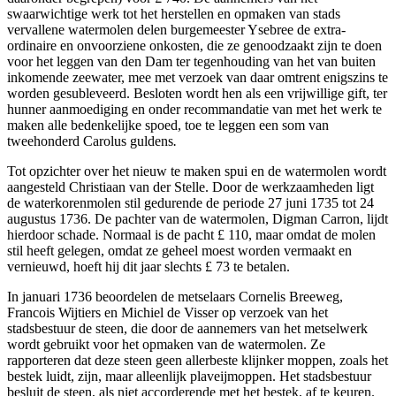
swaarwichtige werk tot het herstellen en opmaken van stads
vervallene watermolen
delen burgemeester Ysebree
de extra-
ordinaire en onvoorziene onkosten, die ze genoodzaakt zijn te doen
voor het leggen van den Dam ter tegenhouding van het van buiten
inkomende zeewater, mee met verzoek van daar omtrent enigszins te
worden gesubleveerd. Besloten wordt hen als een vrijwillige gift, ter
hunner aanmoediging en onder recommandatie van met het werk te
maken alle bedenkelijke spoed, toe te leggen een som van
tweehonderd Carolus guldens
.
Tot opzichter over het nieuw te maken spui en de watermolen wordt
aangesteld Christiaan van der Stelle. Door de werkzaamheden ligt
de waterkorenmolen stil gedurende de periode 27 juni 1735 tot 24
augustus 1736. De pachter van de watermolen, Digman Carron, lijdt
hierdoor schade. Normaal is de pacht £ 110, maar omdat de molen
stil heeft gelegen, omdat ze geheel moest worden vermaakt en
vernieuwd, hoeft hij dit jaar slechts £ 73 te betalen.
In januari 1736 beoordelen de metselaars Cornelis Breeweg,
Francois Wijtiers en Michiel de Visser op verzoek van het
stadsbestuur de steen, die door de aannemers van het metselwerk
wordt gebruikt voor het opmaken van de watermolen. Ze
rapporteren dat deze steen geen allerbeste klijnker moppen, zoals het
bestek luidt, zijn, maar alleenlijk plaveijmoppen. Het stadsbestuur
besluit de steen, als niet accorderende met het bestek, af te keuren.