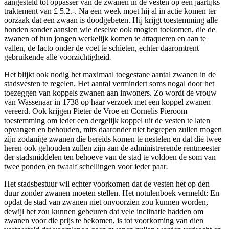
aangesteld tot oppasser van de zwanen in de vesten op een jaarlijks
traktement van £ 5.2.-. Na een week moet hij al in actie komen ter
oorzaak dat een zwaan is doodgebeten. Hij krijgt toestemming alle
honden sonder aansien wie deselve ook mogten toekomen, die de
zwanen of hun jongen werkelijk komen te attaqueren en aan te
vallen, de facto onder de voet te schieten, echter daaromtrent
gebruikende alle voorzichtigheid
.
Het blijkt ook nodig het maximaal toegestane aantal zwanen in de
stadsvesten te regelen. Het aantal vermindert soms nogal door het
toezeggen van koppels zwanen aan inwoners. Zo wordt de vrouw
van Wassenaar in 1738 op haar verzoek met een koppel zwanen
vereerd. Ook krijgen Pieter de Vroe en Cornelis Pieroom
toestemming om ieder een dergelijk koppel uit de vesten te laten
opvangen en behouden, mits daaronder niet begrepen zullen mogen
zijn zodanige zwanen die bereids komen te nestelen en dat die twee
heren ook gehouden zullen zijn aan de administrerende rentmeester
der stadsmiddelen ten behoeve van de stad te voldoen de som van
twee ponden en twaalf schellingen voor ieder paar
.
Het stadsbestuur wil echter voorkomen dat de vesten het op den
duur zonder zwanen moeten stellen. Het notulenboek vermeldt: En
opdat de stad van zwanen niet onvoorzien zou kunnen worden,
dewijl het zou kunnen gebeuren dat vele inclinatie hadden om
zwanen voor die prijs te bekomen, is tot voorkoming van dien