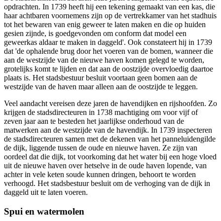
opdrachten. In 1739 heeft hij een tekening gemaakt van een kas, die
haar achtbaren voornemens zijn op de vertrekkamer van het stadhuis
tot het bewaren van enig geweer te laten maken en die op huiden
gesien zijnde, is goedgevonden om conform dat model een
geweerkas aldaar te maken in daggeld'. Ook constateert hij in 1739
dat 'de ophalende brug door het voeren van de bomen, wanneer die
aan de westzijde van de nieuwe haven komen gelegd te worden,
grotelijks komt te lijden en dat aan de oostzijde overvloedig daartoe
plaats is. Het stadsbestuur besluit voortaan geen bomen aan de
westzijde van de haven maar alleen aan de oostzijde te leggen.
Veel aandacht vereisen deze jaren de havendijken en rijshoofden. Zo
krijgen de stadsdirecteuren in 1738 machtiging om voor vijf of
zeven jaar aan te besteden het jaarlijkse onderhoud van de
matwerken aan de westzijde van de havendijk. In 1739 inspecteren
de stadsdirecteuren samen met de dekenen van het panneluidengilde
de dijk, liggende tussen de oude en nieuwe haven. Ze zijn van
oordeel dat die dijk, tot voorkoming dat het water bij een hoge vloed
uit de nieuwe haven over hetselve in de oude haven lopende, van
achter in vele keten soude kunnen dringen, behoort te worden
verhoogd. Het stadsbestuur besluit om de verhoging van de dijk in
daggeld uit te laten voeren.
Spui en watermolen