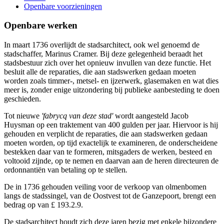
Openbare voorzieningen
Openbare werken
In maart 1736 overlijdt de stadsarchitect, ook wel genoemd de
stadschaffer, Marinus Cramer. Bij deze gelegenheid beraadt het
stadsbestuur zich over het opnieuw invullen van deze functie. Het
besluit alle de reparaties, die aan stadswerken gedaan moeten
worden zoals timmer-, metsel- en ijzerwerk, glasemaken en wat dies
meer is, zonder enige uitzondering bij publieke aanbesteding te doen
geschieden.
Tot nieuwe
'fabrycq van deze stad'
wordt aangesteld Jacob
Huysman op een traktement van 400 gulden per jaar. Hiervoor is hij
gehouden en verplicht de reparaties, die aan stadswerken gedaan
moeten worden, op tijd exactelijk te examineren, de onderscheidene
bestekken daar van te formeren, mitsgaders de werken, besteed en
voltooid zijnde, op te nemen en daarvan aan de heren directeuren de
ordonnantiën van betaling op te stellen
.
De in 1736 gehouden veiling voor de verkoop van olmenbomen
langs de stadssingel, van de Oostvest tot de Ganzepoort, brengt een
bedrag op van £ 193.2.9.
De stadsarchitect houdt zich deze jaren bezig met enkele bijzondere