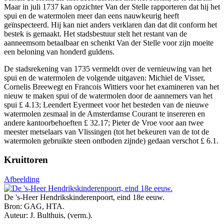
Maar in juli 1737 kan opzichter Van der Stelle rapporteren dat hij het
spui en de watermolen meer dan eens nauwkeurig heeft
geïnspecteerd. Hij kan niet anders verklaren dan dat dit conform het
bestek is gemaakt. Het stadsbestuur stelt het restant van de
aanneemsom betaalbaar en schenkt Van der Stelle voor zijn moeite
een beloning van honderd guldens.
De stadsrekening van 1735 vermeldt over de vernieuwing van het
spui en de watermolen de volgende uitgaven: Michiel de Visser,
Cornelis Breewegt en Francois Wittiers voor het examineren van het
nieuw te maken spui of de watermolen door de aannemers van het
spui £ 4.13; Leendert Eyermeet voor het besteden van de nieuwe
watermolen zesmaal in de Amsterdamse Courant te insereren en
andere kantoorbehoeften £ 32.17; Pieter de Vroe voor aan twee
meester metselaars van Vlissingen (tot het bekeuren van de tot de
watermolen gebruikte steen ontboden zijnde) gedaan verschot £ 6.1.
Kruittoren
Afbeelding
De 's-Heer Hendrikskinderenpoort, eind 18e eeuw.
Bron: GAG, HTA.
Auteur: J. Bulthuis, (verm.).