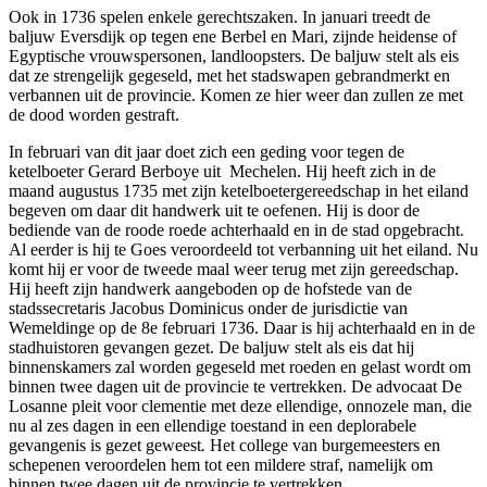
Ook in 1736 spelen enkele gerechtszaken. In januari treedt de
baljuw Eversdijk op tegen ene Berbel en Mari, zijnde heidense of
Egyptische vrouwspersonen, landloopsters. De baljuw stelt als eis
dat ze strengelijk gegeseld, met het stadswapen gebrandmerkt en
verbannen uit de provincie. Komen ze hier weer dan zullen ze met
de dood worden gestraft.
In februari van dit jaar doet zich een geding voor tegen de
ketelboeter Gerard Berboye uit Mechelen. Hij heeft zich in de
maand augustus 1735 met zijn ketelboetergereedschap in het eiland
begeven om daar dit handwerk uit te oefenen. Hij is door de
bediende van de roode roede achterhaald en in de stad opgebracht.
Al eerder is hij te Goes veroordeeld tot verbanning uit het eiland. Nu
komt hij er voor de tweede maal weer terug met zijn gereedschap.
Hij heeft zijn handwerk aangeboden op de hofstede van de
stadssecretaris Jacobus Dominicus onder de jurisdictie van
Wemeldinge op de 8e februari 1736. Daar is hij achterhaald en in de
stadhuistoren gevangen gezet. De baljuw stelt als eis dat hij
binnenskamers zal worden gegeseld met roeden en gelast wordt om
binnen twee dagen uit de provincie te vertrekken. De advocaat De
Losanne pleit voor clementie met deze ellendige, onnozele man, die
nu al zes dagen in een ellendige toestand in een deplorabele
gevangenis is gezet geweest
.
Het college van burgemeesters en
schepenen veroordelen hem tot een mildere straf, namelijk om
binnen twee dagen uit de provincie te vertrekken.