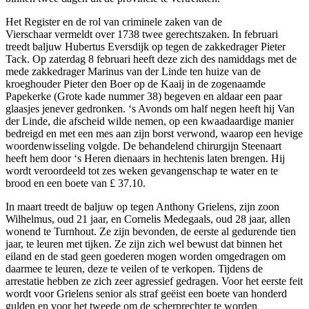
Het Register en de rol van criminele zaken van de
Vierschaar vermeldt over 1738 twee gerechtszaken. In februari
treedt baljuw Hubertus Eversdijk op tegen de zakkedrager Pieter
Tack. Op zaterdag 8 februari heeft deze zich des namiddags met de
mede zakkedrager Marinus van der Linde ten huize van de
kroeghouder Pieter den Boer op de Kaaij in de zogenaamde
Papekerke (Grote kade nummer 38) begeven en aldaar een paar
glaasjes jenever gedronken. ‘s Avonds om half negen heeft hij Van
der Linde, die afscheid wilde nemen, op een kwaadaardige manier
bedreigd en met een mes aan zijn borst verwond, waarop een hevige
woordenwisseling volgde. De behandelend chirurgijn Steenaart
heeft hem door ‘s Heren dienaars in hechtenis laten brengen. Hij
wordt veroordeeld tot zes weken gevangenschap te water en te
brood en een boete van £ 37.10.
In maart treedt de baljuw op tegen Anthony Grielens, zijn zoon
Wilhelmus, oud 21 jaar, en Cornelis Medegaals, oud 28 jaar, allen
wonend te Turnhout. Ze zijn bevonden, de eerste al gedurende tien
jaar, te leuren met tijken. Ze zijn zich wel bewust dat binnen het
eiland en de stad geen goederen mogen worden omgedragen om
daarmee te leuren, deze te veilen of te verkopen. Tijdens de
arrestatie hebben ze zich zeer agressief gedragen. Voor het eerste feit
wordt voor Grielens senior als straf geëist een boete van honderd
gulden en voor het tweede om de scherprechter te worden