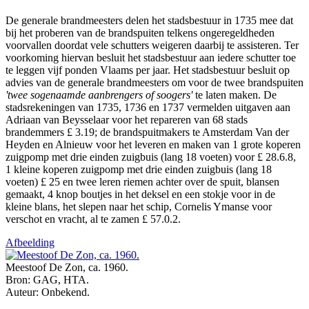
De generale brandmeesters delen het stadsbestuur in 1735 mee dat
bij het proberen van de brandspuiten telkens ongeregeldheden
voorvallen doordat vele schutters weigeren daarbij te assisteren. Ter
voorkoming hiervan besluit het stadsbestuur aan iedere schutter toe
te leggen vijf ponden Vlaams per jaar. Het stadsbestuur besluit op
advies van de generale brandmeesters om voor de twee brandspuiten
'twee sogenaamde aanbrengers of soogers'
te laten maken. De
stadsrekeningen van 1735, 1736 en 1737 vermelden uitgaven aan
Adriaan van Beysselaar voor het repareren van 68 stads
brandemmers £ 3.19; de brandspuitmakers te Amsterdam Van der
Heyden en Alnieuw voor het leveren en maken van 1 grote koperen
zuigpomp met drie einden zuigbuis (lang 18 voeten) voor £ 28.6.8,
1 kleine koperen zuigpomp met drie einden zuigbuis (lang 18
voeten) £ 25 en twee leren riemen achter over de spuit, blansen
gemaakt, 4 knop boutjes in het deksel en een stokje voor in de
kleine blans, het slepen naar het schip, Cornelis Ymanse voor
verschot en vracht, al te zamen £ 57.0.2.
Afbeelding
Meestoof De Zon, ca. 1960.
Bron: GAG, HTA.
Auteur: Onbekend.