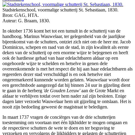
Stadstekenschool, voormalige schutterij St. Sebastiaan, 1830.
Bron: GAG, HTA.
Auteur: G. Braam, 1830.
In oktober 1736 komt het tot een tumult in de schutterij van de
handboog. Marinus Wauwelaar, ter gelegenheid van de jaarlijkse
bijeenkomst van de schutters, ontziet zich niet om de heer mr. Jacob
Dominicus, schepen en raad van de stad, in zijn kwaliteit als eerste
deken van de schutterij op een enorme wijze te bejegenen en heeft
ook de hardiesse gehad van haar edelachtbaren aldaar op een
ongehoorde wijze te schelden en hetselve in genen dele
overeenkomende is met het respect die hij aan haar edelachtbaren als
regeerders dezer stad verschuldigd is en ook hetselve niet
ongeremarkeerd kunnende worden gelaten. Wauwelaar wordt door
een gerechtsbode aangezegd dat hij binnen 24 uur in gijzeling dient
te gaan in de herberg
'de Gouden Leeuw'
aan de Grote Markt en
aldaar te verblijven totdat over hem nader zal zijn besloten. Enige
dagen later verzoekt Wauwelaar hem uit gijzeling te ontslaan. Het is
nooit zijn bedoeling geweest de magistraat te beledigen.
In maart 1737 vragen de conciërges van de drie schutterijen
toestemming om voortaan met één lijkbidder te mogen omgaan en
de respectieve schutters de wete te doen en ter begraving te
verzoeken en vervolgens de lijkbidders te gelasten de schutterijen