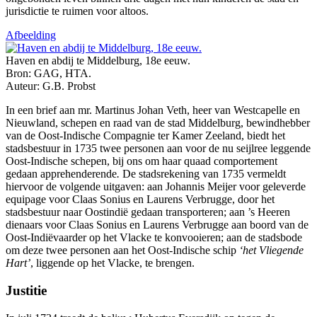
jurisdictie te ruimen voor altoos.
Afbeelding
Haven en abdij te Middelburg, 18e eeuw.
Bron: GAG, HTA.
Auteur: G.B. Probst
In een brief aan mr. Martinus Johan Veth, heer van Westcapelle en
Nieuwland, schepen en raad van de stad Middelburg, bewindhebber
van de Oost-Indische Compagnie ter Kamer Zeeland, biedt het
stadsbestuur in 1735 twee personen aan voor de nu seijlree leggende
Oost-Indische schepen, bij ons om haar quaad comportement
gedaan apprehenderende
.
De stadsrekening van 1735 vermeldt
hiervoor de volgende uitgaven: aan Johannis Meijer voor geleverde
equipage voor Claas Sonius en Laurens Verbrugge, door het
stadsbestuur naar Oostindië gedaan transporteren; aan ’s Heeren
dienaars voor Claas Sonius en Laurens Verbrugge aan boord van de
Oost-Indiëvaarder op het Vlacke te konvooieren; aan de stadsbode
om deze twee personen aan het Oost-Indische schip
‘het Vliegende
Hart’
, liggende op het Vlacke, te brengen.
Justitie