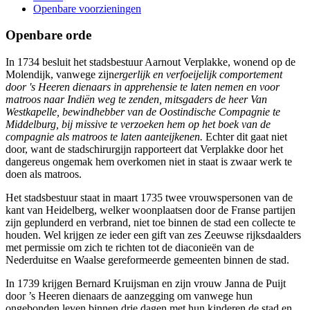
Openbare voorzieningen
Openbare orde
In 1734 besluit het stadsbestuur Aarnout Verplakke, wonend op de
Molendijk, vanwege zijn
ergerlijk en verfoeijelijk comportement
door 's Heeren dienaars in apprehensie te laten nemen en voor
matroos naar Indiën weg te zenden, mitsgaders de heer Van
Westkapelle, bewindhebber van de Oostindische Compagnie te
Middelburg, bij missive te verzoeken hem op het boek van de
compagnie als matroos te laten aanteijkenen.
Echter dit gaat niet
door, want de stadschirurgijn rapporteert dat Verplakke door het
dangereus ongemak hem overkomen niet in staat is zwaar werk te
doen als matroos.
Het stadsbestuur staat in maart 1735 twee vrouwspersonen van de
kant van Heidelberg, welker woonplaatsen door de Franse partijen
zijn geplunderd en verbrand, niet toe binnen de stad een collecte te
houden. Wel krijgen ze ieder een gift van zes Zeeuwse rijksdaalders
met permissie om zich te richten tot de diaconieën van de
Nederduitse en Waalse gereformeerde gemeenten binnen de stad.
In 1739 krijgen Bernard Kruijsman en zijn vrouw Janna de Puijt
door ’s Heeren dienaars de aanzegging om vanwege hun
ongebonden leven binnen drie dagen met hun kinderen de stad en