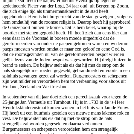
In juli 1734 treedt de baljuw Hubertus Eversdijk op tegen de
gedetineerde Pieter van der Logt, 34 jaar oud, uit Bergen op Zoom,
die zich enige tijd als timmermansknecht in de stad heeft
opgehouden. Hem is het burgerrecht van de stad geweigerd, volgens
hem omdat hij van de roomse religie is. Daarop heeft hij geprobeerd
de Ganzepoort binnen te komen. Dit is hem belet, waarop hij de
poortier met stenen gegooid heeft. Hij heeft zich dan eens hier dan
eens daar in de Voorstad in boosen moede uitgedrukt dat de
gereformeerden van onder de paepen gekomen waren en wederom
paeps moesten worden omdat er maar een geloof en eene God is,
dat de roomsgezinden nu van de gereformeerden bespot wierden
gelijk Jezus van de Joden bespot was geworden. Hij dreigt huizen in
brand te steken. De baljuw stelt als eis dat hij met de strop om de
hals strengelijk met roeden gegeseld, gebrandmerkt en voorts in een
spinhuis gevangen gezet zal worden. Burgemeesters en schepenen
zijn wat milder en veroordelen hem tot verbanning voor altoos uit
Holland, Zeeland en Westfriesland.
In september van dit jaar doet zich een gerechtszaak voor tegen de
25-jarige Jan Vermeule uit Turnhout. Hij is in 1733 in de ‘s-Heer
Hendrikskinderenstraat komen wonen in het huis van Jan de Fouw.
Hij heeft uit een buurhuis gestolen een nieuwe mans lakense rok en
vest. De baljuw stelt als eis dat hij met de strop om de hals
strengelijk zal worden gegeseld en daarna verbannen.
Burgemeesters en schepenen veroordelen hem om strengelijk