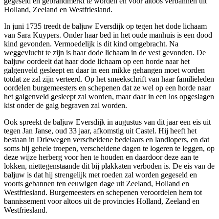
gegeseld en gebrandmerkt te worden en voor altoos verbannen uit
Holland, Zeeland en Westfriesland.
In juni 1735 treedt de baljuw Eversdijk op tegen het dode lichaam
van Sara Kuypers. Onder haar bed in het oude manhuis is een dood
kind gevonden. Vermoedelijk is dit kind omgebracht. Na
weggevlucht te zijn is haar dode lichaam in de vest gevonden. De
baljuw oordeelt dat haar dode lichaam op een horde naar het
galgenveld gesleept en daar in een mikke gehangen moet worden
totdat ze zal zijn verteerd. Op het smeekschrift van haar familieleden
oordelen burgemeesters en schepenen dat ze wel op een horde naar
het galgenveld gesleept zal worden, maar daar in een los opgeslagen
kist onder de galg begraven zal worden.
Ook spreekt de baljuw Eversdijk in augustus van dit jaar een eis uit
tegen Jan Janse, oud 33 jaar, afkomstig uit Castel. Hij heeft het
bestaan in Driewegen verscheidene bedelaars en landlopers, en dat
soms bij gehele troepen, verscheidene dagen te logeren te leggen, op
deze wijze herberg voor hen te houden en daardoor deze aan te
lokken, niettegenstaande dit bij plakkaten verboden is. De eis van de
baljuw is dat hij strengelijk met roeden zal worden gegeseld en
voorts gebannen ten eeuwigen dage uit Zeeland, Holland en
Westfriesland. Burgemeesters en schepenen veroordelen hem tot
bannissement voor altoos uit de provincies Holland, Zeeland en
Westfriesland.