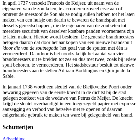
In april 1737 verzoekt Francois de Keijser, uit naam van de
eigenaren van de zoutketen, te accorderen zoveel erve aan of
omtrent de meestoof de Son als ze nodig sullen hebben tot het laten
maken van een huisje om daarin te bewaren de brandspuit met
desselfs gereedschappen, die de eigenaren van de zoutketen tot
meerdere securiteit van derselver kostbare panden voornemens zijn
te laten maken. Hiertoe wordt besloten. De generale brandmeesters
betogen daarop dat door het aankopen van een nieuwe brandspuit
'door die van de zoutnegotie'
het getal van de spuiten met één is
vermeerderd. Daardoor is het noodzakelijk het aantal van vier
brandmeesters uit te breiden tot zes en dus met twee, zoals bij iedere
spuit behoren, te vermeerderen. Het stadsbestuur besluit tot nieuwe
brandmeesters aan te stellen Adriaan Boddingius en Quirijn de la
Sable.
In januari 1738 wordt een sleutel van de Bleijkveldse Poort onder
bewaring gegeven van de eerste knecht in de dichtst bij de stad
gelegen zoutkeet van de weduwe van Petrus de Meijer. De knecht
krijgt de sleutel overhandigd in een toegezegeld papier met expresse
aanzegging en verbod van hetselve niet te openen of daarvan
enigerhande gebruik te maken ten ware bij gelegenheid van brand.
Schutterijen
Afbeelding