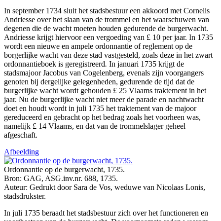
In september 1734 sluit het stadsbestuur een akkoord met Cornelis
Andriesse over het slaan van de trommel en het waarschuwen van
degenen die de wacht moeten houden gedurende de burgerwacht.
Andriesse krijgt hiervoor een vergoeding van £ 10 per jaar. In 1735
wordt een nieuwe en ampele ordonnantie of reglement op de
borgerlijke wacht van deze stad vastgesteld, zoals deze in het zwart
ordonnantieboek is geregistreerd
.
In januari 1735 krijgt de
stadsmajoor Jacobus van Cogelenberg, evenals zijn voorgangers
genoten bij dergelijke gelegenheden, gedurende de tijd dat de
burgerlijke wacht wordt gehouden £ 25 Vlaams traktement in het
jaar. Nu de burgerlijke wacht niet meer de parade en nachtwacht
doet en houdt wordt in juli 1735 het traktement van de majoor
gereduceerd en gebracht op het bedrag zoals het voorheen was,
namelijk £ 14 Vlaams, en dat van de trommelslager geheel
afgeschaft.
Afbeelding
Ordonnantie op de burgerwacht, 1735.
Bron: GAG, ASG.inv.nr. 688, 1735.
Auteur: Gedrukt door Sara de Vos, weduwe van Nicolaas Lonis,
stadsdrukster.
In juli 1735 beraadt het stadsbestuur zich over het functioneren en