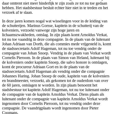
daar omtrent niet meer hinderlijk te zijn zoals ze tot nu toe gedaan
hebben. Het stadsbestuur besluit echter hier niet in te treden en het
verzoek af te slaan.
In deze jaren komen nogal wat wisselingen voor in de leiding van
de schutterijen. Marinus Gorsse, kapitein in de schutterij van de
kolveniers, verzoekt vanwege zijn hoge jaren en
lichaamszwakheden, ontslag. In zijn plaats komt Arnoldus Verkat,
tot nu toe vaandrig in deze compagnie. In de plaats van de luitenant
Johan Adriaan van Dorth, die als commies mede vrijgesteld is, komt
de stadssecretaris Adolf Hageman, tot nu toe vendrig onder de
compagnie van Johan Snoep. Vendrig in de plaats van Verkat wordt
Cornelis Pieroom. In de plaats van Simon van Heland, luitenant bij
de kolveniers onder kapitein Snoep, die salvo honore is ontslagen,
komt de procureur Adriaan Gort en in de plaats van de
stadssecretaris Adolf Hageman als vendrig onder die compagnie
Johannes Haring. Johan Snoep de oude, kapitein van de kolveniers
en brandmeester, verzoekt, als gekomen tot de ouderdom van over
de 60 jaren, ontslagen te worden. In zijn plaats benoemt het
stadsbestuur tot kapitein Adolf Hageman, tot nu toe luitenant onder
de compagnie van de kapitein Arnoldus Verkat. Diens plaats als
luitenant onder de compagnie van kapitein Arnoldus Verkat wordt
ingenomen door Cornelis Pieroom, tot nu vendrig onder deze
compagnie. De vaandrigplaats wordt ingenomen door Pieter
Coomans.