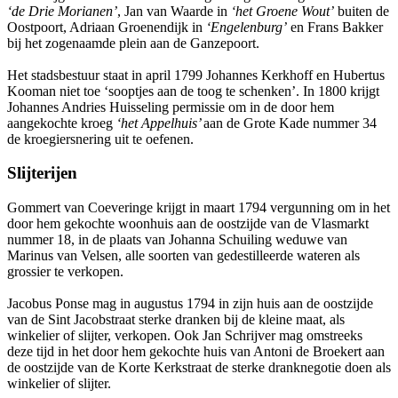
‘de Drie Morianen’
, Jan van Waarde in
‘het Groene Wout’
buiten de
Oostpoort, Adriaan Groenendijk in
‘Engelenburg’
en Frans Bakker
bij het zogenaamde plein aan de Ganzepoort.
Het stadsbestuur staat in april 1799 Johannes Kerkhoff en Hubertus
Kooman niet toe ‘sooptjes aan de toog te schenken’. In 1800 krijgt
Johannes Andries Huisseling permissie om in de door hem
aangekochte kroeg
‘het Appelhuis’
aan de Grote Kade nummer 34
de kroegiersnering uit te oefenen.
Slijterijen
Gommert van Coeveringe krijgt in maart 1794 vergunning om in het
door hem gekochte woonhuis aan de oostzijde van de Vlasmarkt
nummer 18, in de plaats van Johanna Schuiling weduwe van
Marinus van Velsen, alle soorten van gedestilleerde wateren als
grossier te verkopen.
Jacobus Ponse mag in augustus 1794 in zijn huis aan de oostzijde
van de Sint Jacobstraat sterke dranken bij de kleine maat, als
winkelier of slijter, verkopen. Ook Jan Schrijver mag omstreeks
deze tijd in het door hem gekochte huis van Antoni de Broekert aan
de oostzijde van de Korte Kerkstraat de sterke dranknegotie doen als
winkelier of slijter.