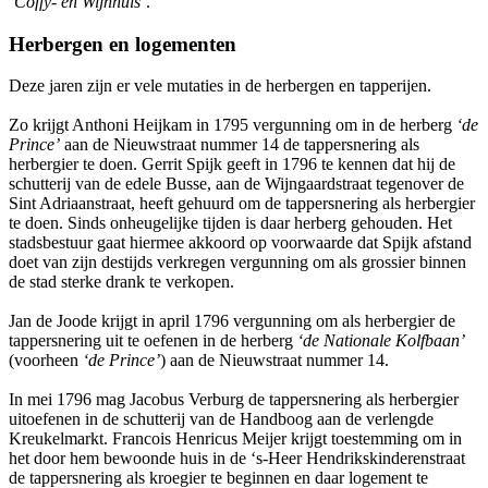
‘Coffy- en Wijnhuis’
.
Herbergen en logementen
Deze jaren zijn er vele mutaties in de herbergen en tapperijen.
Zo krijgt Anthoni Heijkam in 1795 vergunning om in de herberg
‘de
Prince’
aan de Nieuwstraat nummer 14 de tappersnering als
herbergier te doen. Gerrit Spijk geeft in 1796 te kennen dat hij de
schutterij van de edele Busse, aan de Wijngaardstraat tegenover de
Sint Adriaanstraat, heeft gehuurd om de tappersnering als herbergier
te doen. Sinds onheugelijke tijden is daar herberg gehouden. Het
stadsbestuur gaat hiermee akkoord op voorwaarde dat Spijk afstand
doet van zijn destijds verkregen vergunning om als grossier binnen
de stad sterke drank te verkopen.
Jan de Joode krijgt in april 1796 vergunning om als herbergier de
tappersnering uit te oefenen in de herberg
‘de Nationale Kolfbaan’
(voorheen
‘de Prince’
) aan de Nieuwstraat nummer 14.
In mei 1796 mag Jacobus Verburg de tappersnering als herbergier
uitoefenen in de schutterij van de Handboog aan de verlengde
Kreukelmarkt. Francois Henricus Meijer krijgt toestemming om in
het door hem bewoonde huis in de ‘s-Heer Hendrikskinderenstraat
de tappersnering als kroegier te beginnen en daar logement te