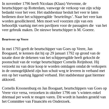
In november 1796 heeft Nicolaas (Klaas) Vervenne, de
beurtschipper op Rotterdam, vanwege de verkoop van zijn schip
bedankt voor het veer. Het stadsbestuur besluit het veer te laten
bedienen door het schippersgilde
‘beurtelings’
. Naar het veer kan
worden gesolliciteerd. Men moet wel voorzien zijn van een
behoorlijk vaartuig met een paviljoen voor de passagiers die van het
veer gebruik maken. De nieuwe beurtschipper is M. Goeree.
Beurtveer op Veere
In mei 1793 geeft de beurtschipper van Goes op Veere, Jan
Boogaard, te kennen dat hij op 29 januari 1792 op grond van de
taxatie door de dekenen van het schippersgilde heeft gekocht de
poonschuit van de vorige beurtschipper Cornelis Reijnhout. Hij
verzoekt nu van deze koop te worden ontslagen omdat de verkopers
in de onmogelijkheid zijn hun schuit weg te leveren in verband met
een op het vaartuig liggend verband. Het stadsbestuur gaat hiermee
akkoord.
Cornelis Kroonenburg en Jan Boogaart, beurtschippers van Goes op
Veere vice versa, verzoeken in oktober 1796 om ’s winters enkel
driemaal per week te mogen varen. Dit wordt in handen gesteld van
het Committee van Financiën en Onderzoek.