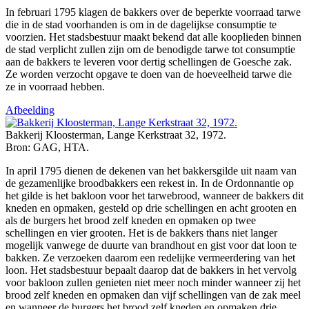
In februari 1795 klagen de bakkers over de beperkte voorraad tarwe
die in de stad voorhanden is om in de dagelijkse consumptie te
voorzien. Het stadsbestuur maakt bekend dat alle kooplieden binnen
de stad verplicht zullen zijn om de benodigde tarwe tot consumptie
aan de bakkers te leveren voor dertig schellingen de Goesche zak.
Ze worden verzocht opgave te doen van de hoeveelheid tarwe die
ze in voorraad hebben.
Afbeelding
Bakkerij Kloosterman, Lange Kerkstraat 32, 1972.
Bron: GAG, HTA.
In april 1795 dienen de dekenen van het bakkersgilde uit naam van
de gezamenlijke broodbakkers een rekest in. In de Ordonnantie op
het gilde is het bakloon voor het tarwebrood, wanneer de bakkers dit
kneden en opmaken, gesteld op drie schellingen en acht grooten en
als de burgers het brood zelf kneden en opmaken op twee
schellingen en vier grooten. Het is de bakkers thans niet langer
mogelijk vanwege de duurte van brandhout en gist voor dat loon te
bakken. Ze verzoeken daarom een redelijke vermeerdering van het
loon. Het stadsbestuur bepaalt daarop dat de bakkers in het vervolg
voor bakloon zullen genieten niet meer noch minder wanneer zij het
brood zelf kneden en opmaken dan vijf schellingen van de zak meel
en wanneer de burgers het brood zelf kneden en opmaken drie