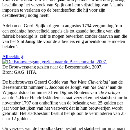
beschikt op het verzoek van Spijk om hem vrijstelling van ’s lands
imposten te verlenen op de brandstoffen die hij voor zijn
destilleerderij nodig heeft.
Adriaan en Gerrit Spijk krijgen in augustus 1794 vergunning ‘om
een zodanige hoeveelheid appels als tot gaande houding van zijn
fabriek benodigd is, zelf te mogen bewerken zonder daarvan aan die
van het Sint Jansgilde voor de arbeiders enig arbeidsloon te moeten
betalen’.
Afbeelding
De Brouwersgang gezien naar de Beestenmarkt, 2007.
Bron: GAG, HTA.
De bierbrouwers Gerard Codde van
‘het Witte Claverblad’
aan de
Beestenmarkt nummer 1, Jacobus de Jongh van
‘de Gans’
aan de
Wijngaardstraat nummer 31 en Dignus Boutens van
‘de Fortuyn’
aan de ’s-Heer Hendrikskinderenstraat verzoeken het stadsbestuur in
november 1797 om ontheffing van de belasting van 25 gulden per
jaar voor het ijken van het vaatwerk dat in hun brouwerijen wordt
gebruikt. Het stadsbestuur besluit het ijkloon te verminderen van 25
naar 12 gulden.
Op verzoek van de broodbakkers besluit het stadsbestuur in januari