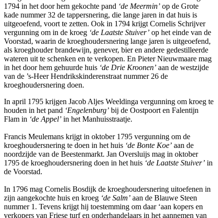
1794 in het door hem gekochte pand
‘de Meermin’
op de Grote
kade nummer 32 de tappersnering, die lange jaren in dat huis is
uitgeoefend, voort te zetten. Ook in 1794 krijgt Cornelis Schrijver
vergunning om in de kroeg
‘de Laatste Stuiver’
op het einde van de
Voorstad, waarin de kroeghoudersnering lange jaren is uitgeoefend,
als kroeghouder brandewijn, genever, bier en andere gedestilleerde
wateren uit te schenken en te verkopen. En Pieter Nieuwmaare mag
in het door hem gehuurde huis
‘de Drie Kroonen’
aan de westzijde
van de ’s-Heer Hendrikskinderenstraat nummer 26 de
kroeghoudersnering doen.
In april 1795 krijgen Jacob Aljes Weeldinga vergunning om kroeg te
houden in het pand
‘Engelenburg’
bij de Oostpoort en Falentijn
Flam in
‘de Appel’
in het Manhuisstraatje.
Francis Meulemans krijgt in oktober 1795 vergunning om de
kroeghoudersnering te doen in het huis
‘de Bonte Koe’
aan de
noordzijde van de Beestenmarkt. Jan Oversluijs mag in oktober
1795 de kroeghoudersnering doen in het huis
‘de Laatste Stuiver’
in
de Voorstad.
In 1796 mag Cornelis Bosdijk de kroeghoudersnering uitoefenen in
zijn aangekochte huis en kroeg
‘de Salm’
aan de Blauwe Steen
nummer 1. Tevens krijgt hij toestemming om daar ‘aan kopers en
verkopers van Friese turf en onderhandelaars in het aannemen van