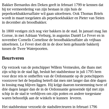
Bakker Bernardus den Deken geeft in februari 1799 te kennen dat
hij tot vermeerdering van zijn bestaan in zijn huis de
peperkoekbakkersaffaire wil gaan uitoefenen. Ook Thomas Briels
wordt in maart toegelaten als peperkoekbakker en Pieter van Strien
in december als broodbakker.
In 1800 vestigen zich nog vier bakkers in de stad. In januari mag Jan
Gorsse, in mei Adriaan Verburg, in augustus Daniël Le Fever en in
november Cornelis Cornelisse de broodbakkeraffaire als vrijbaas
uitoefenen. Le Fever doet dit in de door hem gehuurde bakkerij
tussen de Twee Waterpoorten.
Beurtveren
Op verzoek van de potschipper Willem Vermeulen, die thans met
zijn schip in de stad ligt, besluit het stadsbestuur in juli 1795 hem
voor deze reis te ontheffen van de Ordonnantie op de potschippers
voorzover het de bepaling betreft dat men niet langer dan drie dagen
in lossing mag blijven liggen. Hij krijgt daarom toestemming twee of
drie dagen langer dan de in de Ordonnantie genoemde tijd met zijn
schip in de stad te verblijven om zijn potten en andere toegestane
waren behoorlijk aan de winkels te kunnen leveren.
Het stadsbestuur verzoekt de stadsdirecteuren in februari 1796