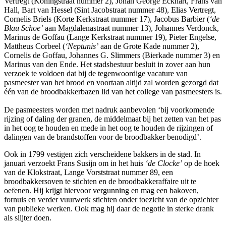
Vertregt (Koningstraat nummer 2), Johan George Eckhart, Frans van
Hall, Bart van Hessel (Sint Jacobstraat nummer 48), Elias Vertregt,
Cornelis Briels (Korte Kerkstraat nummer 17), Jacobus Barbier (
‘de
Blau Schoe’
aan Magdalenastraat nummer 13), Johannes Verdonck,
Marinus de Goffau (Lange Kerkstraat nummer 19), Pieter Engelse,
Mattheus Corbeel (
‘Neptunis’
aan de Grote Kade nummer 2),
Cornelis de Goffau, Johannes G. Slimmers (Bierkade nummer 3) en
Marinus van den Ende. Het stadsbestuur besluit in zover aan hun
verzoek te voldoen dat bij de tegenwoordige vacature van
pasmeester van het brood en voortaan altijd zal worden gezorgd dat
één van de broodbakkerbazen lid van het college van pasmeesters is.
De pasmeesters worden met nadruk aanbevolen ‘bij voorkomende
rijzing of daling der granen, de middelmaat bij het zetten van het pas
in het oog te houden en mede in het oog te houden de rijzingen of
dalingen van de brandstoffen voor de broodbakker benodigd’.
Ook in 1799 vestigen zich verscheidene bakkers in de stad. In
januari verzoekt Frans Susijn om in het huis
‘de Clocke’
op de hoek
van de Klokstraat, Lange Vorststraat nummer 89, een
broodbakkersoven te stichten en de broodbakkeraffaire uit te
oefenen. Hij krijgt hiervoor vergunning en mag een bakoven,
fornuis en verder vuurwerk stichten onder toezicht van de opzichter
van publieke werken. Ook mag hij daar de negotie in sterke drank
als slijter doen.