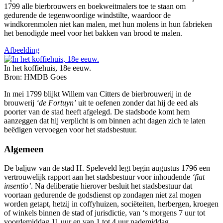
1799 alle bierbrouwers en boekweitmalers toe te staan om
gedurende de tegenwoordige windstilte, waardoor de
windkorenmolen niet kan malen, met hun molens in hun fabrieken
het benodigde meel voor het bakken van brood te malen.
Afbeelding
In het koffiehuis, 18e eeuw.
Bron: HMDB Goes
In mei 1799 blijkt Willem van Citters de bierbrouwerij in de
brouwerij
‘de Fortuyn’
uit te oefenen zonder dat hij de eed als
poorter van de stad heeft afgelegd. De stadsbode komt hem
aanzeggen dat hij verplicht is om binnen acht dagen zich te laten
beëdigen vervoegen voor het stadsbestuur.
Algemeen
De baljuw van de stad H. Speleveld legt begin augustus 1796 een
vertrouwelijk rapport aan het stadsbestuur voor inhoudende
‘fiat
insentio’
. Na deliberatie hierover besluit het stadsbestuur dat
voortaan gedurende de godsdienst op zondagen niet zal mogen
worden getapt, hetzij in coffyhuizen, sociëteiten, herbergen, kroegen
of winkels binnen de stad of jurisdictie, van ‘s morgens 7 uur tot
voordemiddag 11 uur en van 1 tot 4 uur nademiddag.