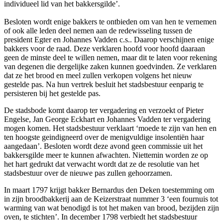
individueel lid van het bakkersgilde’.
Besloten wordt enige bakkers te ontbieden om van hen te vernemen
of ook alle leden deel nemen aan de redewisseling tussen de
president Egter en Johannes Vadden c.s.. Daarop verschijnen enige
bakkers voor de raad. Deze verklaren hoofd voor hoofd daaraan
geen de minste deel te willen nemen, maar dit te laten voor rekening
van degenen die dergelijke zaken kunnen goedvinden. Ze verklaren
dat ze het brood en meel zullen verkopen volgens het nieuw
gestelde pas. Na hun vertrek besluit het stadsbestuur eenparig te
persisteren bij het gestelde pas.
De stadsbode komt daarop ter vergadering en verzoekt of Pieter
Engelse, Jan George Eckhart en Johannes Vadden ter vergadering
mogen komen. Het stadsbestuur verklaart ‘moede te zijn van hen en
ten hoogste geindigneerd over de menigvuldige insolentiën haar
aangedaan’. Besloten wordt deze avond geen commissie uit het
bakkersgilde meer te kunnen afwachten. Niettemin worden ze op
het hart gedrukt dat verwacht wordt dat ze de resolutie van het
stadsbestuur over de nieuwe pas zullen gehoorzamen.
In maart 1797 krijgt bakker Bernardus den Deken toestemming om
in zijn broodbakkerij aan de Keizerstraat nummer 3 ‘een fournuis tot
warming van wat benodigd is tot het maken van brood, bezijden zijn
oven, te stichten’. In december 1798 verbiedt het stadsbestuur