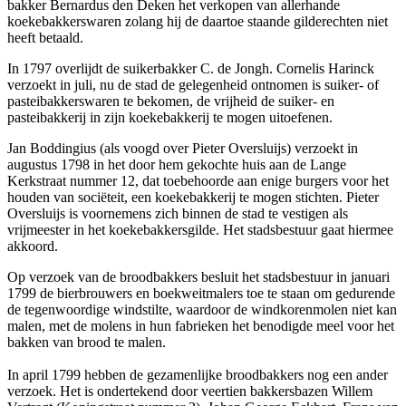
bakker Bernardus den Deken het verkopen van allerhande
koekebakkerswaren zolang hij de daartoe staande gilderechten niet
heeft betaald.
In 1797 overlijdt de suikerbakker C. de Jongh. Cornelis Harinck
verzoekt in juli, nu de stad de gelegenheid ontnomen is suiker- of
pasteibakkerswaren te bekomen, de vrijheid de suiker- en
pasteibakkerij in zijn koekebakkerij te mogen uitoefenen.
Jan Boddingius (als voogd over Pieter Oversluijs) verzoekt in
augustus 1798 in het door hem gekochte huis aan de Lange
Kerkstraat nummer 12, dat toebehoorde aan enige burgers voor het
houden van sociëteit, een koekebakkerij te mogen stichten. Pieter
Oversluijs is voornemens zich binnen de stad te vestigen als
vrijmeester in het koekebakkersgilde. Het stadsbestuur gaat hiermee
akkoord.
Op verzoek van de broodbakkers besluit het stadsbestuur in januari
1799 de bierbrouwers en boekweitmalers toe te staan om gedurende
de tegenwoordige windstilte, waardoor de windkorenmolen niet kan
malen, met de molens in hun fabrieken het benodigde meel voor het
bakken van brood te malen.
In april 1799 hebben de gezamenlijke broodbakkers nog een ander
verzoek. Het is ondertekend door veertien bakkersbazen Willem