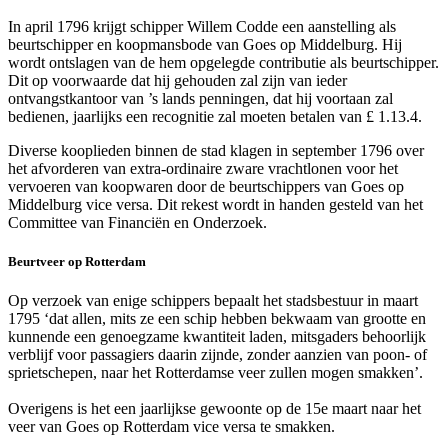
In april 1796 krijgt schipper Willem Codde een aanstelling als
beurtschipper en koopmansbode van Goes op Middelburg. Hij
wordt ontslagen van de hem opgelegde contributie als beurtschipper.
Dit op voorwaarde dat hij gehouden zal zijn van ieder
ontvangstkantoor van ’s lands penningen, dat hij voortaan zal
bedienen, jaarlijks een recognitie zal moeten betalen van £ 1.13.4.
Diverse kooplieden binnen de stad klagen in september 1796 over
het afvorderen van extra-ordinaire zware vrachtlonen voor het
vervoeren van koopwaren door de beurtschippers van Goes op
Middelburg vice versa. Dit rekest wordt in handen gesteld van het
Committee van Financiën en Onderzoek.
Beurtveer op Rotterdam
Op verzoek van enige schippers bepaalt het stadsbestuur in maart
1795 ‘dat allen, mits ze een schip hebben bekwaam van grootte en
kunnende een genoegzame kwantiteit laden, mitsgaders behoorlijk
verblijf voor passagiers daarin zijnde, zonder aanzien van poon- of
sprietschepen, naar het Rotterdamse veer zullen mogen smakken’.
Overigens is het een jaarlijkse gewoonte op de 15e maart naar het
veer van Goes op Rotterdam vice versa te smakken.