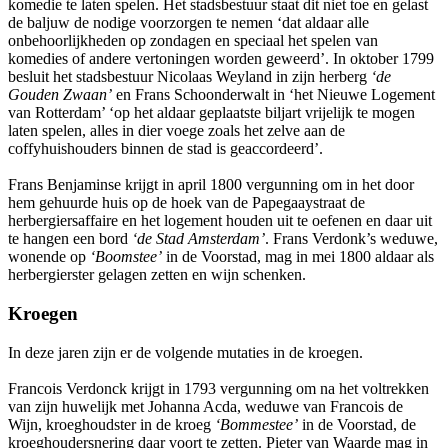
komedie te laten spelen. Het stadsbestuur staat dit niet toe en gelast
de baljuw de nodige voorzorgen te nemen ‘dat aldaar alle
onbehoorlijkheden op zondagen en speciaal het spelen van
komedies of andere vertoningen worden geweerd’. In oktober 1799
besluit het stadsbestuur Nicolaas Weyland in zijn herberg
‘de
Gouden Zwaan’
en Frans Schoonderwalt in ‘het Nieuwe Logement
van Rotterdam’ ‘op het aldaar geplaatste biljart vrijelijk te mogen
laten spelen, alles in dier voege zoals het zelve aan de
coffyhuishouders binnen de stad is geaccordeerd’.
Frans Benjaminse krijgt in april 1800 vergunning om in het door
hem gehuurde huis op de hoek van de Papegaaystraat de
herbergiersaffaire en het logement houden uit te oefenen en daar uit
te hangen een bord
‘de Stad Amsterdam’
. Frans Verdonk’s weduwe,
wonende op
‘Boomstee’
in de Voorstad, mag in mei 1800 aldaar als
herbergierster gelagen zetten en wijn schenken.
Kroegen
In deze jaren zijn er de volgende mutaties in de kroegen.
Francois Verdonck krijgt in 1793 vergunning om na het voltrekken
van zijn huwelijk met Johanna Acda, weduwe van Francois de
Wijn, kroeghoudster in de kroeg
‘Bommestee’
in de Voorstad, de
kroeghoudersnering daar voort te zetten. Pieter van Waarde mag in