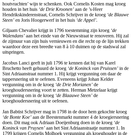
houtvrachten’ wijn te schenken. Ook Cornelis Kosten mag kroeg
houden in het huis
‘de Drie Kroonen’
aan de ’s-Heer
Hendrikskinderenstraat, Cornelis Schrijver in de kroeg
‘de Blauwe
Steen’
en Joris Hoogerwerf in het huis
‘de Appel’
.
Giljaam Chevalier krijgt in 1796 toestemming zijn kroeg
‘de
Walendans’
aan het einde van de Nieuwstraat te renoveren. Hij zal
de zijmuur van zijn huis vernieuwen en die recht op de lijn trekken
waardoor deze een breedte van 8 à 10 duimen op de stadswal zal
uitspringen.
Jacobus Lanci geeft in juli 1796 te kennen dat hij van Karel
Bruchetto heeft gehuurd de kroeg
‘de Koninck van Pruissen’
in de
Sint Adriaanstraat nummer 1. Hij krijgt vergunning om daar de
tappersnering uit te oefenen. Eveneens krijgt Johan Kelder
vergunning om in de kroeg
‘de Drie Morianen’
de
kroeghoudersnering voort te zetten. Herman Metzelaar krijgt
vergunning om in de kroeg
‘de Blaauwe Steen’
de
kroeghoudersnering uit te oefenen.
Jan Babtist Schrijver mag in 1798 in de door hem gekochte kroeg
‘de Bonte Koe’
aan de Beestenmarkt nummer 4 de kroegiersnering
doen. Dit mag ook Adriaan Doeijenburg doen in de kroeg
‘de
Koninck van Pruysen’
aan het Sint Adriaanstraatje nummer 1. In
1799 krijgen Cornelis Molhoek vergunning als kroeghouder in de