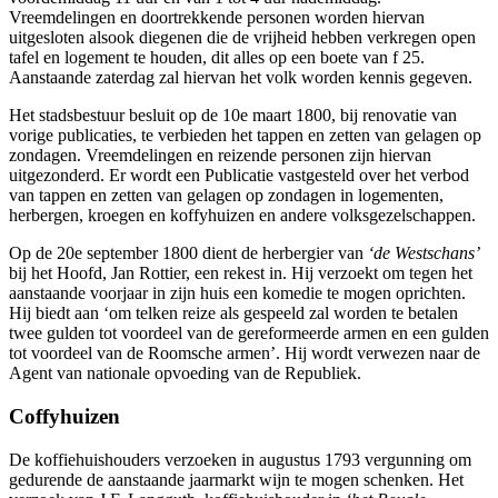
Vreemdelingen en doortrekkende personen worden hiervan
uitgesloten alsook diegenen die de vrijheid hebben verkregen open
tafel en logement te houden, dit alles op een boete van f 25.
Aanstaande zaterdag zal hiervan het volk worden kennis gegeven.
Het stadsbestuur besluit op de 10e maart 1800, bij renovatie van
vorige publicaties, te verbieden het tappen en zetten van gelagen op
zondagen. Vreemdelingen en reizende personen zijn hiervan
uitgezonderd. Er wordt een Publicatie vastgesteld over het verbod
van tappen en zetten van gelagen op zondagen in logementen,
herbergen, kroegen en koffyhuizen en andere volksgezelschappen.
Op de 20e september 1800 dient de herbergier van
‘de Westschans’
bij het Hoofd, Jan Rottier, een rekest in. Hij verzoekt om tegen het
aanstaande voorjaar in zijn huis een komedie te mogen oprichten.
Hij biedt aan ‘om telken reize als gespeeld zal worden te betalen
twee gulden tot voordeel van de gereformeerde armen en een gulden
tot voordeel van de Roomsche armen’. Hij wordt verwezen naar de
Agent van nationale opvoeding van de Republiek.
Coffyhuizen
De koffiehuishouders verzoeken in augustus 1793 vergunning om
gedurende de aanstaande jaarmarkt wijn te mogen schenken. Het