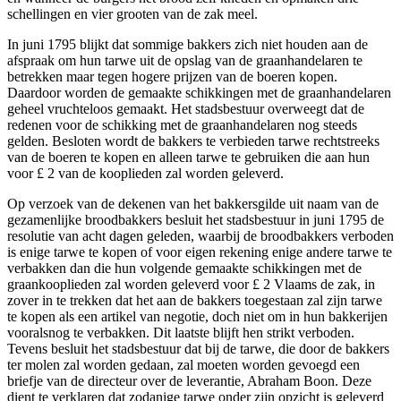
schellingen en vier grooten van de zak meel.
In juni 1795 blijkt dat sommige bakkers zich niet houden aan de
afspraak om hun tarwe uit de opslag van de graanhandelaren te
betrekken maar tegen hogere prijzen van de boeren kopen.
Daardoor worden de gemaakte schikkingen met de graanhandelaren
geheel vruchteloos gemaakt. Het stadsbestuur overweegt dat de
redenen voor de schikking met de graanhandelaren nog steeds
gelden. Besloten wordt de bakkers te verbieden tarwe rechtstreeks
van de boeren te kopen en alleen tarwe te gebruiken die aan hun
voor £ 2 van de kooplieden zal worden geleverd.
Op verzoek van de dekenen van het bakkersgilde uit naam van de
gezamenlijke broodbakkers besluit het stadsbestuur in juni 1795 de
resolutie van acht dagen geleden, waarbij de broodbakkers verboden
is enige tarwe te kopen of voor eigen rekening enige andere tarwe te
verbakken dan die hun volgende gemaakte schikkingen met de
graankooplieden zal worden geleverd voor £ 2 Vlaams de zak, in
zover in te trekken dat het aan de bakkers toegestaan zal zijn tarwe
te kopen als een artikel van negotie, doch niet om in hun bakkerijen
vooralsnog te verbakken. Dit laatste blijft hen strikt verboden.
Tevens besluit het stadsbestuur dat bij de tarwe, die door de bakkers
ter molen zal worden gedaan, zal moeten worden gevoegd een
briefje van de directeur over de leverantie, Abraham Boon. Deze
dient te verklaren dat zodanige tarwe onder zijn opzicht is geleverd