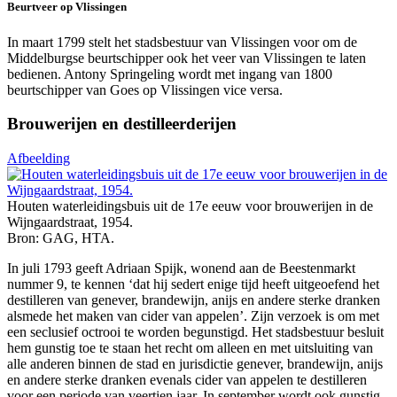
Beurtveer op Vlissingen
In maart 1799 stelt het stadsbestuur van Vlissingen voor om de
Middelburgse beurtschipper ook het veer van Vlissingen te laten
bedienen. Antony Springeling wordt met ingang van 1800
beurtschipper van Goes op Vlissingen vice versa.
Brouwerijen en destilleerderijen
Afbeelding
Houten waterleidingsbuis uit de 17e eeuw voor brouwerijen in de
Wijngaardstraat, 1954.
Bron: GAG, HTA.
In juli 1793 geeft Adriaan Spijk, wonend aan de Beestenmarkt
nummer 9, te kennen ‘dat hij sedert enige tijd heeft uitgeoefend het
destilleren van genever, brandewijn, anijs en andere sterke dranken
alsmede het maken van cider van appelen’. Zijn verzoek is om met
een seclusief octrooi te worden begunstigd. Het stadsbestuur besluit
hem gunstig toe te staan het recht om alleen en met uitsluiting van
alle anderen binnen de stad en jurisdictie genever, brandewijn, anijs
en andere sterke dranken evenals cider van appelen te destilleren
voor een periode van veertien jaar. In september wordt ook gunstig