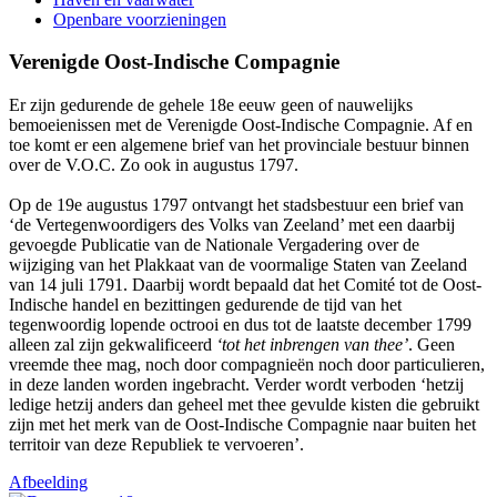
Openbare voorzieningen
Verenigde Oost-Indische Compagnie
Er zijn gedurende de gehele 18e eeuw geen of nauwelijks
bemoeienissen met de Verenigde Oost-Indische Compagnie. Af en
toe komt er een algemene brief van het provinciale bestuur binnen
over de V.O.C. Zo ook in augustus 1797.
Op de 19e augustus 1797 ontvangt het stadsbestuur een brief van
‘de Vertegenwoordigers des Volks van Zeeland’ met een daarbij
gevoegde Publicatie van de Nationale Vergadering over de
wijziging van het Plakkaat van de voormalige Staten van Zeeland
van 14 juli 1791. Daarbij wordt bepaald dat het Comité tot de Oost-
Indische handel en bezittingen gedurende de tijd van het
tegenwoordig lopende octrooi en dus tot de laatste december 1799
alleen zal zijn gekwalificeerd
‘tot het inbrengen van thee’
. Geen
vreemde thee mag, noch door compagnieën noch door particulieren,
in deze landen worden ingebracht. Verder wordt verboden ‘hetzij
ledige hetzij anders dan geheel met thee gevulde kisten die gebruikt
zijn met het merk van de Oost-Indische Compagnie naar buiten het
territoir van deze Republiek te vervoeren’.
Afbeelding