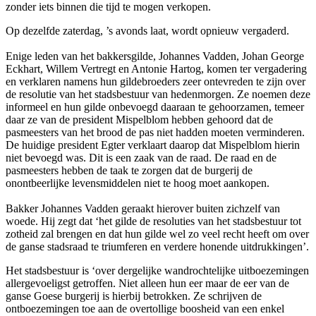
zonder iets binnen die tijd te mogen verkopen.
Op dezelfde zaterdag, ’s avonds laat, wordt opnieuw vergaderd.
Enige leden van het bakkersgilde, Johannes Vadden, Johan George
Eckhart, Willem Vertregt en Antonie Hartog, komen ter vergadering
en verklaren namens hun gildebroeders zeer ontevreden te zijn over
de resolutie van het stadsbestuur van hedenmorgen. Ze noemen deze
informeel en hun gilde onbevoegd daaraan te gehoorzamen, temeer
daar ze van de president Mispelblom hebben gehoord dat de
pasmeesters van het brood de pas niet hadden moeten verminderen.
De huidige president Egter verklaart daarop dat Mispelblom hierin
niet bevoegd was. Dit is een zaak van de raad. De raad en de
pasmeesters hebben de taak te zorgen dat de burgerij de
onontbeerlijke levensmiddelen niet te hoog moet aankopen.
Bakker Johannes Vadden geraakt hierover buiten zichzelf van
woede. Hij zegt dat ‘het gilde de resoluties van het stadsbestuur tot
zotheid zal brengen en dat hun gilde wel zo veel recht heeft om over
de ganse stadsraad te triumferen en verdere honende uitdrukkingen’.
Het stadsbestuur is ‘over dergelijke wandrochtelijke uitboezemingen
allergevoeligst getroffen. Niet alleen hun eer maar de eer van de
ganse Goese burgerij is hierbij betrokken. Ze schrijven de
ontboezemingen toe aan de overtollige boosheid van een enkel