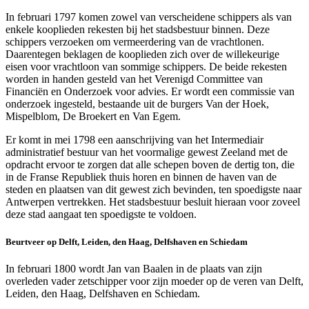
In februari 1797 komen zowel van verscheidene schippers als van
enkele kooplieden rekesten bij het stadsbestuur binnen. Deze
schippers verzoeken om vermeerdering van de vrachtlonen.
Daarentegen beklagen de kooplieden zich over de willekeurige
eisen voor vrachtloon van sommige schippers. De beide rekesten
worden in handen gesteld van het Verenigd Committee van
Financiën en Onderzoek voor advies. Er wordt een commissie van
onderzoek ingesteld, bestaande uit de burgers Van der Hoek,
Mispelblom, De Broekert en Van Egem.
Er komt in mei 1798 een aanschrijving van het Intermediair
administratief bestuur van het voormalige gewest Zeeland met de
opdracht ervoor te zorgen dat alle schepen boven de dertig ton, die
in de Franse Republiek thuis horen en binnen de haven van de
steden en plaatsen van dit gewest zich bevinden, ten spoedigste naar
Antwerpen vertrekken. Het stadsbestuur besluit hieraan voor zoveel
deze stad aangaat ten spoedigste te voldoen.
Beurtveer op Delft, Leiden, den Haag, Delfshaven en Schiedam
In februari 1800 wordt Jan van Baalen in de plaats van zijn
overleden vader zetschipper voor zijn moeder op de veren van Delft,
Leiden, den Haag, Delfshaven en Schiedam.