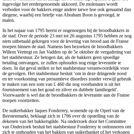
ingevolge het eerdergenoemde akkoord. De molenaars wordt
verboden voor de bakkers enige andere tarwe hoe ook genaamd dan
diegene, waarbij een briefje van Abraham Boon is gevoegd, te
malen.
In het najaar van 1795 heerst er ongenoegen bij de broodbakkers in
de stad. Over de periode 23 mei tot 26 augustus 1795 hebben ze nog
niets uitbetaald gekregen voor de levering van brood aan de Franse
troepen binnen de stad. Namens hen bezoeken de broodbakkers
Willem Vertregt en Jan Vadden op de 5e oktober de vergadering van
het stadsbestuur. Ze betogen dat, als de bakkers geen spoedige
betaling ontvangen, ze zullen ophouden nog enige leverantie te
doen. In dat geval stellen ze het stadsbestuur verantwoordelijk voor
de gevolgen. Het stadsbestuur besluit ‘om in deze dringende nood
en ter voorkoming van presumtieve disordres zonder verwijl gebruik
te maken van een som van £ 460 die nog voorhanden is uit het
fournissement van het goud en zilver en dubbele familiegeld’.
Voorwaarde is wel dat de broodbakkers de leverantie aan de Franse
troepen voortzetten.
De suikerbakker Jaques Fonderrey, wonende op de Oprel van de
Beestenmarkt, beklaagt zich in 1796 over de opstelling van de
dekenen van het bakkersgilde. Na onderzoek door het Committee
van Onderzoek besluit het stadsbestuur Fonderrey te ordonneren om
zich te onthouden van het bakken van suikerbanket of het verkopen