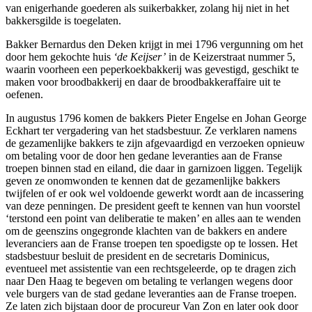
van enigerhande goederen als suikerbakker, zolang hij niet in het
bakkersgilde is toegelaten.
Bakker Bernardus den Deken krijgt in mei 1796 vergunning om het
door hem gekochte huis
‘de Keijser’
in de Keizerstraat nummer 5,
waarin voorheen een peperkoekbakkerij was gevestigd, geschikt te
maken voor broodbakkerij en daar de broodbakkeraffaire uit te
oefenen.
In augustus 1796 komen de bakkers Pieter Engelse en Johan George
Eckhart ter vergadering van het stadsbestuur. Ze verklaren namens
de gezamenlijke bakkers te zijn afgevaardigd en verzoeken opnieuw
om betaling voor de door hen gedane leveranties aan de Franse
troepen binnen stad en eiland, die daar in garnizoen liggen. Tegelijk
geven ze onomwonden te kennen dat de gezamenlijke bakkers
twijfelen of er ook wel voldoende gewerkt wordt aan de incassering
van deze penningen. De president geeft te kennen van hun voorstel
‘terstond een point van deliberatie te maken’ en alles aan te wenden
om de geenszins ongegronde klachten van de bakkers en andere
leveranciers aan de Franse troepen ten spoedigste op te lossen. Het
stadsbestuur besluit de president en de secretaris Dominicus,
eventueel met assistentie van een rechtsgeleerde, op te dragen zich
naar Den Haag te begeven om betaling te verlangen wegens door
vele burgers van de stad gedane leveranties aan de Franse troepen.
Ze laten zich bijstaan door de procureur Van Zon en later ook door