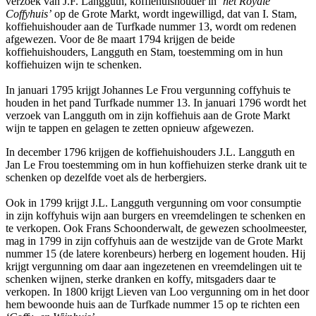
verzoek van J.F. Langguth, koffiehuishouder in
‘het Royale
Coffyhuis’
op de Grote Markt, wordt ingewilligd, dat van I. Stam,
koffiehuishouder aan de Turfkade nummer 13, wordt om redenen
afgewezen. Voor de 8e maart 1794 krijgen de beide
koffiehuishouders, Langguth en Stam, toestemming om in hun
koffiehuizen wijn te schenken.
In januari 1795 krijgt Johannes Le Frou vergunning coffyhuis te
houden in het pand Turfkade nummer 13. In januari 1796 wordt het
verzoek van Langguth om in zijn koffiehuis aan de Grote Markt
wijn te tappen en gelagen te zetten opnieuw afgewezen.
In december 1796 krijgen de koffiehuishouders J.L. Langguth en
Jan Le Frou toestemming om in hun koffiehuizen sterke drank uit te
schenken op dezelfde voet als de herbergiers.
Ook in 1799 krijgt J.L. Langguth vergunning om voor consumptie
in zijn koffyhuis wijn aan burgers en vreemdelingen te schenken en
te verkopen. Ook Frans Schoonderwalt, de gewezen schoolmeester,
mag in 1799 in zijn coffyhuis aan de westzijde van de Grote Markt
nummer 15 (de latere korenbeurs) herberg en logement houden. Hij
krijgt vergunning om daar aan ingezetenen en vreemdelingen uit te
schenken wijnen, sterke dranken en koffy, mitsgaders daar te
verkopen. In 1800 krijgt Lieven van Loo vergunning om in het door
hem bewoonde huis aan de Turfkade nummer 15 op te richten een