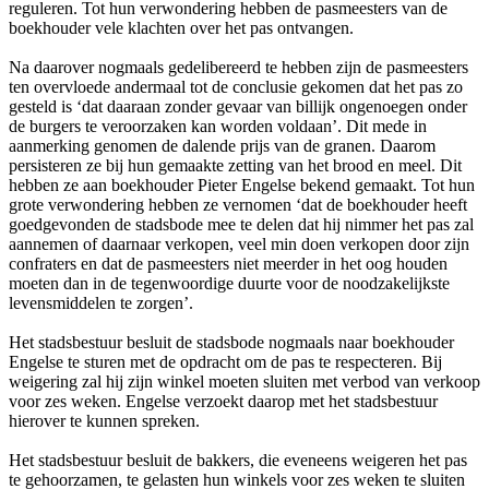
reguleren. Tot hun verwondering hebben de pasmeesters van de
boekhouder vele klachten over het pas ontvangen.
Na daarover nogmaals gedelibereerd te hebben zijn de pasmeesters
ten overvloede andermaal tot de conclusie gekomen dat het pas zo
gesteld is ‘dat daaraan zonder gevaar van billijk ongenoegen onder
de burgers te veroorzaken kan worden voldaan’. Dit mede in
aanmerking genomen de dalende prijs van de granen. Daarom
persisteren ze bij hun gemaakte zetting van het brood en meel. Dit
hebben ze aan boekhouder Pieter Engelse bekend gemaakt. Tot hun
grote verwondering hebben ze vernomen ‘dat de boekhouder heeft
goedgevonden de stadsbode mee te delen dat hij nimmer het pas zal
aannemen of daarnaar verkopen, veel min doen verkopen door zijn
confraters en dat de pasmeesters niet meerder in het oog houden
moeten dan in de tegenwoordige duurte voor de noodzakelijkste
levensmiddelen te zorgen’.
Het stadsbestuur besluit de stadsbode nogmaals naar boekhouder
Engelse te sturen met de opdracht om de pas te respecteren. Bij
weigering zal hij zijn winkel moeten sluiten met verbod van verkoop
voor zes weken. Engelse verzoekt daarop met het stadsbestuur
hierover te kunnen spreken.
Het stadsbestuur besluit de bakkers, die eveneens weigeren het pas
te gehoorzamen, te gelasten hun winkels voor zes weken te sluiten