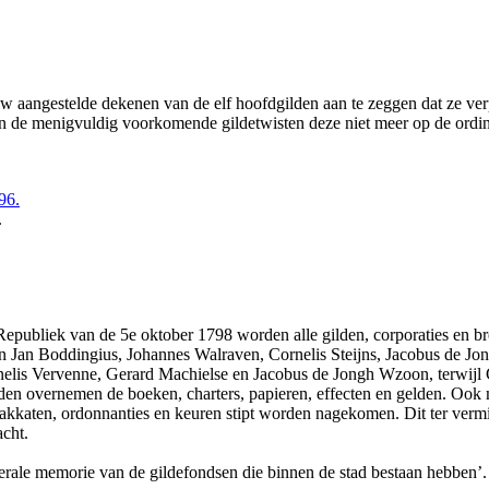
uw aangestelde dekenen van de elf hoofdgilden aan te zeggen dat ze verpl
an de menigvuldig voorkomende gildetwisten deze niet meer op de ordin
.
Republiek van de 5e oktober 1798 worden alle gilden, corporaties en 
 Jan Boddingius, Johannes Walraven, Cornelis Steijns, Jacobus de Jongh
elis Vervenne, Gerard Machielse en Jacobus de Jongh Wzoon, terwijl 
n overnemen de boeken, charters, papieren, effecten en gelden. Ook mo
kkaten, ordonnanties en keuren stipt worden nagekomen. Dit ter vermi
cht.
erale memorie van de gildefondsen die binnen de stad bestaan hebben’.