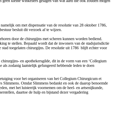
n geen kleine winkeliers gelagen van wat aard die ook zouden mogen
t namelijk om met dispensatie van de resolutie van 28 oktober 1786,
estuur besluit dit verzoek af te wijzen.
 behoren door de chirurgijns met scheren kunnen worden bediend.
ng te stellen. Bepaald wordt dat de inwoners van de stadsjurisdictie
tad toegelaten chirurgijns. De resolutie uit 1786 blijft echter voor
 chirurgijns- en apothekersgilde, dit in de vorm van een ‘Collegium
e als zodanig laatstelijk gefungeerd hebbende leden te doen
betuiging voor het organiseren van het Collegium Chirurgicum et
annes Slimmens. Omdat Slimmens bedankt en ook de daarop benoemde
en, met het luisterrijk voornemen om de heel- en artsenijkunde,
erstellen, daartoe de hulp en bijstand dezer vergadering