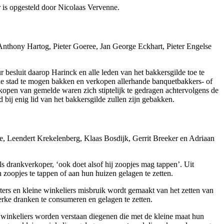
r is opgesteld door Nicolaas Vervenne.
 Anthony Hartog, Pieter Goeree, Jan George Eckhart, Pieter Engelse
besluit daarop Harinck en alle leden van het bakkersgilde toe te
 de stad te mogen bakken en verkopen allerhande banquetbakkers- of
rkopen van gemelde waren zich stiptelijk te gedragen achtervolgens de
bij enig lid van het bakkersgilde zullen zijn gebakken.
de, Leendert Krekelenberg, Klaas Bosdijk, Gerrit Breeker en Adriaan
ls drankverkoper, ‘ook doet alsof hij zoopjes mag tappen’. Uit
n zoopjes te tappen of aan hun huizen gelagen te zetten.
ers en kleine winkeliers misbruik wordt gemaakt van het zetten van
erke dranken te consumeren en gelagen te zetten.
ne winkeliers worden verstaan diegenen die met de kleine maat hun