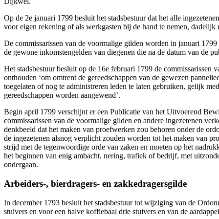
Dijkwel.
Op de 2e januari 1799 besluit het stadsbestuur dat het alle ingezeten
voor eigen rekening of als werkgasten bij de hand te nemen, dadelijk u
De commissarissen van de voormalige gilden worden in januari 1799 g
de gewone inkomstengelden van diegenen die na de datum van de publ
Het stadsbestuur besluit op de 16e februari 1799 de commissarissen v
onthouden ‘om omtrent de gereedschappen van de gewezen pannelieden-
toegelaten of nog te administreren leden te laten gebruiken, gelijk 
gereedschappen worden aangewend’.
Begin april 1799 verschijnt er een Publicatie van het Uitvoerend Be
commissarissen van de voormalige gilden en andere ingezetenen ver
denkbeeld dat het maken van proefwerken zou behoren onder de ordonn
de ingezetenen alsnog verplicht zouden worden tot het maken van proe
strijd met de tegenwoordige orde van zaken en moeten op het nadrukke
het beginnen van enig ambacht, nering, trafiek of bedrijf, met uitzo
ondergaan.
Arbeiders-, bierdragers- en zakkedragersgilde
In december 1793 besluit het stadsbestuur tot wijziging van de Ordon
stuivers en voor een halve koffiebaal drie stuivers en van de aardappe