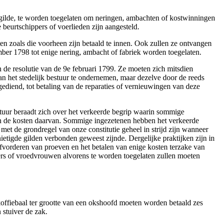
gd gilde, te worden toegelaten om neringen, ambachten of kostwinningen
 beurtschippers of voerlieden zijn aangesteld.
n zoals die voorheen zijn betaald te innen. Ook zullen ze ontvangen
er 1798 tot enige nering, ambacht of fabriek worden toegelaten.
 de resolutie van de 9e februari 1799. Ze moeten zich mitsdien
n het stedelijk bestuur te ondernemen, maar dezelve door de reeds
ediend, tot betaling van de reparaties of vernieuwingen van deze
stuur beraadt zich over het verkeerde begrip waarin sommige
n de kosten daarvan. Sommige ingezetenen hebben het verkeerde
t de grondregel van onze constitutie geheel in strijd zijn wanneer
etigde gilden verbonden geweest zijnde. Dergelijke praktijken zijn in
fvorderen van proeven en het betalen van enige kosten terzake van
ters of vroedvrouwen alvorens te worden toegelaten zullen moeten
koffiebaal ter grootte van een okshoofd moeten worden betaald zes
 stuiver de zak.