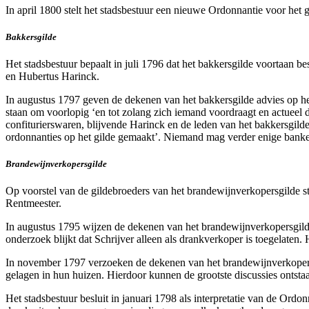
In april 1800 stelt het stadsbestuur een nieuwe Ordonnantie voor het
Bakkersgilde
Het stadsbestuur bepaalt in juli 1796 dat het bakkersgilde voortaan 
en Hubertus Harinck.
In augustus 1797 geven de dekenen van het bakkersgilde advies op het
staan om voorlopig ‘en tot zolang zich iemand voordraagt en actueel 
confiturierswaren, blijvende Harinck en de leden van het bakkersgild
ordonnanties op het gilde gemaakt’. Niemand mag verder enige banketb
Brandewijnverkopersgilde
Op voorstel van de gildebroeders van het brandewijnverkopersgilde st
Rentmeester.
In augustus 1795 wijzen de dekenen van het brandewijnverkopersgilde h
onderzoek blijkt dat Schrijver alleen als drankverkoper is toegelaten.
In november 1797 verzoeken de dekenen van het brandewijnverkopersgi
gelagen in hun huizen. Hierdoor kunnen de grootste discussies ontsta
Het stadsbestuur besluit in januari 1798 als interpretatie van de Ord