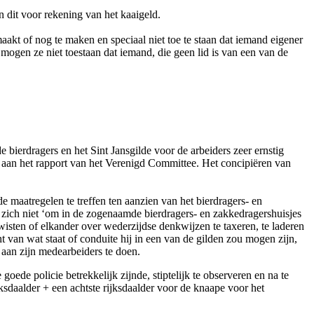
dit voor rekening van het kaaigeld.
aakt of nog te maken en speciaal niet toe te staan dat iemand eigener
 mogen ze niet toestaan dat iemand, die geen lid is van een van de
 bierdragers en het Sint Jansgilde voor de arbeiders zeer ernstig
 aan het rapport van het Verenigd Committee. Het concipiëren van
 maatregelen te treffen ten aanzien van het bierdragers- en
 zich niet ‘om in de zogenaamde bierdragers- en zakkedragershuisjes
isten of elkander over wederzijdse denkwijzen te taxeren, te laderen
ht van wat staat of conduite hij in een van de gilden zou mogen zijn,
 aan zijn medearbeiders te doen.
oede policie betrekkelijk zijnde, stiptelijk te observeren en na te
sdaalder + een achtste rijksdaalder voor de knaape voor het