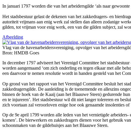
In januari 1797 worden die van het arbeidersgilde ‘als naar gewoon
Het stadsbestuur gelast de dekenen van het zakkedragers- en bierdrager
autoriteit vrijmans aan enig werk zal stellen dan alleen zodanige werk
gilden, tot vrijman voor enig werk, een van die gilden subject, zal wo
Afbeelding
Vlag van de havenarbeidersvereniging, opvolger van het arbeidersgil
Bron: HMDB Goes
In december 1797 adviseert het Verenigd Committee het stadsbestuur een
worden aangemaand ‘om zich onderling en tegen elkaar met alle behoo
een daarvoor te nemen resolutie wordt in handen gesteld van het Com
Op grond van het rapport van het Verenigd Committee besluit het stad
zakkedragersgilde. De aanleiding is de toenemende en alleszins ongeo
binnen de hoek van de Kaaij (aan het Blaauwe Steen) gedurende hun we
en te injureren’. Het stadsbestuur wil dit niet langer tolereren en bes
zich voortaan zal veroorloven enige hoe ook genaamde insolenties of 
Op de 9e april 1799 worden alle leden van het vernietigde arbeiders- en
komen’. De bierwerkers en zakkedragers dienen voor het gebruik van 
schoonmaken van de gildehuisjes aan het Blaauwe Steen.