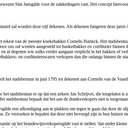
 gewezen Sint Jansgilde voor de zakkedragers vast. Het concept hiervoo
bestuurd zal worden door vijf dekenen. Als dekenen fungeren deze jaren
 rekest van de meester koekebakker Cornelis Harinck. Het stadsbestuur 
door ons zal worden aangesteld tot banketbakker en confiturier binnen
e en al degenen wie zulks verder aangaan verplicht in het bakken of ve
akkers- en confiturierswaren verkopen dan die onlangs binnen de stad 
elt het stadsbestuur in juni 1795 tot dekenen aan Cornelis van de Vaar
et stadsbestuur er op dat een zekere Jan Schrijver, die toegelaten is a
 Het stadsbestuur bepaalt dat het aan de drankverkopers niet is toegestaa
lde een afkondiging aan te plakken om tegen te gaan dat door de slijt
an. Ze verzoeken te bepalen dat deze niet bevoegd zijn in hun huizen st
onnantie op het brandewijnverkopersgilde vast te stellen ‘dat onder klei