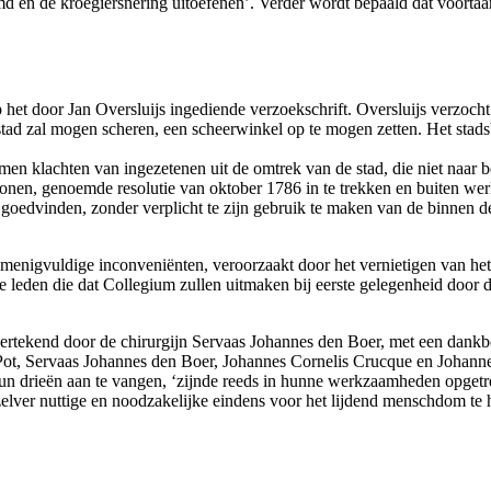
 en de kroegiersnering uitoefenen’. Verder wordt bepaald dat voortaa
p het door Jan Oversluijs ingediende verzoekschrift. Oversluijs verzoch
stad zal mogen scheren, een scheerwinkel op te mogen zetten. Het stadsb
omen klachten van ingezetenen uit de omtrek van de stad, die niet naar
nen, genoemde resolutie van oktober 1786 in te trekken en buiten werki
oedvinden, zonder verplicht te zijn gebruik te maken van de binnen de s
e menigvuldige inconveniënten, veroorzaakt door het vernietigen van het
leden die dat Collegium zullen uitmaken bij eerste gelegenheid door d
ndertekend door de chirurgijn Servaas Johannes den Boer, met een dank
y Pot, Servaas Johannes den Boer, Johannes Cornelis Crucque en Joh
 drieën aan te vangen, ‘zijnde reeds in hunne werkzaamheden opgetred
rzelver nuttige en noodzakelijke eindens voor het lijdend menschdom te h