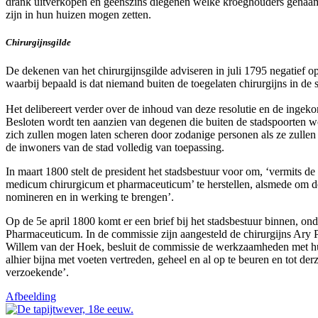
drank uitverkopen en geenszins diegenen welke kroeghouders genaamd
zijn in hun huizen mogen zetten.
Chirurgijnsgilde
De dekenen van het chirurgijnsgilde adviseren in juli 1795 negatief o
waarbij bepaald is dat niemand buiten de toegelaten chirurgijns in de 
Het delibereert verder over de inhoud van deze resolutie en de ingek
Besloten wordt ten aanzien van degenen die buiten de stadspoorten wo
zich zullen mogen laten scheren door zodanige personen als ze zullen g
de inwoners van de stad volledig van toepassing.
In maart 1800 stelt de president het stadsbestuur voor om, ‘vermits d
medicum chirurgicum et pharmaceuticum’ te herstellen, alsmede om de 
nomineren en in werking te brengen’.
Op de 5e april 1800 komt er een brief bij het stadsbestuur binnen, o
Pharmaceuticum. In de commissie zijn aangesteld de chirurgijns Ar
Willem van der Hoek, besluit de commissie de werkzaamheden met hun
alhier bijna met voeten vertreden, geheel en al op te beuren en tot de
verzoekende’.
Afbeelding