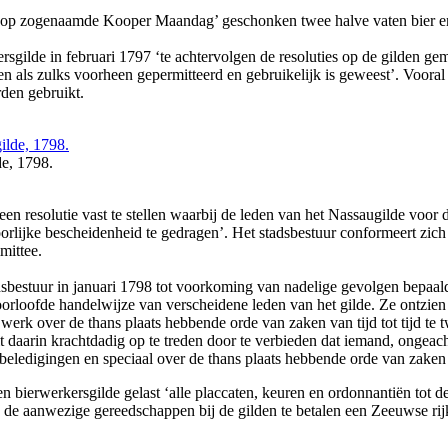
te op zogenaamde Kooper Maandag’ geschonken twee halve vaten bier en 
sgilde in februari 1797 ‘te achtervolgen de resoluties op de gilden gem
en als zulks voorheen gepermitteerd en gebruikelijk is geweest’. Vooral
rden gebruikt.
de, 1798.
 resolutie vast te stellen waarbij de leden van het Nassaugilde voor de
rlijke bescheidenheid te gedragen’. Het stadsbestuur conformeert zich
mittee.
sbestuur in januari 1798 tot voorkoming van nadelige gevolgen bepaalde
orloofde handelwijze van verscheidene leden van het gilde. Ze ontzien
rk over de thans plaats hebbende orde van zaken van tijd tot tijd te tw
luit daarin krachtdadig op te treden door te verbieden dat iemand, ongeac
beledigingen en speciaal over de thans plaats hebbende orde van zaken
 bierwerkersgilde gelast ‘alle placcaten, keuren en ordonnantiën tot de g
de aanwezige gereedschappen bij de gilden te betalen een Zeeuwse rijk