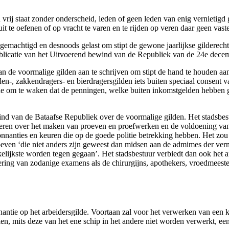
en vrij staat zonder onderscheid, leden of geen leden van enig vernieti
it te oefenen of op vracht te varen en te rijden op veren daar geen vaste
emachtigd en desnoods gelast om stipt de gewone jaarlijkse gilderechte
icatie van het Uitvoerend bewind van de Republiek van de 24e decemb
an de voormalige gilden aan te schrijven om stipt de hand te houden aan
, zakkendragers- en bierdragersgilden iets buiten speciaal consent va
mede om te waken dat de penningen, welke buiten inkomstgelden hebben g
wind van de Bataafse Republiek over de voormalige gilden. Het stadsbe
keren over het maken van proeven en proefwerken en de voldoening va
anties en keuren die op de goede politie betrekking hebben. Het zou me
ven ‘die niet anders zijn geweest dan midsen aan de admimes der verni
lijkste worden tegen gegaan’. Het stadsbestuur verbiedt dan ook het a
ndering van zodanige examens als de chirurgijns, apothekers, vroedmees
nantie op het arbeidersgilde. Voortaan zal voor het verwerken van een 
len, mits deze van het ene schip in het andere niet worden verwerkt, een