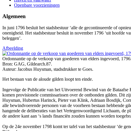
Openbare voorzieningen
Algemeen
In juni 1796 besluit het stadsbestuur ‘alle de gecontinueerde of opnie
onenigheid. Het stadsbestuur besluit in november 1796 ‘uit hoofde v
beleggen’.
Afbeelding
Ordonnantie op de verkoop van goederen van elders ingevoerd, 1796
Bron: GAG, Gildearch.87.
Auteur: Jacobus Huysman, stadsdrukker te Goes.
Het bestaan van de aloude gilden loopt ten einde.
Ingevolge de Publicatie van het Uitvoerend Bewind van de Bataafse 
komen provisionele commissarissen over de ontbonden gilden. Dit zijn
Huysman, Hubertus Harinck, Pieter van Klink, Adriaan Bosdijk, Corn
alle bewindvoerende personen van de voorheen bestaan hebbende gilde
hangende de deliberaties van het Vertegenwoordigend Lichaam, de pla
de andere kant aan ‘s lands financiën zouden kunnen worden toegebra
Op de 24e november 1798 komt ter tafel van het stadsbestuur ‘de gen