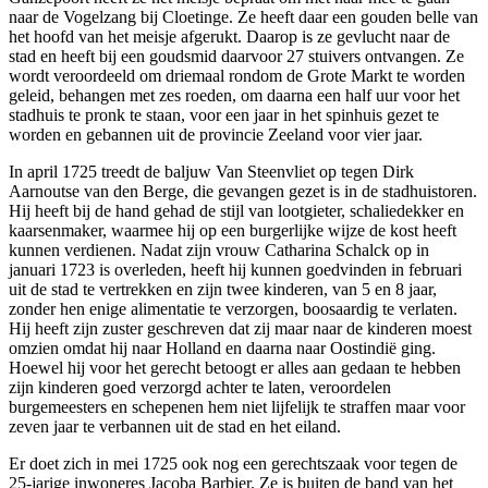
naar de Vogelzang bij Cloetinge. Ze heeft daar een gouden belle van
het hoofd van het meisje afgerukt. Daarop is ze gevlucht naar de
stad en heeft bij een goudsmid daarvoor 27 stuivers ontvangen. Ze
wordt veroordeeld om driemaal rondom de Grote Markt te worden
geleid, behangen met zes roeden, om daarna een half uur voor het
stadhuis te pronk te staan, voor een jaar in het spinhuis gezet te
worden en gebannen uit de provincie Zeeland voor vier jaar.
In april 1725 treedt de baljuw Van Steenvliet op tegen Dirk
Aarnoutse van den Berge, die gevangen gezet is in de stadhuistoren.
Hij heeft bij de hand gehad de stijl van lootgieter, schaliedekker en
kaarsenmaker, waarmee hij op een burgerlijke wijze de kost heeft
kunnen verdienen. Nadat zijn vrouw Catharina Schalck op in
januari 1723 is overleden, heeft hij kunnen goedvinden in februari
uit de stad te vertrekken en zijn twee kinderen, van 5 en 8 jaar,
zonder hen enige alimentatie te verzorgen, boosaardig te verlaten.
Hij heeft zijn zuster geschreven dat zij maar naar de kinderen moest
omzien omdat hij naar Holland en daarna naar Oostindië ging.
Hoewel hij voor het gerecht betoogt er alles aan gedaan te hebben
zijn kinderen goed verzorgd achter te laten, veroordelen
burgemeesters en schepenen hem niet lijfelijk te straffen maar voor
zeven jaar te verbannen uit de stad en het eiland.
Er doet zich in mei 1725 ook nog een gerechtszaak voor tegen de
25-jarige inwoneres Jacoba Barbier. Ze is buiten de band van het