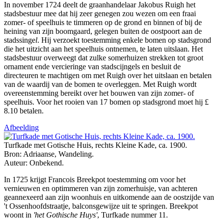
In november 1724 deelt de graanhandelaar Jakobus Ruigh het
stadsbestuur mee dat hij zeer genegen zou wezen om een fraai
zomer- of speelhuis te timmeren op de grond en binnen of bij de
heining van zijn boomgaard, gelegen buiten de oostpoort aan de
stadssinge
l
. Hij verzoekt toestemming enkele bomen op stadsgrond
die het uitzicht aan het speelhuis ontnemen, te laten uitslaan. Het
stadsbestuur overweegt dat zulke somerhuizen strekken tot groot
ornament ende vercieringe van stadscijngels en besluit de
directeuren te machtigen om met Ruigh over het uitslaan en betalen
van de waardij van de bomen te overleggen. Met Ruigh wordt
overeenstemming bereikt over het bouwen van zijn zomer- of
speelhuis. Voor het rooien van 17 bomen op stadsgrond moet hij £
8.10 betalen.
Afbeelding
Turfkade met Gotische Huis, rechts Kleine Kade, ca. 1900.
Bron: Adriaanse, Wandeling.
Auteur: Onbekend.
In 1725 krijgt Francois Breekpot toestemming om voor het
vernieuwen en optimmeren van zijn zomerhuisje, van achteren
geannexeerd aan zijn woonhuis en uitkomende aan de oostzijde van
't Ossenhoofdstraatje, balconsgewijze uit te springen. Breekpot
woont in
'het Gothische Huys'
, Turfkade nummer 11.