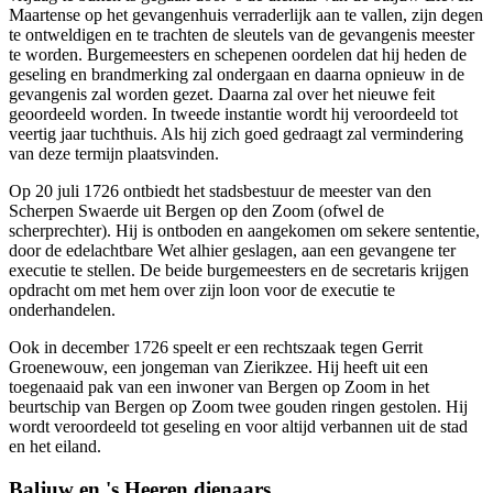
Maartense op het gevangenhuis verraderlijk aan te vallen, zijn degen
te ontweldigen en te trachten de sleutels van de gevangenis meester
te worden. Burgemeesters en schepenen oordelen dat hij heden de
geseling en brandmerking zal ondergaan en daarna opnieuw in de
gevangenis zal worden gezet. Daarna zal over het nieuwe feit
geoordeeld worden. In tweede instantie wordt hij veroordeeld tot
veertig jaar tuchthuis. Als hij zich goed gedraagt zal vermindering
van deze termijn plaatsvinden.
Op 20 juli 1726 ontbiedt het stadsbestuur de meester van den
Scherpen Swaerde uit Bergen op den Zoom (ofwel de
scherprechter). Hij is ontboden en aangekomen om sekere sententie,
door de edelachtbare Wet alhier geslagen, aan een gevangene ter
executie te stellen. De beide burgemeesters en de secretaris krijgen
opdracht om met hem over zijn loon voor de executie te
onderhandelen.
Ook in december 1726 speelt er een rechtszaak tegen Gerrit
Groenewouw, een jongeman van Zierikzee. Hij heeft uit een
toegenaaid pak van een inwoner van Bergen op Zoom in het
beurtschip van Bergen op Zoom twee gouden ringen gestolen. Hij
wordt veroordeeld tot geseling en voor altijd verbannen uit de stad
en het eiland.
Baljuw en 's Heeren dienaars