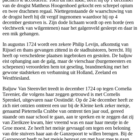
van de drogist Mattheus Hoogenhoed gekocht een schrepel opium
en twee drachmen regaal. Niettegenstaande de waarschuwing van
de drogist heeft hij dit vergif ingenomen waardoor hij op 4
december gestorven is. Zijn dode lichaam wordt op een horde (een
vlechtwerk van wilgentenen) naar het galgenveld gesleept en daar in
een mik gehangen.
In augustus 1724 wordt een zekere Philip Levijn, afkomstig van
Rijssel en thans gevangen zittend in de stadhuistoren, berecht. Hij
heeft op verscheidene plaatsen ingebroken en gestolen. De baljuw
eist ophanging aan de galg, maar de vierschaar (burgemeesters en
schepenen) veroordelen hem tot geseling, brandmerking met het
gewone stadsteken en verbanning uit Holland, Zeeland en
Westfriesland.
Baljuw Van Steenvliet treedt in december 1724 op tegen Cornelia
Tavenier, die volgens haar zeggen getrouwd is met Cornelis
Sprenkel, uitgevaren naar Oostindië. Op de 24e december heeft ze
zich niet ontzien omtrent een uur bij de Kleine kerk zeker meisje,
genaamd Pieternella Crabbe van omtrent tien jaar oud, gereed
staande om naar school te gaan, aan te spreken en te zeggen dat zij
van Zierikzee kwam, hier vreemd was en naar haar meutje in de
Groe moest. Ze heeft het meisje gevraagd om tegen een beloning
van drie stuivers haar aan de Ganzepoort te willen brengen. Bij de
Ganzepoort heeft ze het meisje bepraat om met haar mee te gaan