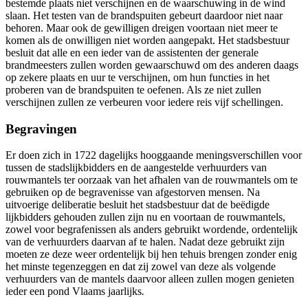
bestemde plaats niet verschijnen en de waarschuwing in de wind
slaan. Het testen van de brandspuiten gebeurt daardoor niet naar
behoren. Maar ook de gewilligen dreigen voortaan niet meer te
komen als de onwilligen niet worden aangepakt. Het stadsbestuur
besluit dat alle en een ieder van de assistenten der generale
brandmeesters zullen worden gewaarschuwd om des anderen daags
op zekere plaats en uur te verschijnen, om hun functies in het
proberen van de brandspuiten te oefenen. Als ze niet zullen
verschijnen zullen ze verbeuren voor iedere reis vijf schellingen.
Begravingen
Er doen zich in 1722 dagelijks hooggaande meningsverschillen voor
tussen de stadslijkbidders en de aangestelde verhuurders van
rouwmantels ter oorzaak van het afhalen van de rouwmantels om te
gebruiken op de begravenisse van afgestorven mensen. Na
uitvoerige deliberatie besluit het stadsbestuur dat de beëdigde
lijkbidders gehouden zullen zijn nu en voortaan de rouwmantels,
zowel voor begrafenissen als anders gebruikt wordende, ordentelijk
van de verhuurders daarvan af te halen. Nadat deze gebruikt zijn
moeten ze deze weer ordentelijk bij hen tehuis brengen zonder enig
het minste tegenzeggen en dat zij zowel van deze als volgende
verhuurders van de mantels daarvoor alleen zullen mogen genieten
ieder een pond Vlaams jaarlijks
.