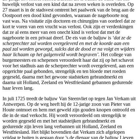
huwelijk verlost van een kind dat na zeven weken is overleden. Op
27 maart is in de stadsvest omtrent het paalwerk van de brug aan de
Oostpoort een dood kind gevonden, waaraan de nageboorte nog
vast was. Na visitatie zijn doctoren en chirurgijns van oordeel dat ze
kort te voren van een vrucht was verlost. Ook zijn er verdenkingen
dat ze al eens meer van een onecht kind is verlost dat met de
nageboorte in een privaat dreef. De eis van de baljuw is
‘dat ze de
scherprechter zal worden overgeleverd en met de koorde aan een
paal zal worden geworgd, sulcks dat de dood er na volgt en wijders
haar lichaam op het galgenveld wordt begraven’.
Het college van
burgemeesters en schepenen veroordeelt haar dat zij op het schavot
voor het stadhuis aan de scherprechter wordt overgeleverd, aan een
opgerichte paal gebonden, strengelijk en ten bloede met roeden
gegeseld, daarna met het gewone stadsteken gebrandmerkt en
daarna uit Holland, Zeeland en Westfriesland gebannen gedurende
haar leven lang.
In juli 1725 treedt de baljuw Van Steenvliet op tegen Jan Verkam uit
Antwerpen. Op de weg heeft hij de 12-jarige zoon van Pieter van
Houte ontmoet en hem met geweld zijn gouden knopen ontroofd en
die in de stad verkocht. Hij wordt veroordeeld om strengelijk te
worden gegeseld en met het stadsteijken gebrandmerkt en
gedurende zijn leven lang verbannen uit Holland, Zeeland en
Westfriesland. Het blijkt bovendien dat Verkam zich afgelopen
vrijdag te buiten is gegaan door ’s de dienaar van de baljuw Lieven