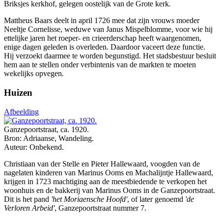
Briksjes kerkhof, gelegen oostelijk van de Grote kerk
.
Mattheus Baars deelt in april 1726 mee dat zijn vrouws moeder
Neeltje Cornelisse, weduwe van Janus Mispelblomme, voor wie hij
ettelijke jaren het roeper- en crieerderschap heeft waargenomen,
enige dagen geleden is overleden. Daardoor vaceert deze functie.
Hij verzoekt daarmee te worden begunstigd. Het stadsbestuur besluit
hem aan te stellen onder verbintenis van de markten te moeten
wekelijks opvegen
.
Huizen
Afbeelding
Ganzepoortstraat, ca. 1920.
Bron: Adriaanse, Wandeling.
Auteur: Onbekend.
Christiaan van der Stelle en Pieter Hallewaard, voogden van de
nagelaten kinderen van Marinus Ooms en Machalijntje Hallewaard,
krijgen in 1723 machtiging aan de meestbiedende te verkopen het
woonhuis en de bakkerij van Marinus Ooms in de Ganzepoortstraat.
Dit is het pand
'het Moriaensche Hoofd'
, of later genoemd
'de
Verloren Arbeid'
, Ganzepoortstraat nummer 7.