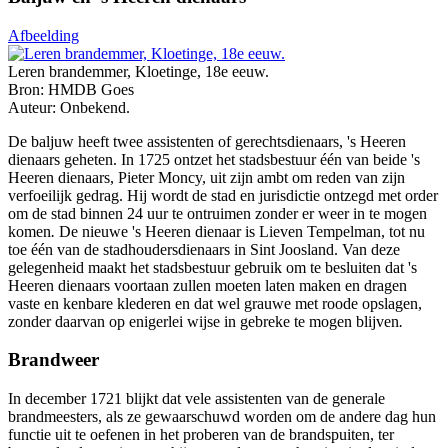
Afbeelding
Leren brandemmer, Kloetinge, 18e eeuw.
Bron: HMDB Goes
Auteur: Onbekend.
De baljuw heeft twee assistenten of gerechtsdienaars, 's Heeren
dienaars geheten. In 1725 ontzet het stadsbestuur één van beide 's
Heeren dienaars, Pieter Moncy, uit zijn ambt om reden van zijn
verfoeilijk gedrag. Hij wordt de stad en jurisdictie ontzegd met order
om de stad binnen 24 uur te ontruimen zonder er weer in te mogen
komen
.
De nieuwe 's Heeren dienaar is Lieven Tempelman, tot nu
toe één van de stadhoudersdienaars in Sint Joosland. Van deze
gelegenheid maakt het stadsbestuur gebruik om te besluiten dat 's
Heeren dienaars voortaan zullen moeten laten maken en dragen
vaste en kenbare klederen en dat wel grauwe met roode opslagen,
zonder daarvan op enigerlei wijse in gebreke te mogen blijven
.
Brandweer
In december 1721 blijkt dat vele assistenten van de generale
brandmeesters, als ze gewaarschuwd worden om de andere dag hun
functie uit te oefenen in het proberen van de brandspuiten, ter