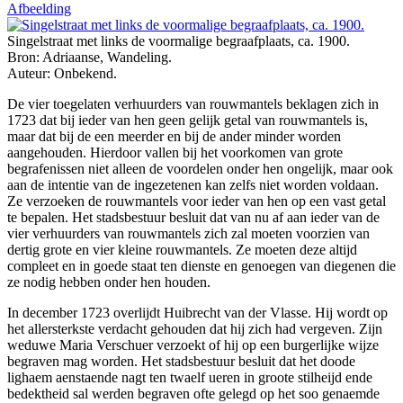
Afbeelding
Singelstraat met links de voormalige begraafplaats, ca. 1900.
Bron: Adriaanse, Wandeling.
Auteur: Onbekend.
De vier toegelaten verhuurders van rouwmantels beklagen zich in
1723 dat bij ieder van hen geen gelijk getal van rouwmantels is,
maar dat bij de een meerder en bij de ander minder worden
aangehouden. Hierdoor vallen bij het voorkomen van grote
begrafenissen niet alleen de voordelen onder hen ongelijk, maar ook
aan de intentie van de ingezetenen kan zelfs niet worden voldaan.
Ze verzoeken de rouwmantels voor ieder van hen op een vast getal
te bepalen. Het stadsbestuur besluit dat van nu af aan ieder van de
vier verhuurders van rouwmantels zich zal moeten voorzien van
dertig grote en vier kleine rouwmantels. Ze moeten deze altijd
compleet en in goede staat ten dienste en genoegen van diegenen die
ze nodig hebben onder hen houden.
In december 1723 overlijdt Huibrecht van der Vlasse. Hij wordt op
het allersterkste verdacht gehouden dat hij zich had vergeven. Zijn
weduwe Maria Verschuer verzoekt of hij op een burgerlijke wijze
begraven mag worden. Het stadsbestuur besluit dat het doode
lighaem aenstaende nagt ten twaelf ueren in groote stilheijd ende
bedektheid sal werden begraven ofte gelegd op het soo genaemde