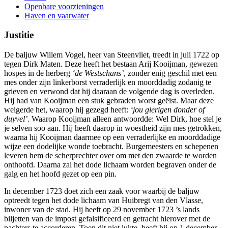
Openbare voorzieningen
Haven en vaarwater
Justitie
De baljuw Willem Vogel, heer van Steenvliet, treedt in juli 1722 op
tegen Dirk Maten. Deze heeft het bestaan Arij Kooijman, gewezen
hospes in de herberg
‘de Westschans’
, zonder enig geschil met een
mes onder zijn linkerborst verraderlijk en moorddadig zodanig te
grieven en verwond dat hij daaraan de volgende dag is overleden.
Hij had van Kooijman een stuk gebraden worst geëist. Maar deze
weigerde het, waarop hij gezegd heeft:
‘jou gierigen donder of
duyvel’.
Waarop Kooijman alleen antwoordde: Wel Dirk, hoe stel je
je selven soo aan. Hij heeft daarop in woestheid zijn mes getrokken,
waarna hij Kooijman daarmee op een verraderlijke en moorddadige
wijze een dodelijke wonde toebracht. Burgemeesters en schepenen
leveren hem de scherprechter over om met den zwaarde te worden
onthoofd. Daarna zal het dode lichaam worden begraven onder de
galg en het hoofd gezet op een pin.
In december 1723 doet zich een zaak voor waarbij de baljuw
optreedt tegen het dode lichaam van Huibregt van den Vlasse,
inwoner van de stad. Hij heeft op 29 november 1723 ’s lands
biljetten van de impost gefalsificeerd en getracht hierover met de
pachters te accorderen. Toen dit niet lukte, heeft hij op 1 december