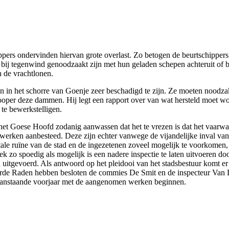
pers ondervinden hiervan grote overlast. Zo betogen de beurtschippers
bij tegenwind genoodzaakt zijn met hun geladen schepen achteruit of b
 de vrachtlonen.
en in het schorre van Goenje zeer beschadigd te zijn. Ze moeten nood
cooper deze dammen. Hij legt een rapport over van wat hersteld moet wo
te bewerkstelligen.
 het Goese Hoofd zodanig aanwassen dat het te vrezen is dat het vaarwa
ken aanbesteed. Deze zijn echter vanwege de vijandelijke inval van d
tale ruïne van de stad en de ingezetenen zoveel mogelijk te voorkomen, 
 zo spoedig als mogelijk is een nadere inspectie te laten uitvoeren d
n uitgevoerd. Als antwoord op het pleidooi van het stadsbestuur komt e
erde Raden hebben besloten de commies De Smit en de inspecteur Van 
t aanstaande voorjaar met de aangenomen werken beginnen.