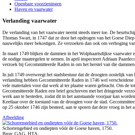
Openbare voorzieningen
Haven en vaarwater
Verlanding vaarwater
De verlanding van het vaarwater neemt steeds meer toe. De beurtschip
Thomas Swart, in 1747 dat ze door het opdrogen van het Goese Diep 
nauwelijks meer bekostigen. Ze verzoeken dan ook om verhoging van
In maart 1749 blijken de dammen in het Wolphaartsdijkse vaarwater 
de nodige maatregelen te nemen. In april inspecteert Adriaan Paarde
verzoek bij Gecommitteerde Raden in om het herstel van die dammen 
In juli 1749 overweegt het stadsbestuur dat de droogten oostelijk van
verlanding hebben Gecommitteerde Raden in 1746 wel verscheidene wer
vele materialen voor dat werk al ter plaatse waren gebracht. Om de to
Gecommitteerde Raden een brief geschreven met het dringende verzoek
werk aan te besteden, zodat dit in het aanstaande voorjaar kan worde
Keetlaar over de toestand van de droogten voor de stad. Gecommitte
op 25 oktober 1746 zijn besteed, aan te sporen dat deze vroeg in he
Afbeelding
Schorrengebied en ondiepten vóór de Goese haven, 1750.
Bron: GAG, HTA.