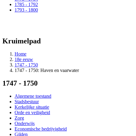
1785 - 1792
1793 - 1800
Kruimelpad
Home
18e eeuw
1747 - 1750
1747 - 1750: Haven en vaarwater
1747 - 1750
Algemene toestand
Stadsbestuur
Kerkelijke situatie
Orde en veiligheid
Zorg
Onderwijs
Economische bedrijvigheid
Gilden