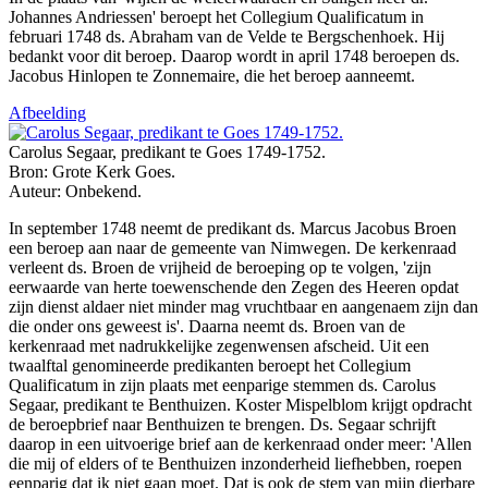
Johannes Andriessen' beroept het Collegium Qualificatum in
februari 1748 ds. Abraham van de Velde te Bergschenhoek. Hij
bedankt voor dit beroep. Daarop wordt in april 1748 beroepen ds.
Jacobus Hinlopen te Zonnemaire, die het beroep aanneemt.
Afbeelding
Carolus Segaar, predikant te Goes 1749-1752.
Bron: Grote Kerk Goes.
Auteur: Onbekend.
In september 1748 neemt de predikant ds. Marcus Jacobus Broen
een beroep aan naar de gemeente van Nimwegen. De kerkenraad
verleent ds. Broen de vrijheid de beroeping op te volgen, 'zijn
eerwaarde van herte toewenschende den Zegen des Heeren opdat
zijn dienst aldaer niet minder mag vruchtbaar en aangenaem zijn dan
die onder ons geweest is'. Daarna neemt ds. Broen van de
kerkenraad met nadrukkelijke zegenwensen afscheid. Uit een
twaalftal genomineerde predikanten beroept het Collegium
Qualificatum in zijn plaats met eenparige stemmen ds. Carolus
Segaar, predikant te Benthuizen. Koster Mispelblom krijgt opdracht
de beroepbrief naar Benthuizen te brengen. Ds. Segaar schrijft
daarop in een uitvoerige brief aan de kerkenraad onder meer: 'Allen
die mij of elders of te Benthuizen inzonderheid liefhebben, roepen
eenparig dat ik niet gaan moet. Dat is ook de stem van mijn dierbare