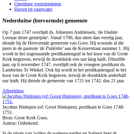
Openbare voorzieningen
Haven en vaarwater
Nederduitse (hervormde) gemeente
Op 7 juni 1747 overlijdt ds. Johannes Andriessen, 'de Oudste
Leeraar deser gemeijnte'. Vanaf 1706, dus meer dan veertig jaar,
diende hij de Hervormde gemeente van Goes. Hij woonde al die
jaren in de pastorie
'de Patiëntie'
aan de Keizerstraat nummer 1. Hij
wordt in het zogenaamde predikantengraf in het koor van de Grote
Kerk begraven, terwijl de doodsklok een uur lang luidt. Ditzelfde
jaar, op 6 november 1747, overlijdt ook de vroegere predikant ds.
Lambertus Te Winkel. Ook hij wordt in het predikantengraf in het
koor van de Grote Kerk begraven, terwijl de doodsklok anderhalf
uur luidt. Hij diende de gemeente van 1721 tot 1742, dus 21 jaar.
Afbeelding
Jacobus Hinlopen (of: Groot Hinlopen), predikant te Goes 1748-
1751.
Bron: Grote Kerk Goes.
Auteur: Onbekend.
In de plaats van 'wijlen de weleerwaarden en Saligen heer dr.