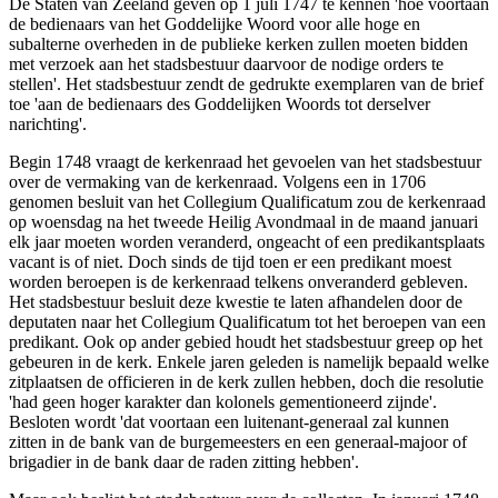
De Staten van Zeeland geven op 1 juli 1747 te kennen 'hoe voortaan
de bedienaars van het Goddelijke Woord voor alle hoge en
subalterne overheden in de publieke kerken zullen moeten bidden
met verzoek aan het stadsbestuur daarvoor de nodige orders te
stellen'. Het stadsbestuur zendt de gedrukte exemplaren van de brief
toe 'aan de bedienaars des Goddelijken Woords tot derselver
narichting'.
Begin 1748 vraagt de kerkenraad het gevoelen van het stadsbestuur
over de vermaking van de kerkenraad. Volgens een in 1706
genomen besluit van het Collegium Qualificatum zou de kerkenraad
op woensdag na het tweede Heilig Avondmaal in de maand januari
elk jaar moeten worden veranderd, ongeacht of een predikantsplaats
vacant is of niet. Doch sinds de tijd toen er een predikant moest
worden beroepen is de kerkenraad telkens onveranderd gebleven.
Het stadsbestuur besluit deze kwestie te laten afhandelen door de
deputaten naar het Collegium Qualificatum tot het beroepen van een
predikant. Ook op ander gebied houdt het stadsbestuur greep op het
gebeuren in de kerk. Enkele jaren geleden is namelijk bepaald welke
zitplaatsen de officieren in de kerk zullen hebben, doch die resolutie
'had geen hoger karakter dan kolonels gementioneerd zijnde'.
Besloten wordt 'dat voortaan een luitenant-generaal zal kunnen
zitten in de bank van de burgemeesters en een generaal-majoor of
brigadier in de bank daar de raden zitting hebben'.