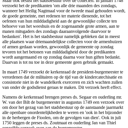
Maar ook beslist het stadsbestuur over de collecten. In januari 1748
verzoekt het de predikanten 'om alle drie maanden des zondags,
wanneer het Heilig Nagtmaal voor de tweede maal gehouden wordt,
de goede gemeinte, met redenen ter materie dienende, tot het
oefenen van hun milddadigheid aan de gewoonlijke collecte ten
behoeve van het weeshuis en de zogenaamde grote armen, aan te
manen mitsgaders des zondags daaraanvolgende daarvoor te
bedanken'. Het is het stadsbestuur namelijk gebleken dat in meest
alle plaatsen waar driemaandelijkse collecten voor de armenhuizen
of armen gedaan worden, gewoonlijk de gemeente op zondag
tevoren tot het betonen van milddadigheid door de predikanten
wordt aangemaand en op zondag daarna voor hun giften bedankt.
Daarvan is tot nu toe in deze gemeente geen gebruik gemaakt.
In maart 1749 verzoekt de kerkenraad de president-burgemeester te
verordenen dat de militairen op de tijd van de kindercatechisatie en
consistorie niet in de wandelkerk exerceren en zich wachten zullen
van onder de godsdienst geraas te maken. Dit verzoek heeft effect.
Namens de kerkenraad brengen preses ds. Segaar en ouderling mr.
W. van der Bilt de burgemeester in augustus 1749 een verzoek over
om door het gezag van het stadsbestuur op de aanstaande jaarmarkt
alle openbare onordentelijkheden te weren en 'ook in het bijzonder
in de herbergen de Fioolen, om de gevolgen van dien'. Ook in juli
1750 leggen de preses ds. Zoutmaat en ouderling Jan van Thiel
eenzelfde verzoek over aan de burgemeester.