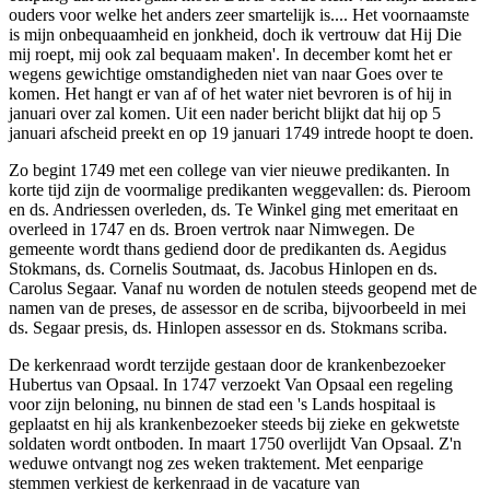
ouders voor welke het anders zeer smartelijk is.... Het voornaamste
is mijn onbequaamheid en jonkheid, doch ik vertrouw dat Hij Die
mij roept, mij ook zal bequaam maken'. In december komt het er
wegens gewichtige omstandigheden niet van naar Goes over te
komen. Het hangt er van af of het water niet bevroren is of hij in
januari over zal komen. Uit een nader bericht blijkt dat hij op 5
januari afscheid preekt en op 19 januari 1749 intrede hoopt te doen.
Zo begint 1749 met een college van vier nieuwe predikanten. In
korte tijd zijn de voormalige predikanten weggevallen: ds. Pieroom
en ds. Andriessen overleden, ds. Te Winkel ging met emeritaat en
overleed in 1747 en ds. Broen vertrok naar Nimwegen. De
gemeente wordt thans gediend door de predikanten ds. Aegidus
Stokmans, ds. Cornelis Soutmaat, ds. Jacobus Hinlopen en ds.
Carolus Segaar. Vanaf nu worden de notulen steeds geopend met de
namen van de preses, de assessor en de scriba, bijvoorbeeld in mei
ds. Segaar presis, ds. Hinlopen assessor en ds. Stokmans scriba.
De kerkenraad wordt terzijde gestaan door de krankenbezoeker
Hubertus van Opsaal. In 1747 verzoekt Van Opsaal een regeling
voor zijn beloning, nu binnen de stad een 's Lands hospitaal is
geplaatst en hij als krankenbezoeker steeds bij zieke en gekwetste
soldaten wordt ontboden. In maart 1750 overlijdt Van Opsaal. Z'n
weduwe ontvangt nog zes weken traktement. Met eenparige
stemmen verkiest de kerkenraad in de vacature van