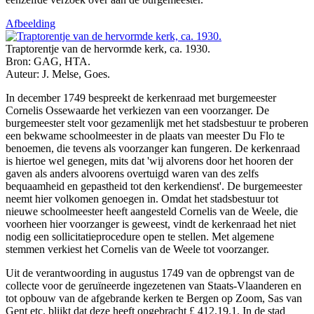
Afbeelding
Traptorentje van de hervormde kerk, ca. 1930.
Bron: GAG, HTA.
Auteur: J. Melse, Goes.
In december 1749 bespreekt de kerkenraad met burgemeester
Cornelis Ossewaarde het verkiezen van een voorzanger. De
burgemeester stelt voor gezamenlijk met het stadsbestuur te proberen
een bekwame schoolmeester in de plaats van meester Du Flo te
benoemen, die tevens als voorzanger kan fungeren. De kerkenraad
is hiertoe wel genegen, mits dat 'wij alvorens door het hooren der
gaven als anders alvoorens overtuigd waren van des zelfs
bequaamheid en gepastheid tot den kerkendienst'. De burgemeester
neemt hier volkomen genoegen in. Omdat het stadsbestuur tot
nieuwe schoolmeester heeft aangesteld Cornelis van de Weele, die
voorheen hier voorzanger is geweest, vindt de kerkenraad het niet
nodig een sollicitatieprocedure open te stellen. Met algemene
stemmen verkiest het Cornelis van de Weele tot voorzanger.
Uit de verantwoording in augustus 1749 van de opbrengst van de
collecte voor de geruïneerde ingezetenen van Staats-Vlaanderen en
tot opbouw van de afgebrande kerken te Bergen op Zoom, Sas van
Gent etc. blijkt dat deze heeft opgebracht £ 412.19.1. In de stad