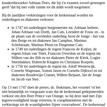
krankenbezoeker Adriaan Does, die bij z'n examen zoveel genoegen
geeft 'dat hij met volle ruimte tot dit ambt wordt toegelaten'.
Bij de jaarlijkse verkiezingen voor de kerkenraad worden tot
ouderlingen en diakenen verkoren:
in 1747 tot ouderlingen burgemeester mr. Adriaan Isebree,
Johan Adriaan van Dorth, Jan Cats, Leendert de Fouw en - in
de plaats van de overleden ouderling Joost de Jonge - Jan van
den Berge en tot diakenen Jan Camphus, Marinus
Schelstraate, Marinus Pleun en Dingeman Cats;
in 1749 tot ouderlingen de regent Francois de Keijser, de
regent Johan van Thiel, Francois Oversluis en de regent mr.
Willem van der Bilt en tot diakenen Pieter de Klerk, Logier
Steenbakker, Hubrecht Klugten en Christiaan Roepels;
in 1750 tot ouderlingen de regent mr. Adolf Westerwijk,
Cornelis Wagenaar, Antoni Jason en Cornelis Dijkwel en tot
diakenen Boudewijn Cramer, Willem Beijaart, Jan de Jonge
en Jacob van Stee.
Op 13 mei 1747 doet de preses, ds. Stokmans, het voorstel 'of het
niet betamelijk en voegzaam ware dat de kerkenraad gedeputeerden
verkoor om den Heer Prince van Orange, so hij deze stad met Zijn
tegenwoordigheid mogt vereeren, te complimenteren met de
verkiesinge tot de waardigheden Sijner voorvaderen'. De kerkenraad