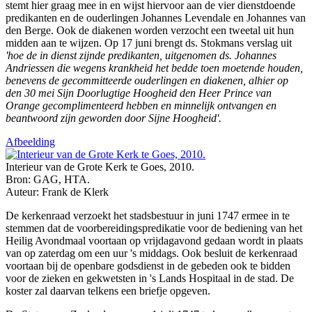
stemt hier graag mee in en wijst hiervoor aan de vier dienstdoende
predikanten en de ouderlingen Johannes Levendale en Johannes van
den Berge. Ook de diakenen worden verzocht een tweetal uit hun
midden aan te wijzen. Op 17 juni brengt ds. Stokmans verslag uit
'hoe de in dienst zijnde predikanten, uitgenomen ds. Johannes
Andriessen die wegens krankheid het bedde toen moetende houden,
benevens de gecommitteerde ouderlingen en diakenen, alhier op
den 30 mei Sijn Doorlugtige Hoogheid den Heer Prince van
Orange gecomplimenteerd hebben en minnelijk ontvangen en
beantwoord zijn geworden door Sijne Hoogheid'.
Afbeelding
Interieur van de Grote Kerk te Goes, 2010.
Bron: GAG, HTA.
Auteur: Frank de Klerk
De kerkenraad verzoekt het stadsbestuur in juni 1747 ermee in te
stemmen dat de voorbereidingspredikatie voor de bediening van het
Heilig Avondmaal voortaan op vrijdagavond gedaan wordt in plaats
van op zaterdag om een uur 's middags. Ook besluit de kerkenraad
voortaan bij de openbare godsdienst in de gebeden ook te bidden
voor de zieken en gekwetsten in 's Lands Hospitaal in de stad. De
koster zal daarvan telkens een briefje opgeven.