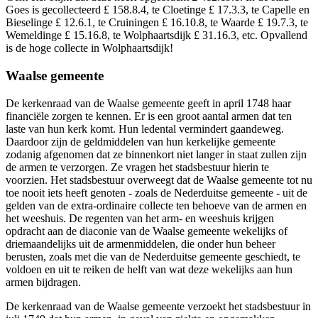
Goes is gecollecteerd £ 158.8.4, te Cloetinge £ 17.3.3, te Capelle en
Bieselinge £ 12.6.1, te Cruiningen £ 16.10.8, te Waarde £ 19.7.3, te
Wemeldinge £ 15.16.8, te Wolphaartsdijk £ 31.16.3, etc. Opvallend
is de hoge collecte in Wolphaartsdijk!
Waalse gemeente
De kerkenraad van de Waalse gemeente geeft in april 1748 haar
financiële zorgen te kennen. Er is een groot aantal armen dat ten
laste van hun kerk komt. Hun ledental vermindert gaandeweg.
Daardoor zijn de geldmiddelen van hun kerkelijke gemeente
zodanig afgenomen dat ze binnenkort niet langer in staat zullen zijn
de armen te verzorgen. Ze vragen het stadsbestuur hierin te
voorzien. Het stadsbestuur overweegt dat de Waalse gemeente tot nu
toe nooit iets heeft genoten - zoals de Nederduitse gemeente - uit de
gelden van de extra-ordinaire collecte ten behoeve van de armen en
het weeshuis. De regenten van het arm- en weeshuis krijgen
opdracht aan de diaconie van de Waalse gemeente wekelijks of
driemaandelijks uit de armenmiddelen, die onder hun beheer
berusten, zoals met die van de Nederduitse gemeente geschiedt, te
voldoen en uit te reiken de helft van wat deze wekelijks aan hun
armen bijdragen.
De kerkenraad van de Waalse gemeente verzoekt het stadsbestuur in