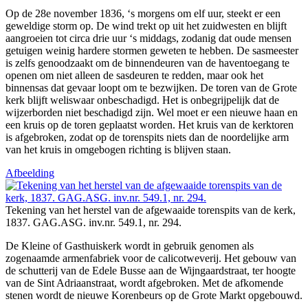
Op de 28e november 1836, ‘s morgens om elf uur, steekt er een
geweldige storm op. De wind trekt op uit het zuidwesten en blijft
aangroeien tot circa drie uur ‘s middags, zodanig dat oude mensen
getuigen weinig hardere stormen geweten te hebben. De sasmeester
is zelfs genoodzaakt om de binnendeuren van de haventoegang te
openen om niet alleen de sasdeuren te redden, maar ook het
binnensas dat gevaar loopt om te bezwijken. De toren van de Grote
kerk blijft weliswaar onbeschadigd. Het is onbegrijpelijk dat de
wijzerborden niet beschadigd zijn. Wel moet er een nieuwe haan en
een kruis op de toren geplaatst worden. Het kruis van de kerktoren
is afgebroken, zodat op de torenspits niets dan de noordelijke arm
van het kruis in omgebogen richting is blijven staan.
Afbeelding
Tekening van het herstel van de afgewaaide torenspits van de kerk,
1837. GAG.ASG. inv.nr. 549.1, nr. 294.
De Kleine of Gasthuiskerk wordt in gebruik genomen als
zogenaamde armenfabriek voor de calicotweverij. Het gebouw van
de schutterij van de Edele Busse aan de Wijngaardstraat, ter hoogte
van de Sint Adriaanstraat, wordt afgebroken. Met de afkomende
stenen wordt de nieuwe Korenbeurs op de Grote Markt opgebouwd.