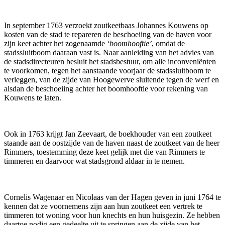
In september 1763 verzoekt zoutkeetbaas Johannes Kouwens op
kosten van de stad te repareren de beschoeiing van de haven voor
zijn keet achter het zogenaamde
‘boomhooftie’
, omdat de
stadssluitboom daaraan vast is. Naar aanleiding van het advies van
de stadsdirecteuren besluit het stadsbestuur, om alle inconveniënten
te voorkomen, tegen het aanstaande voorjaar de stadssluitboom te
verleggen, van de zijde van Hoogewerve sluitende tegen de werf en
alsdan de beschoeiing achter het boomhooftie voor rekening van
Kouwens te laten.
Ook in 1763 krijgt Jan Zeevaart, de boekhouder van een zoutkeet
staande aan de oostzijde van de haven naast de zoutkeet van de heer
Rimmers, toestemming deze keet gelijk met die van Rimmers te
timmeren en daarvoor wat stadsgrond aldaar in te nemen.
Cornelis Wagenaar en Nicolaas van der Hagen geven in juni 1764 te
kennen dat ze voornemens zijn aan hun zoutkeet een vertrek te
timmeren tot woning voor hun knechts en hun huisgezin. Ze hebben
daartoe nodig een gedeelte uit te springen aan de zijde van het