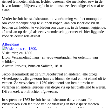
geheel te moeten afslaan. Echter, degenen die met kabeljauw in de
haven komen, blijven verplicht tenminste zes levendige vissen af te
slaan.
Verder besluit het stadsbestuur, tot voorkoming van het monopolie
om voor redelijke prijs te kunnen kopen, aan een ieder die vis in
beunen zal hebben te verbieden om deze vis, in de beunen leggende,
af te slaan op de tijd als een vreemde schipper met vis hier liggende
voor de eerste reis afslaat.
Afbeelding
Visleurder, ca. 1800.
Bron: Verzameling mans- en vrouwenstanden, ter oefening van
schilders.
Auteur: Perkois, Prins en Sallieth, 1818.
Jacob Heemskerk uit de Sint Jacobstraat en anderen, alle droge
visverkopers, zijn gewoon hun vis binnen de stad en het eiland uit te
venten. Ze verzoeken in 1760 uitsluitend aan hen dit recht te
verlenen en andere leurders van droge vis op het platteland te weren.
Dit verzoek wordt echter afgewezen.
In september 1763 besluit het stadsbestuur dat voortaan alle
visvrouwen zich ten tijde van de visafslag in het visperk moeten