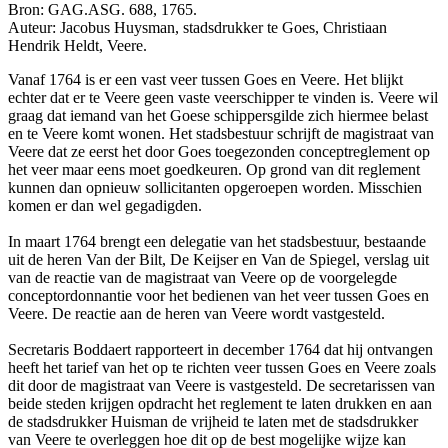
Bron: GAG.ASG. 688, 1765.
Auteur: Jacobus Huysman, stadsdrukker te Goes, Christiaan
Hendrik Heldt, Veere.
Vanaf 1764 is er een vast veer tussen Goes en Veere. Het blijkt
echter dat er te Veere geen vaste veerschipper te vinden is. Veere wil
graag dat iemand van het Goese schippersgilde zich hiermee belast
en te Veere komt wonen. Het stadsbestuur schrijft de magistraat van
Veere dat ze eerst het door Goes toegezonden conceptreglement op
het veer maar eens moet goedkeuren. Op grond van dit reglement
kunnen dan opnieuw sollicitanten opgeroepen worden. Misschien
komen er dan wel gegadigden.
In maart 1764 brengt een delegatie van het stadsbestuur, bestaande
uit de heren Van der Bilt, De Keijser en Van de Spiegel, verslag uit
van de reactie van de magistraat van Veere op de voorgelegde
conceptordonnantie voor het bedienen van het veer tussen Goes en
Veere. De reactie aan de heren van Veere wordt vastgesteld.
Secretaris Boddaert rapporteert in december 1764 dat hij ontvangen
heeft het tarief van het op te richten veer tussen Goes en Veere zoals
dit door de magistraat van Veere is vastgesteld. De secretarissen van
beide steden krijgen opdracht het reglement te laten drukken en aan
de stadsdrukker Huisman de vrijheid te laten met de stadsdrukker
van Veere te overleggen hoe dit op de best mogelijke wijze kan