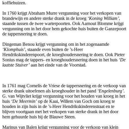
koffiehuizen.
In 1760 krijgt Abraham Murre vergunning voor het verkopen van
brandewijn en andere sterke drank in de kroeg
‘Koning William’
,
staande tussen de twee warterpoorten. Ook Aarnout Blomme krijgt
vergunning om in het door hem gekochte huis buiten de Ganzepoort
de tappersnering te doen.
Dingeman Benou krijgt vergunning om in het zogenaamde
‘Klomphuis’
, staande even buiten de ’s-Heer
Hendrikskinderenpoort, de kroeghoudersnering te doen. Ook Pieter
Sonius mag de tappers- en kroeghoudersnering doen in het huis
‘De
laatste Stuiver’
aan het einde van de Voorstad.
In 1761 mag Cornelis de Vriese de tappersnering en de verkoop van
sterke drank uitoefenen als kroeghouder in het pand
‘Engelenburg’
.
G. van Wijtvliet krijgt vergunning voor het houden van kroeg in het
huis
‘De Meermin’
op de Kaai, Willem van Goch om kroeg te
houden in zijn huis in de ’s-Heer Hendrikskinderenstraat en te
blijven voortgaan met het verkopen van sterke drank in het door
hem gehuurde huis bij de Blauwe Steen.
Marinus van Balen krijgt vergunning voor de verkoop van klein