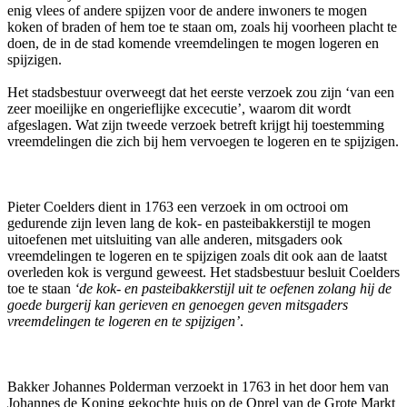
enig vlees of andere spijzen voor de andere inwoners te mogen
koken of braden of hem toe te staan om, zoals hij voorheen placht te
doen, de in de stad komende vreemdelingen te mogen logeren en
spijzigen.
Het stadsbestuur overweegt dat het eerste verzoek zou zijn ‘van een
zeer moeilijke en ongerieflijke excecutie’, waarom dit wordt
afgeslagen. Wat zijn tweede verzoek betreft krijgt hij toestemming
vreemdelingen die zich bij hem vervoegen te logeren en te spijzigen.
Pieter Coelders dient in 1763 een verzoek in om octrooi om
gedurende zijn leven lang de kok- en pasteibakkerstijl te mogen
uitoefenen met uitsluiting van alle anderen, mitsgaders ook
vreemdelingen te logeren en te spijzigen zoals dit ook aan de laatst
overleden kok is vergund geweest. Het stadsbestuur besluit Coelders
toe te staan
‘de kok- en pasteibakkerstijl uit te oefenen zolang hij de
goede burgerij kan gerieven en genoegen geven mitsgaders
vreemdelingen te logeren en te spijzigen’
.
Bakker Johannes Polderman verzoekt in 1763 in het door hem van
Johannes de Koning gekochte huis op de Oprel van de Grote Markt