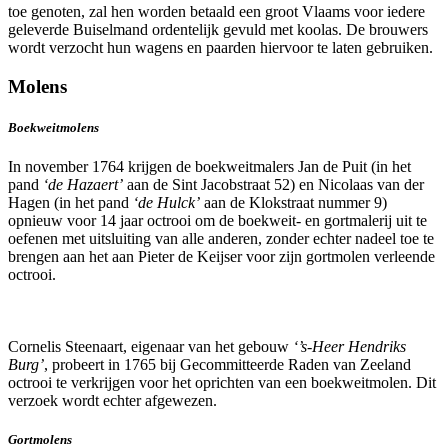
toe genoten, zal hen worden betaald een groot Vlaams voor iedere
geleverde Buiselmand ordentelijk gevuld met koolas. De brouwers
wordt verzocht hun wagens en paarden hiervoor te laten gebruiken.
Molens
Boekweitmolens
In november 1764 krijgen de boekweitmalers Jan de Puit (in het
pand
‘de Hazaert’
aan de Sint Jacobstraat 52) en Nicolaas van der
Hagen (in het pand
‘de Hulck’
aan de Klokstraat nummer 9)
opnieuw voor 14 jaar octrooi om de boekweit- en gortmalerij uit te
oefenen met uitsluiting van alle anderen, zonder echter nadeel toe te
brengen aan het aan Pieter de Keijser voor zijn gortmolen verleende
octrooi.
Cornelis Steenaart, eigenaar van het gebouw
‘’s-Heer Hendriks
Burg’
, probeert in 1765 bij Gecommitteerde Raden van Zeeland
octrooi te verkrijgen voor het oprichten van een boekweitmolen. Dit
verzoek wordt echter afgewezen.
Gortmolens