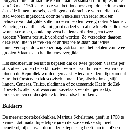
burgers binnen de stad, te kennen dat het stadsbestuur bij resolutie
van 23 mei 1760 ten gunste van het linnenwevergilde heeft besloten,
dat ‘alle linnen, boesels, teerlingen en dergelijke waren, die in de
stad worden ingekocht, door de winkeliers van ieder stuk ten
behoeve van dat gilde zullen moeten betalen twee grooten Vlaams’.
Ze betogen dat dit strekt tot groot nadeel van alle winkeliers die deze
waren verkopen, omdat op verscheidene artikelen geen twee
grooten Vlaams per stuk verdiend worden. Ze verzoeken daarom
deze resolutie in te trekken of anders toe te staan dat iedere
linnenverkopende winkelier mag volstaan met het betalen van twee
grooten Vlaams aan het linnenwevergilde.
Het stadsbestuur besluit te bepalen dat de twee grooten Vlaams per
stuk alleen zullen betaald moeten worden van linnen en waren die
binnen de Republiek worden gemaakt. Hiervan zullen uitgezonderd
zijn: ‘het Oosters en Moscovisch linnen, Egyptisch dimiet, stijf
linnen, Canesas, Triljes, platlinnen of zogenaamde Kat in de Zak,
Boesels (wollen stof waarvan boezelaars worden gemaakt),
broekstriepen en diergelijke buitenlandse fabrijken’.
Bakkers
De meester zoetekoekbakker, Marinus Schelstrate, geeft in 1760 te
kennen dat, nadat hij ettelijke jaren de koekebakkerstijl heeft
beoefend, hij daarvan door allerlei tegenslag heeft moeten afzien.