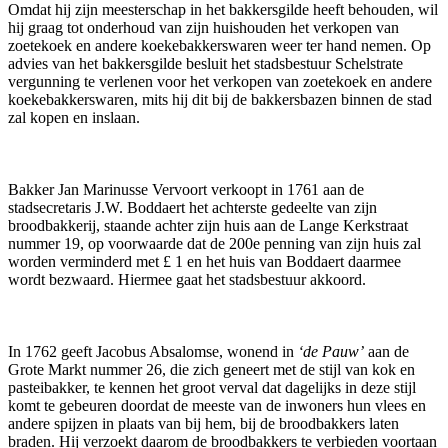
Omdat hij zijn meesterschap in het bakkersgilde heeft behouden, wil
hij graag tot onderhoud van zijn huishouden het verkopen van
zoetekoek en andere koekebakkerswaren weer ter hand nemen. Op
advies van het bakkersgilde besluit het stadsbestuur Schelstrate
vergunning te verlenen voor het verkopen van zoetekoek en andere
koekebakkerswaren, mits hij dit bij de bakkersbazen binnen de stad
zal kopen en inslaan.
Bakker Jan Marinusse Vervoort verkoopt in 1761 aan de
stadsecretaris J.W. Boddaert het achterste gedeelte van zijn
broodbakkerij, staande achter zijn huis aan de Lange Kerkstraat
nummer 19, op voorwaarde dat de 200e penning van zijn huis zal
worden verminderd met £ 1 en het huis van Boddaert daarmee
wordt bezwaard. Hiermee gaat het stadsbestuur akkoord.
In 1762 geeft Jacobus Absalomse, wonend in
‘de Pauw’
aan de
Grote Markt nummer 26, die zich geneert met de stijl van kok en
pasteibakker, te kennen het groot verval dat dagelijks in deze stijl
komt te gebeuren doordat de meeste van de inwoners hun vlees en
andere spijzen in plaats van bij hem, bij de broodbakkers laten
braden. Hij verzoekt daarom de broodbakkers te verbieden voortaan