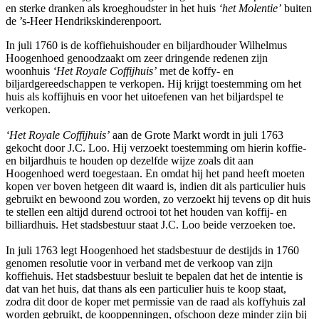
en sterke dranken als kroeghoudster in het huis
‘het Molentie’
buiten
de ’s-Heer Hendrikskinderenpoort.
In juli 1760 is de koffiehuishouder en biljardhouder Wilhelmus
Hoogenhoed genoodzaakt om zeer dringende redenen zijn
woonhuis
‘Het Royale Coffijhuis’
met de koffy- en
biljardgereedschappen te verkopen. Hij krijgt toestemming om het
huis als koffijhuis en voor het uitoefenen van het biljardspel te
verkopen.
‘Het Royale Coffijhuis’
aan de Grote Markt wordt in juli 1763
gekocht door J.C. Loo. Hij verzoekt toestemming om hierin koffie-
en biljardhuis te houden op dezelfde wijze zoals dit aan
Hoogenhoed werd toegestaan. En omdat hij het pand heeft moeten
kopen ver boven hetgeen dit waard is, indien dit als particulier huis
gebruikt en bewoond zou worden, zo verzoekt hij tevens op dit huis
te stellen een altijd durend octrooi tot het houden van koffij- en
billiardhuis. Het stadsbestuur staat J.C. Loo beide verzoeken toe.
In juli 1763 legt Hoogenhoed het stadsbestuur de destijds in 1760
genomen resolutie voor in verband met de verkoop van zijn
koffiehuis. Het stadsbestuur besluit te bepalen dat het de intentie is
dat van het huis, dat thans als een particulier huis te koop staat,
zodra dit door de koper met permissie van de raad als koffyhuis zal
worden gebruikt, de kooppenningen, ofschoon deze minder zijn bij