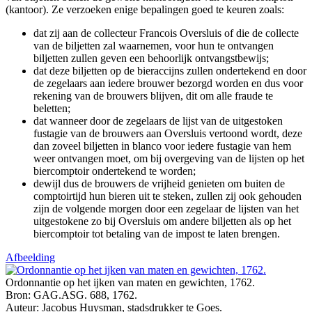
(kantoor). Ze verzoeken enige bepalingen goed te keuren zoals:
dat zij aan de collecteur Francois Oversluis of die de collecte
van de biljetten zal waarnemen, voor hun te ontvangen
biljetten zullen geven een behoorlijk ontvangstbewijs;
dat deze biljetten op de bieraccijns zullen ondertekend en door
de zegelaars aan iedere brouwer bezorgd worden en dus voor
rekening van de brouwers blijven, dit om alle fraude te
beletten;
dat wanneer door de zegelaars de lijst van de uitgestoken
fustagie van de brouwers aan Oversluis vertoond wordt, deze
dan zoveel biljetten in blanco voor iedere fustagie van hem
weer ontvangen moet, om bij overgeving van de lijsten op het
biercomptoir ondertekend te worden;
dewijl dus de brouwers de vrijheid genieten om buiten de
comptoirtijd hun bieren uit te steken, zullen zij ook gehouden
zijn de volgende morgen door een zegelaar de lijsten van het
uitgestokene zo bij Oversluis om andere biljetten als op het
biercomptoir tot betaling van de impost te laten brengen.
Afbeelding
Ordonnantie op het ijken van maten en gewichten, 1762.
Bron: GAG.ASG. 688, 1762.
Auteur: Jacobus Huysman, stadsdrukker te Goes.