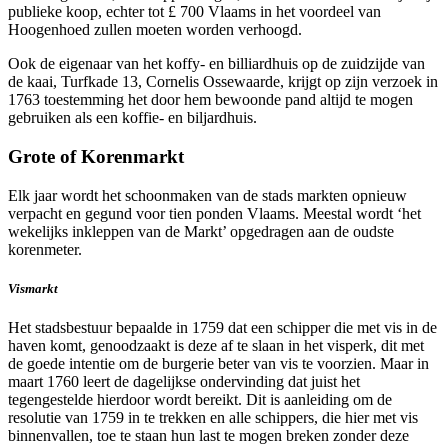
publieke koop, echter tot £ 700 Vlaams in het voordeel van
Hoogenhoed zullen moeten worden verhoogd.
Ook de eigenaar van het koffy- en billiardhuis op de zuidzijde van
de kaai, Turfkade 13, Cornelis Ossewaarde, krijgt op zijn verzoek in
1763 toestemming het door hem bewoonde pand altijd te mogen
gebruiken als een koffie- en biljardhuis.
Grote of Korenmarkt
Elk jaar wordt het schoonmaken van de stads markten opnieuw
verpacht en gegund voor tien ponden Vlaams. Meestal wordt ‘het
wekelijks inkleppen van de Markt’ opgedragen aan de oudste
korenmeter.
Vismarkt
Het stadsbestuur bepaalde in 1759 dat een schipper die met vis in de
haven komt, genoodzaakt is deze af te slaan in het visperk, dit met
de goede intentie om de burgerie beter van vis te voorzien. Maar in
maart 1760 leert de dagelijkse ondervinding dat juist het
tegengestelde hierdoor wordt bereikt. Dit is aanleiding om de
resolutie van 1759 in te trekken en alle schippers, die hier met vis
binnenvallen, toe te staan hun last te mogen breken zonder deze