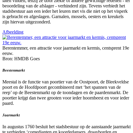
laten vinden, tenzij ze door ziekte of andere gewichtige redenen - ter
beoordeling van de afslager - verhinderd zijn. Tevens verbiedt het
stadsbestuur aan een ieder het leuren met vis die niet op het visperk
is gebracht en afgeslagen. Garnalen, mossels, oesters en kreukels
zijn hiervan uitgezonderd.
Afbeelding
Berentemmer, een attractie voor jaarmarkt en kermis, centsprent 19e
eeuw.
Bron: HMDB Goes
Beestenmarkt
Meestal is de functie van poortier van de Oostpoort, de Bleekveldse
poort en de Hoofdpoort gecombineerd met ‘het spannen van de
reep’ op de Beestenmarkt op de toondagen en de paardenmarkt. De
poortier krijgt dan twee grooten voor ieder hoornbeest en voor ieder
paard.
Jaarmarkt
In augustus 1760 besluit het stadsbestuur op de aanstaande jaarmarkt
te verbieden ‘comedianten en koordedansers, draayborden en