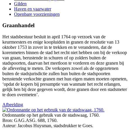
Gilden
Haven en vaarwater
Openbare voorzieningen
Graanhandel
Het stadsbestuur besluit in april 1764 op verzoek van de
keurmeesters en enige koopluiden in granen de resolutie van 13
oktober 1753 in zover in te trekken en te veranderen, dat de
korenmeters binnen de stad het recht niet hebben om bij de verkoop
van graan, berustende in schuren of op zolders buiten de
stadspoorten, daarvan het meetloon te vorderen en deze granen bij
de aflevering te meten. De verkopers zowel als de opgezetenen
buiten de stadsjurisdictie zullen hun buiten de stadspoorten
berustende verkochte granen met hun eigen maten moeten opmeten,
‘opdat de kopers bij presumptie van wanmate het recht erlangen,
gelijk hen bij deze gegeven wordt, deze granen door een stadsmeter
te doen overmeten’.
Afbeelding
Ordonnantie op het gebruik van de stadswaag, 1760.
Bron: GAG.ASG. 688, 1760.
Auteur: Jacobus Huysman, stadsdrukker te Goes.