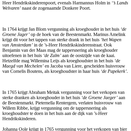
Heer Hendrikskinderenpoort, evenals Harmannus Holm in
‘’s Lands
Welvaren’
naast de zogenaamde Donkere Poort.
In 1764 krijgt Jan Blom vergunning als kroeghouder in het huis
‘de
Groene Jager’
op de hoek van de Beestenmarkt. Marinus Amelink
krijgt dit voor het tappen van sterke drank in het huis
‘het Wapen
van Amsterdam’
in de ’s-Heer Hendrikskinderenstraat. Ook
Benjamin van der Maas mag de tappersnering als kroeghouder
uitoefenen in het huis
‘de Zalm’
aan de oostzijde van de kaai.
Hetzelfde mag Willemina Leijs als kroeghoudster in het huis
‘de
Maegd van Mechelen’
en Jacoba van Liere, gescheiden huisvrouw
van Cornelis Boutens, als kroeghoudster in haar huis
‘de Papekerk’
.
In 1765 krijgt Abraham Meitak vergunning voor het verkopen van
sterke dranken als kroeghouder in het huis
‘de Groene Jaeger’
aan
de Beestenmarkt. Pieternella Rentergem, verlaten huisvrouw van
Willem Ribbe, krijgt vergunning om de tappersnering als
kroeghoudster te doen in het huis aan de dijk van ’s-Heer
Hendrikskinderen.
Johanna Oole krijgt in 1765 vergunning voor het verkopen van bier