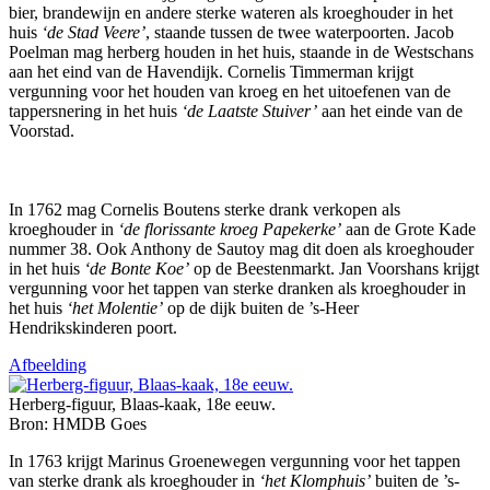
bier, brandewijn en andere sterke wateren als kroeghouder in het
huis
‘de Stad Veere’
, staande tussen de twee waterpoorten. Jacob
Poelman mag herberg houden in het huis, staande in de Westschans
aan het eind van de Havendijk. Cornelis Timmerman krijgt
vergunning voor het houden van kroeg en het uitoefenen van de
tappersnering in het huis
‘de Laatste Stuiver’
aan het einde van de
Voorstad.
In 1762 mag Cornelis Boutens sterke drank verkopen als
kroeghouder in
‘de florissante kroeg Papekerke’
aan de Grote Kade
nummer 38. Ook Anthony de Sautoy mag dit doen als kroeghouder
in het huis
‘de Bonte Koe’
op de Beestenmarkt. Jan Voorshans krijgt
vergunning voor het tappen van sterke dranken als kroeghouder in
het huis
‘het Molentie’
op de dijk buiten de ’s-Heer
Hendrikskinderen poort.
Afbeelding
Herberg-figuur, Blaas-kaak, 18e eeuw.
Bron: HMDB Goes
In 1763 krijgt Marinus Groenewegen vergunning voor het tappen
van sterke drank als kroeghouder in
‘het Klomphuis’
buiten de ’s-