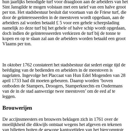
hun jaarlijks benodigde turf voor draagloon aan de arbeiders van het
Sint Jansgilde te mogen volstaan met een tarief van een halve groot
per ton. Het stadsbestuur besluit dat voortaan van de Friese turf, die
door de geïnteresseerden in de meestoven wordt opgedaan, aan de
arbeiders zal worden betaald £ 5 voor een gehele scheepslading
namelijk zo deze turf bij het gehele of halve schip wordt opgedaan,
doch indien de geïnteresseerden verkiezen de turf bij de tonne te
kopen en op te slaan zal aan de arbeiders worden betaald een groot
Vlaams per ton.
In oktober 1762 constateert het stadsbestuur dat sedert enige tijd de
beëdiging van de bedienden en arbeiders in de meestoven is
nagelaten. Ingevolge het Placcaat van Hun Edel Mogenden van 28
april 1733 had dit moeten gebeuren. Daarop worden ‘boven
ontboden de Stampers, Droogers, Stamperknechts en Ondermans
van de in de stad aanwezige twee meestoven’ om de eed af te
leggen.
Brouwerijen
De accijnsmeesters en brouwers beklagen zich in 1761 over de
moeilijkheid die dikwijls ontstaat wegens het afgeven en tekenen
van biljetten buiten de gewone kantoortijden van het biercomptoir