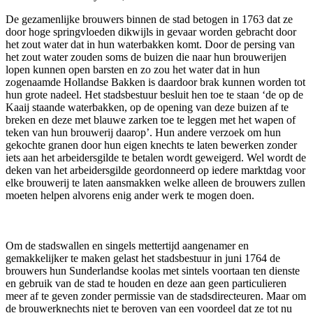
De gezamenlijke brouwers binnen de stad betogen in 1763 dat ze
door hoge springvloeden dikwijls in gevaar worden gebracht door
het zout water dat in hun waterbakken komt. Door de persing van
het zout water zouden soms de buizen die naar hun brouwerijen
lopen kunnen open barsten en zo zou het water dat in hun
zogenaamde Hollandse Bakken is daardoor brak kunnen worden tot
hun grote nadeel. Het stadsbestuur besluit hen toe te staan ‘de op de
Kaaij staande waterbakken, op de opening van deze buizen af te
breken en deze met blauwe zarken toe te leggen met het wapen of
teken van hun brouwerij daarop’. Hun andere verzoek om hun
gekochte granen door hun eigen knechts te laten bewerken zonder
iets aan het arbeidersgilde te betalen wordt geweigerd. Wel wordt de
deken van het arbeidersgilde geordonneerd op iedere marktdag voor
elke brouwerij te laten aansmakken welke alleen de brouwers zullen
moeten helpen alvorens enig ander werk te mogen doen.
Om de stadswallen en singels mettertijd aangenamer en
gemakkelijker te maken gelast het stadsbestuur in juni 1764 de
brouwers hun Sunderlandse koolas met sintels voortaan ten dienste
en gebruik van de stad te houden en deze aan geen particulieren
meer af te geven zonder permissie van de stadsdirecteuren. Maar om
de brouwerknechts niet te beroven van een voordeel dat ze tot nu