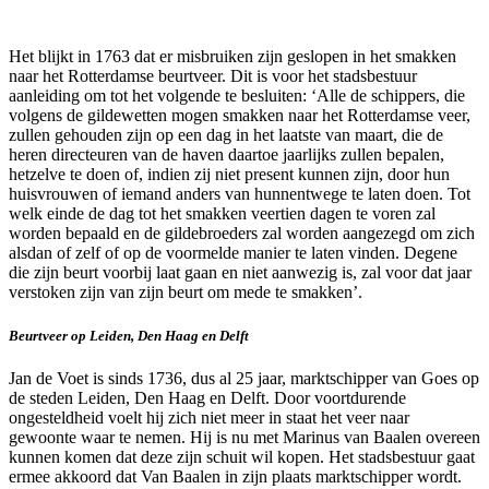
Het blijkt in 1763 dat er misbruiken zijn geslopen in het smakken
naar het Rotterdamse beurtveer. Dit is voor het stadsbestuur
aanleiding om tot het volgende te besluiten: ‘Alle de schippers, die
volgens de gildewetten mogen smakken naar het Rotterdamse veer,
zullen gehouden zijn op een dag in het laatste van maart, die de
heren directeuren van de haven daartoe jaarlijks zullen bepalen,
hetzelve te doen of, indien zij niet present kunnen zijn, door hun
huisvrouwen of iemand anders van hunnentwege te laten doen. Tot
welk einde de dag tot het smakken veertien dagen te voren zal
worden bepaald en de gildebroeders zal worden aangezegd om zich
alsdan of zelf of op de voormelde manier te laten vinden. Degene
die zijn beurt voorbij laat gaan en niet aanwezig is, zal voor dat jaar
verstoken zijn van zijn beurt om mede te smakken’.
Beurtveer op Leiden, Den Haag en Delft
Jan de Voet is sinds 1736, dus al 25 jaar, marktschipper van Goes op
de steden Leiden, Den Haag en Delft. Door voortdurende
ongesteldheid voelt hij zich niet meer in staat het veer naar
gewoonte waar te nemen. Hij is nu met Marinus van Baalen overeen
kunnen komen dat deze zijn schuit wil kopen. Het stadsbestuur gaat
ermee akkoord dat Van Baalen in zijn plaats marktschipper wordt.