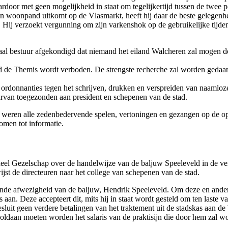
ardoor met geen mogelijkheid in staat om tegelijkertijd tussen de twee p
n woonpand uitkomt op de Vlasmarkt, heeft hij daar de beste gelegenhe
. Hij verzoekt vergunning om zijn varkenshok op de gebruikelijke tijden 
aal bestuur afgekondigd dat niemand het eiland Walcheren zal mogen do
ad de Themis wordt verboden. De strengste recherche zal worden gedaan
n ordonnanties tegen het schrijven, drukken en verspreiden van naamloz
aarvan toegezonden aan president en schepenen van de stad.
e weren alle zedenbedervende spelen, vertoningen en gezangen op de o
omen tot informatie.
neel Gezelschap over de handelwijze van de baljuw Speeleveld in de v
jst de directeuren naar het college van schepenen van de stad.
ende afwezigheid van de baljuw, Hendrik Speeleveld. Om deze en ander
aan. Deze accepteert dit, mits hij in staat wordt gesteld om ten laste 
uit geen verdere betalingen van het traktement uit de stadskas aan de 
oldaan moeten worden het salaris van de praktisijn die door hem zal w