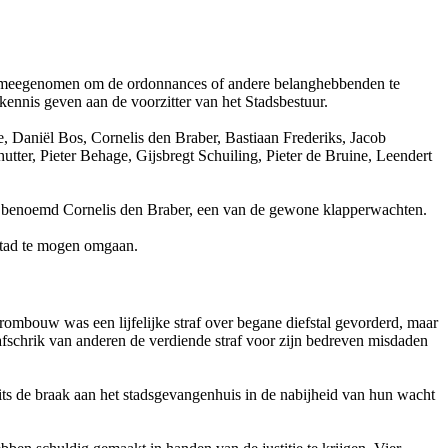
rden meegenomen om de ordonnances of andere belanghebbenden te
 kennis geven aan de voorzitter van het Stadsbestuur.
, Daniël Bos, Cornelis den Braber, Bastiaan Frederiks, Jacob
utter, Pieter Behage, Gijsbregt Schuiling, Pieter de Bruine, Leendert
rdt benoemd Cornelis den Braber, een van de gewone klapperwachten.
 stad te mogen omgaan.
ombouw was een lijfelijke straf over begane diefstal gevorderd, maar
afschrik van anderen de verdiende straf voor zijn bedreven misdaden
ts de braak aan het stadsgevangenhuis in de nabijheid van hun wacht