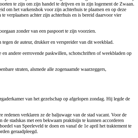
oorten te zijn om zijn handel te drijven en in zijn logement de Zwaan.
id om het varkenshok voor zijn achterhuis te plaatsen en op deze
te verplaatsen achter zijn achterhuis en is bereid daarvoor vier
orgaan zonder van een paspoort te zijn voorzien.
 tegen de auteur, drukker en verspreider van dit weekblad.
e en andere eerrovende paskwillen, schotschriften of weekbladen op
penbare straten, alsmede alle zogenaamde waarzeggers,
ergaderkamer van het gezelschap op afgelopen zondag. Hij legde de
e redenen verklaren ze de baljuwage van de stad vacant. Voor de
van de stadskas met een bekwaam praktisijn te kunnen accorderen
boedel van Speeleveld te doen en vanaf de 1e april het traktement te
orden geraadpleegd.