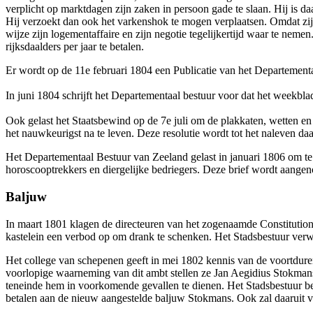
verplicht op marktdagen zijn zaken in persoon gade te slaan. Hij is da
Hij verzoekt dan ook het varkenshok te mogen verplaatsen. Omdat zij
wijze zijn logementaffaire en zijn negotie tegelijkertijd waar te nemen
rijksdaalders per jaar te betalen.
Er wordt op de 11e februari 1804 een Publicatie van het Departement
In juni 1804 schrijft het Departementaal bestuur voor dat het weekbl
Ook gelast het Staatsbewind op de 7e juli om de plakkaten, wetten e
het nauwkeurigst na te leven. Deze resolutie wordt tot het naleven d
Het Departementaal Bestuur van Zeeland gelast in januari 1806 om t
horoscooptrekkers en diergelijke bedriegers. Deze brief wordt aangen
Baljuw
In maart 1801 klagen de directeuren van het zogenaamde Constitutio
kastelein een verbod op om drank te schenken. Het Stadsbestuur verwi
Het college van schepenen geeft in mei 1802 kennis van de voortdur
voorlopige waarneming van dit ambt stellen ze Jan Aegidius Stokmans 
teneinde hem in voorkomende gevallen te dienen. Het Stadsbestuur besl
betalen aan de nieuw aangestelde baljuw Stokmans. Ook zal daaruit v