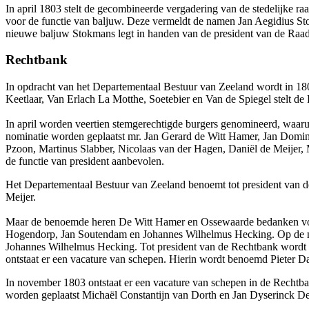
In april 1803 stelt de gecombineerde vergadering van de stedelijke r
voor de functie van baljuw. Deze vermeldt de namen Jan Aegidius 
nieuwe baljuw Stokmans legt in handen van de president van de Raad
Rechtbank
In opdracht van het Departementaal Bestuur van Zeeland wordt in 18
Keetlaar, Van Erlach La Motthe, Soetebier en Van de Spiegel stelt d
In april worden veertien stemgerechtigde burgers genomineerd, waar
nominatie worden geplaatst mr. Jan Gerard de Witt Hamer, Jan Domin
Pzoon, Martinus Slabber, Nicolaas van der Hagen, Daniël de Meijer,
de functie van president aanbevolen.
Het Departementaal Bestuur van Zeeland benoemt tot president van d
Meijer.
Maar de benoemde heren De Witt Hamer en Ossewaarde bedanken voor
Hogendorp, Jan Soutendam en Johannes Wilhelmus Hecking. Op de nom
Johannes Wilhelmus Hecking. Tot president van de Rechtbank wordt i
ontstaat er een vacature van schepen. Hierin wordt benoemd Pieter
In november 1803 ontstaat er een vacature van schepen in de Rechtba
worden geplaatst Michaël Constantijn van Dorth en Jan Dyserinck D