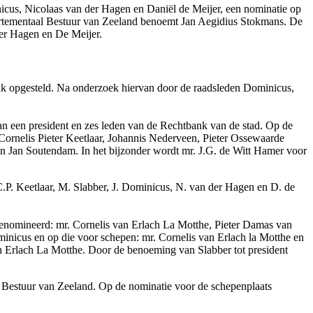
nicus, Nicolaas van der Hagen en Daniël de Meijer, een nominatie op
rtementaal Bestuur van Zeeland benoemt Jan Aegidius Stokmans. De
der Hagen en De Meijer.
nk opgesteld. Na onderzoek hiervan door de raadsleden Dominicus,
n een president en zes leden van de Rechtbank van de stad. Op de
ornelis Pieter Keetlaar, Johannis Nederveen, Pieter Ossewaarde
n Jan Soutendam. In het bijzonder wordt mr. J.G. de Witt Hamer voor
.P. Keetlaar, M. Slabber, J. Dominicus, N. van der Hagen en D. de
nomineerd: mr. Cornelis van Erlach La Motthe, Pieter Damas van
nicus en op die voor schepen: mr. Cornelis van Erlach la Motthe en
 Erlach La Motthe. Door de benoeming van Slabber tot president
al Bestuur van Zeeland. Op de nominatie voor de schepenplaats