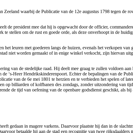
n Zeeland waarbij de Publicatie van de 12e augustus 1798 tegen de r
eelt de president mee dat hij is opgewacht door de officier, commandere
k te stellen om de rust en goede orde, als deze onverhoopt in de huidig
ieden het leuren met goederen langs de huizen, evenals het verkopen va
tad niet worden gemaakt of in enige winkel verkocht, zijn hiervan uitg
ng van de stedelijke raad. Hij deelt mee graag te zullen voldoen aan h
n de ‘s-Heer Hendrikskinderenpoort. Echter de bepalingen van de Publi
licatie van de 6e mei 1801 te herzien en te verbieden het spelen of lat
len op billiarden of kolfbanen des zondags, zonder uitzondering van tij
ende de tijd van oefening van de openbare godsdienst geschikt, als bij
heeft gedaan in magere varkens. Daarvoor plaatste hij dan in de slachtm
arvoor betaalde hij aan de stad een recognitie van twee rijksdaalders 