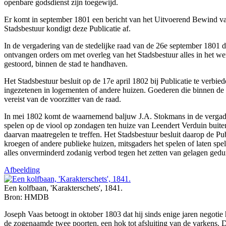
openbare godsdienst zijn toegewijd.
Er komt in september 1801 een bericht van het Uitvoerend Bewind va
Stadsbestuur kondigt deze Publicatie af.
In de vergadering van de stedelijke raad van de 26e september 1801 d
ontvangen orders om met overleg van het Stadsbestuur alles in het wer
gestoord, binnen de stad te handhaven.
Het Stadsbestuur besluit op de 17e april 1802 bij Publicatie te verb
ingezetenen in logementen of andere huizen. Goederen die binnen de s
vereist van de voorzitter van de raad.
In mei 1802 komt de waarnemend baljuw J.A. Stokmans in de vergaderi
spelen op de viool op zondagen ten huize van Leendert Verduin buite
daarvan maatregelen te treffen. Het Stadsbestuur besluit daarop de Pub
kroegen of andere publieke huizen, mitsgaders het spelen of laten spe
alles onverminderd zodanig verbod tegen het zetten van gelagen gedur
Afbeelding
Een kolfbaan, 'Karakterschets', 1841.
Bron: HMDB
Joseph Vaas betoogt in oktober 1803 dat hij sinds enige jaren negotie 
de zogenaamde twee poorten, een hok tot afsluiting van de varkens. Da