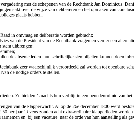
vergadering met de schepenen van de Rechtbank Jan Dominicus, Danië
jn gemaakt over de wijze van delibereren en het opmaken van conclus
olleges plaats hebben.
e Raad in omvraag en deliberatie worden gebracht;
dvies van de President van de Rechtbank vragen en verder een alternat
én stem uitbrengen;
stemmen;
ullen de absente leden hun schriftelijke stembiljetten kunnen doen inb
 Rechtbank zeer waarschijnlijk veroordeeld zal worden tot openbare sch
van de nodige orders te stellen.
eden. Ze hielden ’s nachts hun verblijf in een benedenruimte van het 
brengen van de klapperwacht. Al op de 26e december 1800 werd besloten
 50 per jaar. Tevens zouden acht extra-ordinaire klapperlieden worden a
waarnemen en, bij een vacature, naar de orde van hun aanstelling als ge