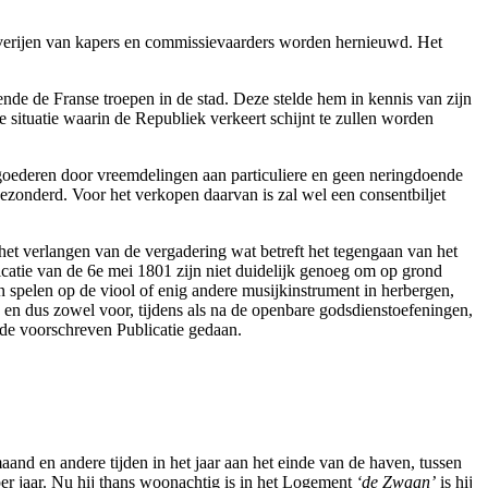
overijen van kapers en commissievaarders worden hernieuwd. Het
nde de Franse troepen in de stad. Deze stelde hem in kennis van zijn
e situatie waarin de Republiek verkeert schijnt te zullen worden
n goederen door vreemdelingen aan particuliere en geen neringdoende
ezonderd. Voor het verkopen daarvan is zal wel een consentbiljet
et verlangen van de vergadering wat betreft het tegengaan van het
catie van de 6e mei 1801 zijn niet duidelijk genoeg om op grond
en spelen op de viool of enig andere musijkinstrument in herbergen,
d en dus zowel voor, tijdens als na de openbare godsdienstoefeningen,
 de voorschreven Publicatie gedaan.
aand en andere tijden in het jaar aan het einde van de haven, tussen
per jaar. Nu hij thans woonachtig is in het Logement
‘de Zwaan’
is hij