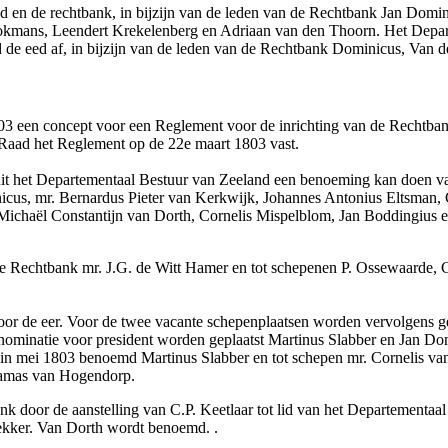
aad en de rechtbank, in bijzijn van de leden van de Rechtbank Jan Domi
Stokmans, Leendert Krekelenberg en Adriaan van den Thoorn. Het Depa
 de eed af, in bijzijn van de leden van de Rechtbank Dominicus, Van 
03 een concept voor een Reglement voor de inrichting van de Rechtba
e Raad het Reglement op de 22e maart 1803 vast.
uit het Departementaal Bestuur van Zeeland een benoeming kan doen va
icus, mr. Bernardus Pieter van Kerkwijk, Johannes Antonius Eltsman, C
 Michaël Constantijn van Dorth, Cornelis Mispelblom, Jan Boddingius e
e Rechtbank mr. J.G. de Witt Hamer en tot schepenen P. Ossewaarde, C
 de eer. Voor de twee vacante schepenplaatsen worden vervolgens ge
inatie voor president worden geplaatst Martinus Slabber en Jan Domi
n mei 1803 benoemd Martinus Slabber en tot schepen mr. Cornelis van
 Damas van Hogendorp.
nk door de aanstelling van C.P. Keetlaar tot lid van het Departementa
ekker. Van Dorth wordt benoemd. .