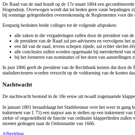
De Raad van de stad houdt op de 17e maart 1804 een gecombineerde 
Hogendorp. Overwogen wordt dat tot heden geen vaste bepalingen zi
bij sommige gelegenheden overeenkomstig de Reglementen voor die c
Eenparig besluiten beide colleges tot de volgende afspraken:
alle zaken in die vergaderingen zullen door de president van d
de president van de Raad zal pre-adviseren en vervolgens het a
een lid van de raad, tevens schepen zijnde, zal echter slechts é
alle conclusies zullen worden opgemaakt bij meerderheid van 
bij het formeren van nominaties of het doen van aanstellingen z
In juni 1806 geeft de president van de Rechtbank kennis dat door de
stadsdirecteuren worden verzocht op de voldoening van de kosten daar
Nachtwacht
De nachtwacht bestond in de 18e eeuw uit twaalf zogenaamde klapperli
In januari 1801 beraadslaagt het Stadsbestuur over het weer in gang 
traktement van £ 75) een majoor aan te stellen op een traktement van £
ziekte of ongesteldheid de functie van ordinaire klapperlieden zullen 
moeten gedragen naar de Ordonnantie van 1666.
Afbeelding