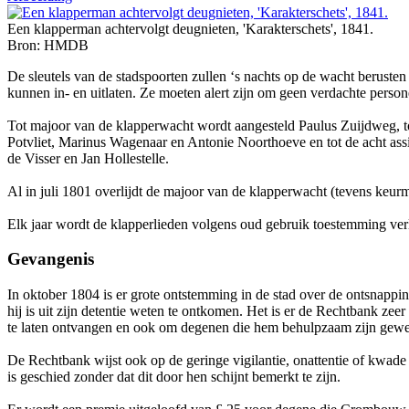
Een klapperman achtervolgt deugnieten, 'Karakterschets', 1841.
Bron: HMDB
De sleutels van de stadspoorten zullen ‘s nachts op de wacht berust
kunnen in- en uitlaten. Ze moeten alert zijn om geen verdachte person
Tot majoor van de klapperwacht wordt aangesteld Paulus Zuijdweg, to
Potvliet, Marinus Wagenaar en Antonie Noorthoeve en tot de acht assis
de Visser en Jan Hollestelle.
Al in juli 1801 overlijdt de majoor van de klapperwacht (tevens keu
Elk jaar wordt de klapperlieden volgens oud gebruik toestemming ver
Gevangenis
In oktober 1804 is er grote ontstemming in de stad over de ontsnapp
hij is uit zijn detentie weten te ontkomen. Het is er de Rechtbank z
te laten ontvangen en ook om degenen die hem behulpzaam zijn geweest
De Rechtbank wijst ook op de geringe vigilantie, onattentie of kwad
is geschied zonder dat dit door hen schijnt bemerkt te zijn.