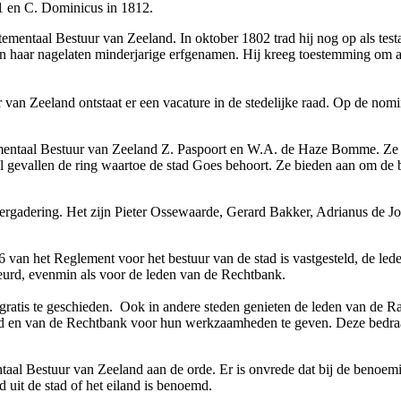
1 en C. Dominicus in 1812.
tementaal Bestuur van Zeeland. In oktober 1802 trad hij nog op als te
 haar nagelaten minderjarige erfgenamen. Hij kreeg toestemming om 
 van Zeeland ontstaat er een vacature in de stedelijke raad. Op de nom
mentaal Bestuur van Zeeland Z. Paspoort en W.A. de Haze Bomme. Ze gev
eel gevallen de ring waartoe de stad Goes behoort. Ze bieden aan om de 
ergadering. Het zijn Pieter Ossewaarde, Gerard Bakker, Adrianus de Jo
 van het Reglement voor het bestuur van de stad is vastgesteld, de lede
ebeurd, evenmin als voor de leden van de Rechtbank.
gratis te geschieden. Ook in andere steden genieten de leden van de 
ad en van de Rechtbank voor hun werkzaamheden te geven. Deze bedraa
aal Bestuur van Zeeland aan de orde. Er is onvrede dat bij de benoem
uit de stad of het eiland is benoemd.