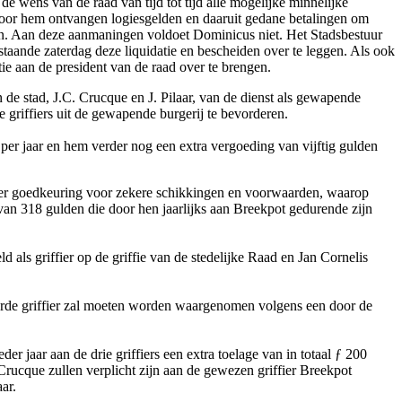
de wens van de raad van tijd tot tijd alle mogelijke minnelijke
 door hem ontvangen logiesgelden en daaruit gedane betalingen om
gen. Aan deze aanmaningen voldoet Dominicus niet. Het Stadsbestuur
staande zaterdag deze liquidatie en bescheiden over te leggen. Als ook
ie aan de president van de raad over te brengen.
 de stad, J.C. Crucque en J. Pilaar, van de dienst als gewapende
 griffiers uit de gewapende burgerij te bevorderen.
 per jaar en hem verder nog een extra vergoeding van vijftig gulden
 ter goedkeuring voor zekere schikkingen en voorwaarden, waarop
 van 318 gulden die door hen jaarlijks aan Breekpot gedurende zijn
d als griffier op de griffie van de stedelijke Raad en Jan Cornelis
 derde griffier zal moeten worden waargenomen volgens een door de
er jaar aan de drie griffiers een extra toelage van in totaal ƒ 200
 Crucque zullen verplicht zijn aan de gewezen griffier Breekpot
ar.