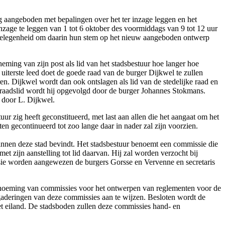
 aangeboden met bepalingen over het ter inzage leggen en het
nzage te leggen van 1 tot 6 oktober des voormiddags van 9 tot 12 uur
n gelegenheid om daarin hun stem op het nieuw aangeboden ontwerp
ing van zijn post als lid van het stadsbestuur hoe langer hoe
uiterste leed doet de goede raad van de burger Dijkwel te zullen
en. Dijkwel wordt dan ook ontslagen als lid van de stedelijke raad en
 raadslid wordt hij opgevolgd door de burger Johannes Stokmans.
n door L. Dijkwel.
ur zig heeft geconstitueerd, met last aan allen die het aangaat om het
n gecontinueerd tot zoo lange daar in nader zal zijn voorzien.
innen deze stad bevindt. Het stadsbestuur benoemt een commissie die
 zijn aanstelling tot lid daarvan. Hij zal worden verzocht bij
ssie worden aangewezen de burgers Gorsse en Vervenne en secretaris
enoeming van commissies voor het ontwerpen van reglementen voor de
gaderingen van deze commissies aan te wijzen. Besloten wordt de
t eiland. De stadsboden zullen deze commissies hand- en