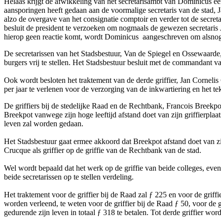
Helaas krijgt de afwikkeling van het secretarisambt van Dominicus een 
aansporingen heeft gedaan aan de voormalige secretaris van de stad,
alzo de overgave van het consignatie comptoir en verder tot de secr
besluit de president te verzoeken om nogmaals de gewezen secretaris J
hierop geen reactie komt, wordt Dominicus aangeschreven om alsnog uit
De secretarissen van het Stadsbestuur, Van de Spiegel en Ossewaarde, 
burgers vrij te stellen. Het Stadsbestuur besluit met de commandant v
Ook wordt besloten het traktement van de derde griffier, Jan Cornelis
per jaar te verlenen voor de verzorging van de inkwartiering en het te
De griffiers bij de stedelijke Raad en de Rechtbank, Francois Breek
Breekpot vanwege zijn hoge leeftijd afstand doet van zijn griffierpla
leven zal worden gedaan.
Het Stadsbestuur gaat ermee akkoord dat Breekpot afstand doet van zijn 
Crucque als griffier op de griffie van de Rechtbank van de stad.
Wel wordt bepaald dat het werk op de griffie van beide colleges, eve
beide secretarissen op te stellen verdeling.
Het traktement voor de griffier bij de Raad zal ƒ 225 en voor de griffi
worden verleend, te weten voor de griffier bij de Raad ƒ 50, voor de g
gedurende zijn leven in totaal ƒ 318 te betalen. Tot derde griffier w