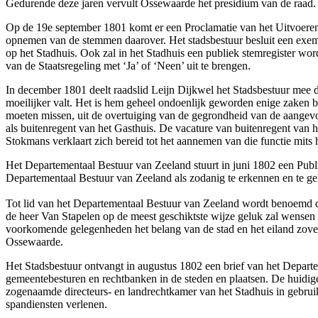
Gedurende deze jaren vervult Ossewaarde het presidium van de raad.
Op de 19e september 1801 komt er een Proclamatie van het Uitvoeren
opnemen van de stemmen daarover. Het stadsbestuur besluit een exempl
op het Stadhuis. Ook zal in het Stadhuis een publiek stemregister w
van de Staatsregeling met ‘Ja’ of ‘Neen’ uit te brengen.
In december 1801 deelt raadslid Leijn Dijkwel het Stadsbestuur mee 
moeilijker valt. Het is hem geheel ondoenlijk geworden enige zaken bu
moeten missen, uit de overtuiging van de gegrondheid van de aangevoer
als buitenregent van het Gasthuis. De vacature van buitenregent va
Stokmans verklaart zich bereid tot het aannemen van die functie mits 
Het Departementaal Bestuur van Zeeland stuurt in juni 1802 een Publica
Departementaal Bestuur van Zeeland als zodanig te erkennen en te geh
Tot lid van het Departementaal Bestuur van Zeeland wordt benoemd de
de heer Van Stapelen op de meest geschiktste wijze geluk zal wensen 
voorkomende gelegenheden het belang van de stad en het eiland zove
Ossewaarde.
Het Stadsbestuur ontvangt in augustus 1802 een brief van het Depa
gemeentebesturen en rechtbanken in de steden en plaatsen. De huidig
zogenaamde directeurs- en landrechtkamer van het Stadhuis in gebrui
spandiensten verlenen.