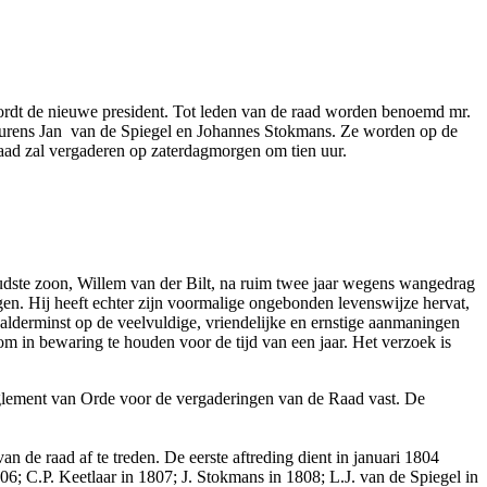
rdt de nieuwe president. Tot leden van de raad worden benoemd mr.
 Laurens Jan van de Spiegel en Johannes Stokmans. Ze worden op de
ad zal vergaderen op zaterdagmorgen om tien uur.
oudste zoon, Willem van der Bilt, na ruim twee jaar wegens wangedrag
agen. Hij heeft echter zijn voormalige ongebonden levenswijze hervat,
 alderminst op de veelvuldige, vriendelijke en ernstige aanmaningen
m in bewaring te houden voor de tijd van een jaar. Het verzoek is
eglement van Orde voor de vergaderingen van de Raad vast. De
an de raad af te treden. De eerste aftreding dient in januari 1804
806; C.P. Keetlaar in 1807; J. Stokmans in 1808; L.J. van de Spiegel in