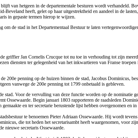
blijft van hetgeen in de departementale besturen wordt verhandeld. B
-Beveland heeft, gelet op haar uitgestrektheid en aandeel in de lasten,
is in gepaste termen hierop te wijzen.
 om de stad in het Departementaal Bestuur te laten vertegenwoordigen 
de griffier Jan Cornelis Crucque tot nu toe in verhouding tot zijn mee
ezen diensten ter gelegenheid van het inkwartieren van Franse troepen
 de 200e penning op de huizen binnen de stad, Jacobus Dominicus, beslo
hetgeen vanwege de 200e penning tot 1799 onbetaald is gebleven.
 de stad. Voor de vervulling van deze functie worden op de nominatie 
 Ossewaarde. Begin januari 1803 rapporteren de raadsleden Dominicus 
n gemaakte en ter secretarie berustende lijst hebben overgenomen en i
et stadsbestuur te benoemen Pieter Adriaan Ossewaarde. Hij wordt teve
minicus, die tot heden het secretarisambt heeft waargenomen, voor zij
 de nieuwe secretaris Ossewaarde.