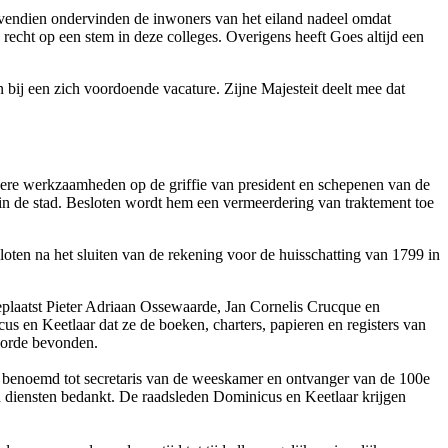
ovendien ondervinden de inwoners van het eiland nadeel omdat
 recht op een stem in deze colleges. Overigens heeft Goes altijd een
bij een zich voordoende vacature. Zijne Majesteit deelt mee dat
rdere werkzaamheden op de griffie van president en schepenen van de
 in de stad. Besloten wordt hem een vermeerdering van traktement toe
ten na het sluiten van de rekening voor de huisschatting van 1799 in
geplaatst Pieter Adriaan Ossewaarde, Jan Cornelis Crucque en
en Keetlaar dat ze de boeken, charters, papieren en registers van
n orde bevonden.
ns benoemd tot secretaris van de weeskamer en ontvanger van de 100e
n diensten bedankt. De raadsleden Dominicus en Keetlaar krijgen