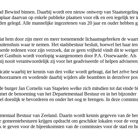
d Bewind binnen. Daarbij wordt een nieuw ontwerp van Staatsregeling
aar daarvan op enkele publieke plaatsen voor elk en een iegelijk ter i
orden gelegd. Alle mannelijke ingezetenen van 20 jaar en ouder hebbe
dat hem door zijn meer en meer toenemende lichaamsgebreken de waarnem
itenshuis waar te nemen. Het stadsbestuur besluit, hoewel het haar ten 
de redenen voor zijn verzoek, dat ze geen vrijheid vindt dit te weiger
n het Gasthuis wordt voorlopig waargenomen door P.A. Ossewaarde. Als
hij nooit verantwoordelijk zij voor het geadviseerde of helpen advisere
tie waarbij ter kennis van den volke wordt gebragt, dat het zelve bestu
oorzamen en wordende daarbij wijders alle beambten in derzelver poste
 burger Jan Cornelis van Stapelen welke zich mitsdien tot dat einde b
met de benoeming van het Departementaal Bestuur en in het bijzonder met
el doenlijk te bevorderen en onder het oog te brengen. In deze commi
rtementaal Bestuur van Zeeland. Daarin wordt kennis gegeven van de b
e gemeentebesturen krijgen opdracht om geschikte lokalen voor de ver
k te geven voor de bijeenkomsten van de commissies voor de stad en he