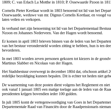
1809; C. van Erlach La Motthe in 1810; P. Ossewaarde Pzoon in 181
Cornelis Pieter Keetlaar wordt in 1803 benoemd tot lid van het Depar
Ossewaarde, weduwe van mr. Dignus Cornelis Keetlaar, en voogd van
laten veilen en verkopen.
In verband met zijn benoeming tot lid van het Departementaal Bestuur
Nzoon en Johannes Nederveen. Van der Hagen wordt benoemd.
Er komen in april 1803 brieven binnen van de leden van het Departe
van het bestuur verondersteld worden zitting te hebben, hun is ten d
bevorderen.
In mei 1803 worden zeven personen gekozen tot kiezers in de grondv
Martinus Slabber en Nicolaas van der Hagen.
Het Stadsbestuur overweegt in december 1804 dat, ofschoon artikel 26
redelijke bezoldiging kunnen bepalen. Dit is echter tot heden niet g
De waarneming van deze posten dient volgens het Reglement en niet 
ook vanaf 1 januari 1805 een matige toelage aan de leden van de Ra
presidenten krijgen bovendien ieder 100 gulden.
In juli 1805 komt de vertegenwoordiging van Goes in het Departement
Departementale Raad van Financiën door de Raadpensionaris niemand 