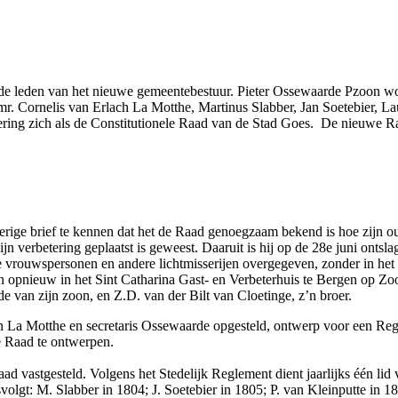
e leden van het nieuwe gemeentebestuur. Pieter Ossewaarde Pzoon wo
e, mr. Cornelis van Erlach La Motthe, Martinus Slabber, Jan Soetebier,
ring zich als de Constitutionele Raad van de Stad Goes.
De nieuwe Ra
oerige brief te kennen dat het de Raad genoegzaam bekend is hoe zijn 
n verbetering geplaatst is geweest. Daaruit is hij op de 28e juni ontsl
te vrouwspersonen en andere lichtmisserijen overgegeven, zonder in het
n opnieuw in het Sint Catharina Gast- en Verbeterhuis te Bergen op Zoo
 van zijn zoon, en Z.D. van der Bilt van Cloetinge, z’n broer.
 en La Motthe en secretaris Ossewaarde opgesteld, ontwerp voor een R
de Raad te ontwerpen.
d vastgesteld. Volgens het Stedelijk Reglement dient jaarlijks één lid v
svolgt: M. Slabber in 1804; J. Soetebier in 1805; P. van Kleinputte in 1