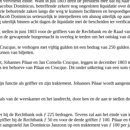
vervelend einde. Want in juli 1803 deelt de president mee dat hij naar 
 Jacobus Dominicus, betreffende zekere nog ongesloten liquidatie over
etarie behorende zaken langs die weg te kunnen faciliteren en bespoedi
acob Dominicus serieuzelijk te interpelleren om alsnog uiterlijk op aan
erlijk binnen acht dagen de liquidatie met de bescheiden ter verificat
stellen in juni 1803 voor de griffiers van de Rechtbank en de Raad van
an de gewapende burgermacht in overleg te treden om het ontslag van de
 Crucque, te verhogen met vijftig gulden tot een bedrag van 250 gulden
kenen van biljetten.
pot, Johannes Pilaar en Jan Cornelis Crucque, leggen in december 1803
ats ten behoeve van Pilaar en Crucque. Dit onder uitkering van een som
functie als griffier en zijn traktement. Johannes Pilaar wordt aangestel
nals van de weeskamer en het landrecht, door hen en de aan te stellen
er bij de Rechtbank ook ƒ 225 bedragen. Tevens zal aan het einde van ied
riffier bij de Rechtbank ƒ 50 en voor de derde griffier ƒ 100. Pilaar en
ordt aangesteld Jan Dominicus Janzoon op een traktement van ƒ 100 per ja