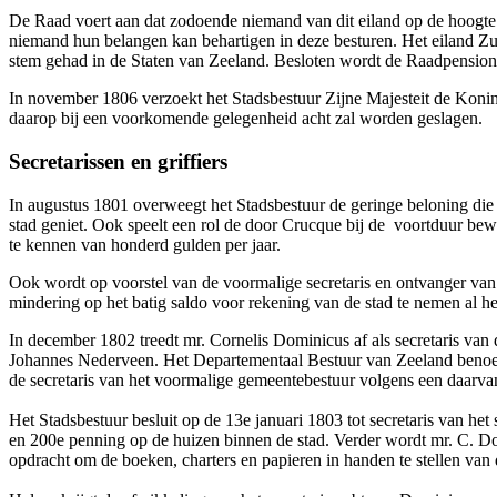
De Raad voert aan dat zodoende niemand van dit eiland op de hoogte 
niemand hun belangen kan behartigen in deze besturen. Het eiland Zuid
stem gehad in de Staten van Zeeland. Besloten wordt de Raadpensionar
In november 1806 verzoekt het Stadsbestuur Zijne Majesteit de Koning
daarop bij een voorkomende gelegenheid acht zal worden geslagen.
Secretarissen en griffiers
In augustus 1801 overweegt het Stadsbestuur de geringe beloning die 
stad geniet. Ook speelt een rol de door Crucque bij de voortduur bew
te kennen van honderd gulden per jaar.
Ook wordt op voorstel van de voormalige secretaris en ontvanger van
mindering op het batig saldo voor rekening van de stad te nemen al 
In december 1802 treedt mr. Cornelis Dominicus af als secretaris van
Johannes Nederveen. Het Departementaal Bestuur van Zeeland benoemt
de secretaris van het voormalige gemeentebestuur volgens een daarva
Het Stadsbestuur besluit op de 13e januari 1803 tot secretaris van h
en 200e penning op de huizen binnen de stad. Verder wordt mr. C. Do
opdracht om de boeken, charters en papieren in handen te stellen van