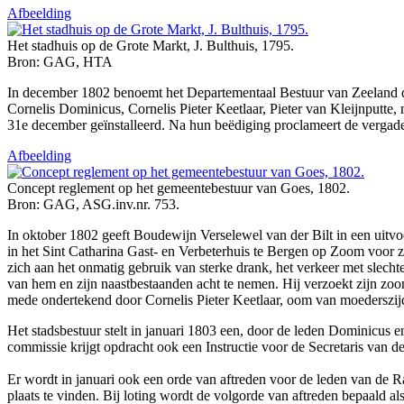
Afbeelding
Het stadhuis op de Grote Markt, J. Bulthuis, 1795.
Bron: GAG, HTA
In december 1802 benoemt het Departementaal Bestuur van Zeeland d
Cornelis Dominicus, Cornelis Pieter Keetlaar, Pieter van Kleijnputt
31e december geïnstalleerd. Na hun beëdiging proclameert de vergade
Afbeelding
Concept reglement op het gemeentebestuur van Goes, 1802.
Bron: GAG, ASG.inv.nr. 753.
In oktober 1802 geeft Boudewijn Verselewel van der Bilt in een uitv
in het Sint Catharina Gast- en Verbeterhuis te Bergen op Zoom voor zij
zich aan het onmatig gebruik van sterke drank, het verkeer met slech
van hem en zijn naastbestaanden acht te nemen. Hij verzoekt zijn zoo
mede ondertekend door Cornelis Pieter Keetlaar, oom van moederszijde
Het stadsbestuur stelt in januari 1803 een, door de leden Dominicus
commissie krijgt opdracht ook een Instructie voor de Secretaris van 
Er wordt in januari ook een orde van aftreden voor de leden van de Raa
plaats te vinden. Bij loting wordt de volgorde van aftreden bepaald al