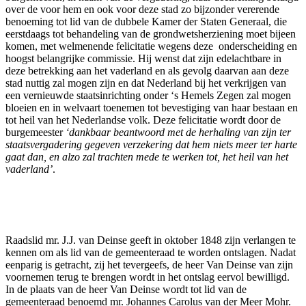
over de voor hem en ook voor deze stad zo bijzonder vererende
benoeming tot lid van de dubbele Kamer der Staten Generaal, die
eerstdaags tot behandeling van de grondwetsherziening moet bijeen
komen, met welmenende felicitatie wegens deze onderscheiding en
hoogst belangrijke commissie. Hij wenst dat zijn edelachtbare in
deze betrekking aan het vaderland en als gevolg daarvan aan deze
stad nuttig zal mogen zijn en dat Nederland bij het verkrijgen van
een vernieuwde staatsinrichting onder ‘s Hemels Zegen zal mogen
bloeien en in welvaart toenemen tot bevestiging van haar bestaan en
tot heil van het Nederlandse volk. Deze felicitatie wordt door de
burgemeester
‘dankbaar beantwoord met de herhaling van zijn ter
staatsvergadering gegeven verzekering dat hem niets meer ter harte
gaat dan, en alzo zal trachten mede te werken tot, het heil van het
vaderland’
.
Raadslid mr. J.J. van Deinse geeft in oktober 1848 zijn verlangen te
kennen om als lid van de gemeenteraad te worden ontslagen. Nadat
eenparig is getracht, zij het tevergeefs, de heer Van Deinse van zijn
voornemen terug te brengen wordt in het ontslag eervol bewilligd.
In de plaats van de heer Van Deinse wordt tot lid van de
gemeenteraad benoemd mr. Johannes Carolus van der Meer Mohr.