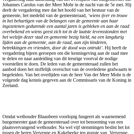
Johannes Carolus van der Meer Mohr in de nacht van de 5e mei. Hij
deelt de vergadering mee dat het hoofd van het bestuur van de
gemeente, het medelid van de gemeenteraad,
‘wiens ijver en trouw
in het behartigen van de belangen van de gemeente aan haar
ingezetenen gedurende een aantal jaren is gebleken en aan de raad
overbekend en wiens geest zich tot in de laatste levensstonden met
het welzijn dezer stad en gemeente bezig hield, na een langdurig
lijden aan de gemeente, aan de raad, aan zijn kinderen,
betrekkingen en vrienden, door de dood was ontrukt’
. Hij heeft de
vergadering bijeen geroepen om die kennisgeving aan de raad mee
te delen en naar aanleiding van dit treurige voorval de nodige
voorstellen te doen. De leden van de gemeenteraad zullen het
aanbod doen het stoffelijk overschot van de overledene grafwaarts te
begeleiden. Van het overlijden van de heer Van der Meer Mohr is de
volgende dag kennis gegeven aan de Commissaris van de Koning in
Zeeland.
Omdat wethouder Blaaubeen voorlopig fungeert als waarnemend
burgemeester gaat de gemeenteraad over tot benoeming van een
plaatsvervangend wethouder. Na wel vijf stemmingen beslist het lot
tussen de heren Vervenne en Kakebeeke ten gunste van Vervenne.