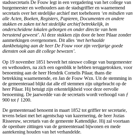
stadssecretaris De Fouw legt in een vergadering van het college van
burgemeester en wethouders aan de stadsgriffier en waarnemend
secretaris over het stedelijke archief met toebehoren
‘en mitsdien van
alle Acten, Boeken, Registers, Papieren, Documenten en andere
stukken en zaken tot het stedelijke archief betrekkelijk, in
onderscheidene lokalen geborgen en onder directie van hem
berustend geweest’
. Al deze stukken zijn door de heer Pilaar zonder
aanmerkingen overgenomen. Dit alles
‘met herhaalde
dankbetuiging aan de heer De Fouw voor zijn veeljarige goede
diensten ook aan dit college bewezen’
.
Op 19 november 1851 beveelt het nieuwe college van burgemeester
en wethouders, na zich een ogenblik te hebben teruggetrokken, voor
benoeming aan de heer Hendrik Cornelis Pilaar, thans die
betrekking waarnemende, en Jan de Fouw Wzn. Uit de stemming in
de gemeenteraad blijkt dat alle elf stemmen zijn uitgebracht op de
heer Pilaar. Hij betuigt zijn erkentelijkheid voor deze eervolle
benoeming. De jaarwedde van de secretaris wordt verhoogd van ƒ
900 tot ƒ 1200.
De gemeenteraad benoemt in maart 1852 tot griffier ter secretarie,
tevens belast met het agentschap van kazernering, de heer Jozias
Risseeuw, secretaris van de gemeente Kattendijke. Hij zal voortaan
de openbare zittingen van de gemeenteraad bijwonen en mede
aantekening houden van het verhandelde.