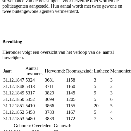
surveillance van de belastingen. Voor hetzelfde doel worden de
politieagenten aangesteld. Hun aantal wordt met twee gewone en
twee buitengewone agenten vermeerderd.
Bevolking
Hieronder volgt een overzicht van het verloop van de aantal
huwelijken.
Aantal
Jaar:
Hervormd:
Roomsgezind:
Luthers:
Mennoniet
inwoners:
31.12.1847
5324
3681
1158
3
3
31.12.1848
5318
3711
1160
5
2
31.12.1849
5317
3829
1145
9
3
31.12.1850
5352
3699
1205
5
6
31.12.1851
5410
3866
1155
20
5
31.12.1852
5458
3783
1167
5
4
31.12.1853
5480
3839
1172
7
3
Geboren:
Overleden:
Gehuwd: