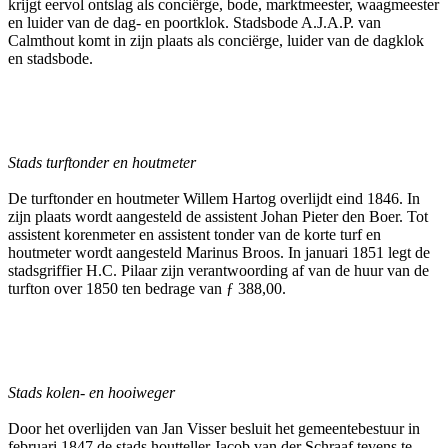
krijgt eervol ontslag als conciërge, bode, marktmeester, waagmeester
en luider van de dag- en poortklok. Stadsbode A.J.A.P. van
Calmthout komt in zijn plaats als conciërge, luider van de dagklok
en stadsbode.
Stads turftonder en houtmeter
De turftonder en houtmeter Willem Hartog overlijdt eind 1846. In
zijn plaats wordt aangesteld de assistent Johan Pieter den Boer. Tot
assistent korenmeter en assistent tonder van de korte turf en
houtmeter wordt aangesteld Marinus Broos. In januari 1851 legt de
stadsgriffier H.C. Pilaar zijn verantwoording af van de huur van de
turfton over 1850 ten bedrage van ƒ 388,00.
Stads kolen- en hooiweger
Door het overlijden van Jan Visser besluit het gemeentebestuur in
februari 1847 de stads houtteller Jacob van der Schraaf tevens te