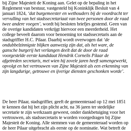
bij Zijne Majesteit de Koning aan. Gelet op de bepaling in het
Reglement van bestuur, vastgesteld bij Koninklijk Besluit van 4
januari 1824,
‘dat burgemeester en wethouders bij de voordracht ter
vervulling van het stadssecretariaat van twee personen door de raad
twee andere voegen’
, wordt bij besloten briefjes gestemd. Geen van
de overige kandidaten verkrijgt hiervoor een meerderheid. Het
college beveelt daarom voor benoeming tot stadssecretaris aan de
stadsgriffier H.C. Pilaar. Daarbij wordt overwogen dat
‘de
ondubbelzinnigste blijken aanwezig zijn dat, als het ware, de
gansche burgerij het verlangen deelt dat de door de raad
voorgestelde eerste kandidaat Hendrik Cornelis Pilaar de
afgetreden secretaris, met wien hij zovele jaren heeft samengewerkt,
opvolgt en het vertrouwen van Zijne Majesteit als een erkenning van
zijn langdurige, getrouwe en ijverige diensten geschonken worde’
.
De heer Pilaar, stadsgriffier, geeft de gemeenteraad op 12 mei 1851
te kennen dat hij het zijn plicht acht, na 36 jaren ter stedelijke
secretarie te zijn werkzaam geweest, onder dankbetuiging voor het
vertrouwen, als stadssecretaris te worden voorgedragen bij Zijne
Majesteit de Koning. Alle stemmen van de gemeenteraad worden op
de heer Pilaar uitgebracht als eerste op de nominatie. Wat betreft de