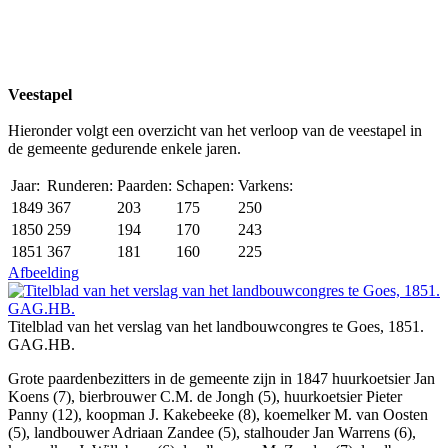
Veestapel
Hieronder volgt een overzicht van het verloop van de veestapel in
de gemeente gedurende enkele jaren.
Jaar:
Runderen:
Paarden:
Schapen:
Varkens:
1849
367
203
175
250
1850
259
194
170
243
1851
367
181
160
225
Afbeelding
Titelblad van het verslag van het landbouwcongres te Goes, 1851.
GAG.HB.
Grote paardenbezitters in de gemeente zijn in 1847 huurkoetsier Jan
Koens (7), bierbrouwer C.M. de Jongh (5), huurkoetsier Pieter
Panny (12), koopman J. Kakebeeke (8), koemelker M. van Oosten
(5), landbouwer Adriaan Zandee (5), stalhouder Jan Warrens (6),