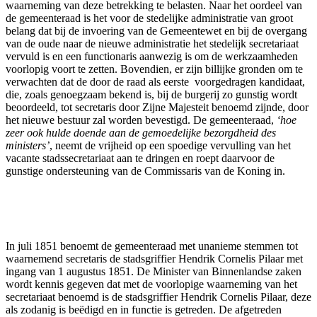
waarneming van deze betrekking te belasten. Naar het oordeel van
de gemeenteraad is het voor de stedelijke administratie van groot
belang dat bij de invoering van de Gemeentewet en bij de overgang
van de oude naar de nieuwe administratie het stedelijk secretariaat
vervuld is en een functionaris aanwezig is om de werkzaamheden
voorlopig voort te zetten. Bovendien, er zijn billijke gronden om te
verwachten dat de door de raad als eerste voorgedragen kandidaat,
die, zoals genoegzaam bekend is, bij de burgerij zo gunstig wordt
beoordeeld, tot secretaris door Zijne Majesteit benoemd zijnde, door
het nieuwe bestuur zal worden bevestigd. De gemeenteraad,
‘hoe
zeer ook hulde doende aan de gemoedelijke bezorgdheid des
ministers’
, neemt de vrijheid op een spoedige vervulling van het
vacante stadssecretariaat aan te dringen en roept daarvoor de
gunstige ondersteuning van de Commissaris van de Koning in.
In juli 1851 benoemt de gemeenteraad met unanieme stemmen tot
waarnemend secretaris de stadsgriffier Hendrik Cornelis Pilaar met
ingang van 1 augustus 1851. De Minister van Binnenlandse zaken
wordt kennis gegeven dat met de voorlopige waarneming van het
secretariaat benoemd is de stadsgriffier Hendrik Cornelis Pilaar, deze
als zodanig is beëdigd en in functie is getreden. De afgetreden