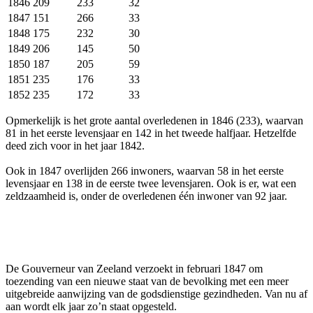
1846
209
233
32
1847
151
266
33
1848
175
232
30
1849
206
145
50
1850
187
205
59
1851
235
176
33
1852
235
172
33
Opmerkelijk is het grote aantal overledenen in 1846 (233), waarvan
81 in het eerste levensjaar en 142 in het tweede halfjaar. Hetzelfde
deed zich voor in het jaar 1842.
Ook in 1847 overlijden 266 inwoners, waarvan 58 in het eerste
levensjaar en 138 in de eerste twee levensjaren. Ook is er, wat een
zeldzaamheid is, onder de overledenen één inwoner van 92 jaar.
De Gouverneur van Zeeland verzoekt in februari 1847 om
toezending van een nieuwe staat van de bevolking met een meer
uitgebreide aanwijzing van de godsdienstige gezindheden. Van nu af
aan wordt elk jaar zo’n staat opgesteld.