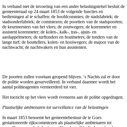
In verband met de invoering van een ander belastingstelsel besluit de
gemeenteraad op 24 maart 1853 de volgende functies en
bedieningen af te schaffen: de hoofdcommies; de stadsfabriek; de
stadsonderfabriek; de commiezen; de poortiers van de stadspoorten;
de keurmeesters van het vlees; de zoutwegers; de korenmeter en
assistent korenmeter; de kolen-, kalk-, tras-, ajuin- en
aardappelmeters; de turftonders en houtmeters; de tonders van de
lange turf; de houttellers, kolen- en hooiwegers; de majoor van de
nachtwacht; de nachtwakers en hun assistenten.
De poorten zullen voortaan geopend blijven. ‘s Nachts zal er door
de politie worden gesurveilleerd. In verband daarmee wordt het
aantal politieagenten vermeerderd tot vier.
Het toezicht op het vlees wordt eveneens aan de politie opgedragen.
Plaatselijke ambtenaren tot surveillance van de belastingen
In maart 1853 benoemt het gemeentebestuur de te Goes
gestationeerde rijkscommiezen als plaatselijke ambtenaren tot