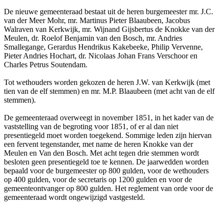
De nieuwe gemeenteraad bestaat uit de heren burgemeester mr. J.C.
van der Meer Mohr, mr. Martinus Pieter Blaaubeen, Jacobus
Walraven van Kerkwijk, mr. Wijnand Gijsbertus de Knokke van der
Meulen, dr. Roelof Benjamin van den Bosch, mr. Andries
Smallegange, Gerardus Hendrikus Kakebeeke, Philip Vervenne,
Pieter Andries Hochart, dr. Nicolaas Johan Frans Verschoor en
Charles Petrus Soutendam.
Tot wethouders worden gekozen de heren J.W. van Kerkwijk (met
tien van de elf stemmen) en mr. M.P. Blaaubeen (met acht van de elf
stemmen).
De gemeenteraad overweegt in november 1851, in het kader van de
vaststelling van de begroting voor 1851, of er al dan niet
presentiegeld moet worden toegekend. Sommige leden zijn hiervan
een fervent tegenstander, met name de heren Knokke van der
Meulen en Van den Bosch. Met acht tegen drie stemmen wordt
besloten geen presentiegeld toe te kennen. De jaarwedden worden
bepaald voor de burgemeester op 800 gulden, voor de wethouders
op 400 gulden, voor de secretaris op 1200 gulden en voor de
gemeenteontvanger op 800 gulden. Het reglement van orde voor de
gemeenteraad wordt ongewijzigd vastgesteld.