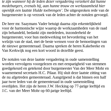
te zijn wanneer hij de leden dezer vergadering verzekert dat hunne
medeburgers, evenals hij, aan hunne trouw en werkzaamheid hier
openlijk een laatste Hulde toebrengen’
. De uitgesproken rede van de
burgemeester is op verzoek van de leden achter de notulen gevoegd.
De heer mr. Saaymans Vader betuigt daarna zijn erkentelijkheid
voor de harmonische wijze waarop de werkzaamheden van de raad
zijn behandeld, bedankt zijn medeleden, inzonderheid de
burgemeester, voor hun medewerking tot bevordering van het
welzijn van de stad, met de beste wensen voor de bemoeiingen van
de nieuwe gemeenteraad. Daarna spreken de heren Kakebeeke en
Van Kerkwijk nog een kort woord in dezelfde geest.
De notulen van deze laatste vergadering in oude samenstelling
worden vervolgens voorgelezen en met eenparigheid van stemmen
goedgekeurd en getekend door burgemeester Van der Meer Mohr en
waarnemend secretaris H.C. Pilaar. Hij sluit deze laatste zitting van
de nu afgetreden gemeenteraad. Aangrijpend is dat binnen een half
jaar twee leden van de gemeenteraad in oude samenstelling
overlijden. Het zijn de heren J.W. Hecking op 77-jarige leeftijd en
J.C. van der Meer Mohr op 60-jarige leeftijd.