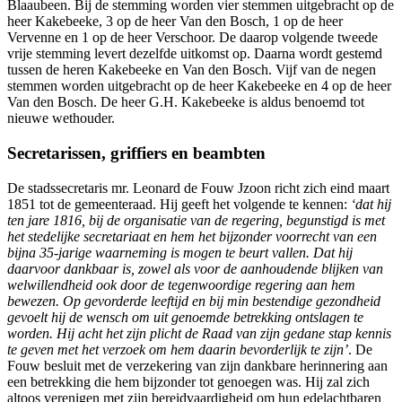
Blaaubeen. Bij de stemming worden vier stemmen uitgebracht op de
heer Kakebeeke, 3 op de heer Van den Bosch, 1 op de heer
Vervenne en 1 op de heer Verschoor. De daarop volgende tweede
vrije stemming levert dezelfde uitkomst op. Daarna wordt gestemd
tussen de heren Kakebeeke en Van den Bosch. Vijf van de negen
stemmen worden uitgebracht op de heer Kakebeeke en 4 op de heer
Van den Bosch. De heer G.H. Kakebeeke is aldus benoemd tot
nieuwe wethouder.
Secretarissen, griffiers en beambten
De stadssecretaris mr. Leonard de Fouw Jzoon richt zich eind maart
1851 tot de gemeenteraad. Hij geeft het volgende te kennen:
‘dat hij
ten jare 1816, bij de organisatie van de regering, begunstigd is met
het stedelijke secretariaat en hem het bijzonder voorrecht van een
bijna 35-jarige waarneming is mogen te beurt vallen. Dat hij
daarvoor dankbaar is, zowel als voor de aanhoudende blijken van
welwillendheid ook door de tegenwoordige regering aan hem
bewezen. Op gevorderde leeftijd en bij min bestendige gezondheid
gevoelt hij de wensch om uit genoemde betrekking ontslagen te
worden. Hij acht het zijn plicht de Raad van zijn gedane stap kennis
te geven met het verzoek om hem daarin bevorderlijk te zijn’
. De
Fouw besluit met de verzekering van zijn dankbare herinnering aan
een betrekking die hem bijzonder tot genoegen was. Hij zal zich
altoos verenigen met zijn bereidvaardigheid om hun edelachtbaren