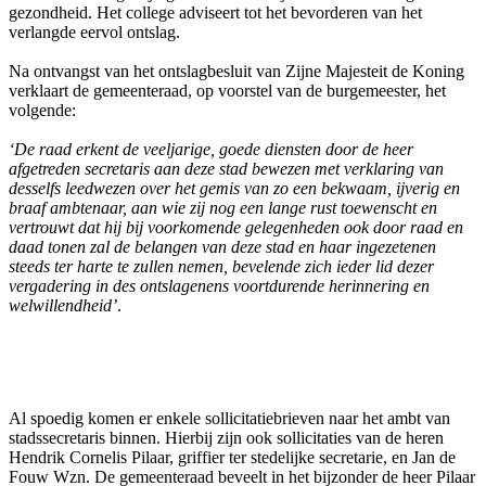
gezondheid. Het college adviseert tot het bevorderen van het
verlangde eervol ontslag.
Na ontvangst van het ontslagbesluit van Zijne Majesteit de Koning
verklaart de gemeenteraad, op voorstel van de burgemeester, het
volgende:
‘De raad erkent de veeljarige, goede diensten door de heer
afgetreden secretaris aan deze stad bewezen met verklaring van
desselfs leedwezen over het gemis van zo een bekwaam, ijverig en
braaf ambtenaar, aan wie zij nog een lange rust toewenscht en
vertrouwt dat hij bij voorkomende gelegenheden ook door raad en
daad tonen zal de belangen van deze stad en haar ingezetenen
steeds ter harte te zullen nemen, bevelende zich ieder lid dezer
vergadering in des ontslagenens voortdurende herinnering en
welwillendheid’
.
Al spoedig komen er enkele sollicitatiebrieven naar het ambt van
stadssecretaris binnen. Hierbij zijn ook sollicitaties van de heren
Hendrik Cornelis Pilaar, griffier ter stedelijke secretarie, en Jan de
Fouw Wzn. De gemeenteraad beveelt in het bijzonder de heer Pilaar