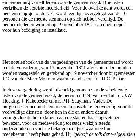
en benoeming van elf leden voor de gemeenteraad. Drie leden
verkrijgen de vereiste meerderheid. Voor de overige acht wordt een
herstemming gehouden. Er wordt een lijst overgelegd van de 16
personen die de meeste stemmen op zich hebben verenigd. De
benoemde leden worden op 19 november 1851 samengeroepen
voor hun beëdiging en installatie.
Het notulenboek van de vergaderingen van de gemeenteraad wordt
met de vergadering van 15 november 1851 afgesloten. De notulen
worden vastgesteld en getekend op 19 november door burgemeester
J.C. van der Meer Mohr en waarnemend secretaris H.C. Pilaar.
In deze vergadering wordt afscheid genomen van de scheidende
leden van de gemeenteraad, de heren mr. F.N. van der Bilt, dr. J.W.
Hecking, J. Kakebeeke en mr. P.H. Saaymans Vader. De
burgemeester bedankt hen in een toepasselijke redevoering voor de
veelvuldige diensten, door hen in die en andere daaruit
voortgevloeide betrekkingen aan de stad en haar ingezetenen
bewezen, voor de medewerking tot stads welzijn steeds
ondervonden en voor de belangeloze ijver waarmee hun
medebestuur heeft plaats gehad. Hij
‘gelooft de tolk der welgezinden