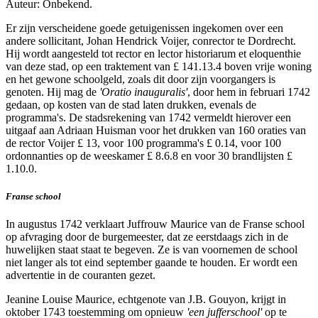
Auteur: Onbekend.
Er zijn verscheidene goede getuigenissen ingekomen over een
andere sollicitant, Johan Hendrick Voijer, conrector te Dordrecht.
Hij wordt aangesteld tot rector en lector historiarum et eloquenthie
van deze stad, op een traktement van £ 141.13.4 boven vrije woning
en het gewone schoolgeld, zoals dit door zijn voorgangers is
genoten. Hij mag de
'Oratio inauguralis'
, door hem in februari 1742
gedaan, op kosten van de stad laten drukken, evenals de
programma's. De stadsrekening van 1742 vermeldt hierover een
uitgaaf aan Adriaan Huisman voor het drukken van 160 oraties van
de rector Voijer £ 13, voor 100 programma's £ 0.14, voor 100
ordonnanties op de weeskamer £ 8.6.8 en voor 30 brandlijsten £
1.10.0.
Franse school
In augustus 1742 verklaart Juffrouw Maurice van de Franse school
op afvraging door de burgemeester, dat ze eerstdaags zich in de
huwelijken staat staat te begeven. Ze is van voornemen de school
niet langer als tot eind september gaande te houden. Er wordt een
advertentie in de couranten gezet.
Jeanine Louise Maurice, echtgenote van J.B. Gouyon, krijgt in
oktober 1743 toestemming om opnieuw
'een jufferschool'
op te