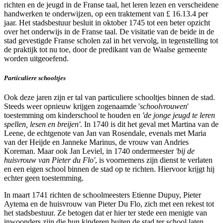
richten en de jeugd in de Franse taal, het leren lezen en verscheidene
handwerken te onderwijzen, op een traktement van £ 16.13.4 per
jaar. Het stadsbestuur besluit in oktober 1745 tot een beter opzicht
over het onderwijs in de Franse taal. De visitatie van de beide in de
stad gevestigde Franse scholen zal in het vervolg, in tegenstelling tot
de praktijk tot nu toe, door de predikant van de Waalse gemeente
worden uitgeoefend.
Particuliere schooltjes
Ook deze jaren zijn er tal van particuliere schooltjes binnen de stad.
Steeds weer opnieuw krijgen zogenaamde '
schoolvrouwen
'
toestemming om kinderschool te houden en
'de jonge jeugd te leren
spellen, lesen en breijen'
. In 1740 is dit het geval met Martina van de
Leene, de echtgenote van Jan van Rosendale, evenals met Maria
van der Heijde en Janneke Marinus, de vrouw van Andries
Koreman. Maar ook Jan Leviel, in 1740 ondermeester
'bij de
huisvrouw van Pieter du Flo'
, is voornemens zijn dienst te verlaten
en een eigen school binnen de stad op te richten. Hiervoor krijgt hij
echter geen toestemming.
In maart 1741 richten de schoolmeesters Etienne Dupuy, Pieter
Aytema en de huisvrouw van Pieter Du Flo, zich met een rekest tot
het stadsbestuur. Ze betogen dat er hier ter stede een menigte van
inwoonders zijn die hun kinderen buiten de stad ter school laten