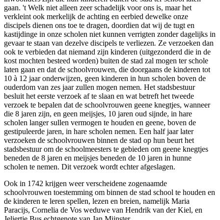
gaan. 't Welk niet alleen zeer schadelijk voor ons is, maar het
verkleint ook merkelijk de achting en eerbied dewelke onze
discipels dienen ons toe te dragen, doordien dat wij de tugt en
kastijdinge in onze scholen niet kunnen verrigten zonder dagelijks in
gevaar te staan van dezelve discipels te verliezen
.
Ze verzoeken dan
ook te verbieden dat niemand zijn kinderen (uitgezonderd die in de
kost mochten besteed worden) buiten de stad zal mogen ter schole
laten gaan en dat de schoolvrouwen, die doorgaans de kinderen tot
10 à 12 jaar onderwijzen, geen kinderen in hun scholen boven de
ouderdom van zes jaar zullen mogen nemen
.
Het stadsbestuur
besluit het eerste verzoek af te slaan en wat betreft het tweede
verzoek te bepalen dat de schoolvrouwen geene knegtjes, wanneer
die 8 jaren zijn, en geen meijsjes, 10 jaren oud sijnde, in hare
scholen langer sullen vermogen te houden en geene, boven de
gestipuleerde jaren, in hare scholen nemen
.
Een half jaar later
verzoeken de schoolvrouwen binnen de stad op hun beurt het
stadsbestuur om de schoolmeesters te gebieden om geene knegtjes
beneden de 8 jaren en meijsjes beneden de 10 jaren in hunne
scholen te nemen. Dit verzoek wordt echter afgeslagen.
Ook in 1742 krijgen weer verscheidene zogenaamde
schoolvrouwen toestemming om binnen de stad school te houden en
de kinderen te leren spellen, lezen en breien, namelijk Maria
Paracijs, Cornelia de Vos weduwe van Hendrik van der Kiel, en
Jeliertje Bus echtgenote van Jan Mijnster.