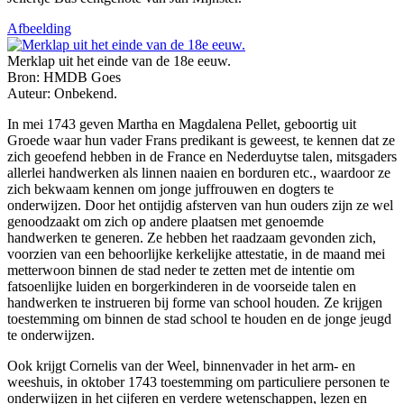
Afbeelding
Merklap uit het einde van de 18e eeuw.
Bron: HMDB Goes
Auteur: Onbekend.
In mei 1743 geven Martha en Magdalena Pellet, geboortig uit
Groede waar hun vader Frans predikant is geweest, te kennen dat ze
zich geoefend hebben in de France en Nederduytse talen, mitsgaders
allerlei handwerken als linnen naaien en borduren etc., waardoor ze
zich bekwaam kennen om jonge juffrouwen en dogters te
onderwijzen. Door het ontijdig afsterven van hun ouders zijn ze wel
genoodzaakt om zich op andere plaatsen met genoemde
handwerken te generen. Ze hebben het raadzaam gevonden zich,
voorzien van een behoorlijke kerkelijke attestatie, in de maand mei
metterwoon binnen de stad neder te zetten met de intentie om
fatsoenlijke luiden en borgerkinderen in de voorseide talen en
handwerken te instrueren bij forme van school houden
.
Ze krijgen
toestemming om binnen de stad school te houden en de jonge jeugd
te onderwijzen.
Ook krijgt Cornelis van der Weel, binnenvader in het arm- en
weeshuis, in oktober 1743 toestemming om particuliere personen te
onderwijzen in het cijferen en verdere wetenschappen, lezen en