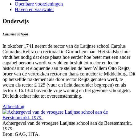
Openbare voorzieningen
Haven en vaarwater
Onderwijs
Latijnse school
In oktober 1741 neemt de rector van de Latijnse school Carolus
Conradus Reijtz een rectoraat te Gorinchem aan. Het stadsbestuur
vindt het nodig dat deze plaats hoe eerder hoe beter met een ander
capabel persoon wordt vervuld en besluit tot rector en lector
historiarum et eloquentie aan te stellen de heer Willem Otto Reijtz,
broer van de vertrokken rector en thans conrector te Middelburg. Dit
op hetzelfde traktement als door rector Reijtz genoten werd, te
weten als rector £ 125 (vuur en licht daaronder begrepen) en als
lector £ 16.13.4 boven de vrije woning en het gewone schoolgeld.
Dit leidt echter niet tot overeenstemming.
Afbeelding
Achtergevel van de vroegere Latijnse school aan de Beestenmarkt,
1979.
Bron: GAG, HTA.