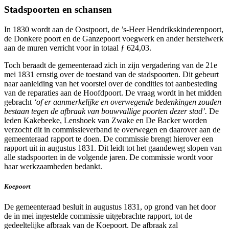
Stadspoorten en schansen
In 1830 wordt aan de Oostpoort, de ’s-Heer Hendrikskinderenpoort,
de Donkere poort en de Ganzepoort voegwerk en ander herstelwerk
aan de muren verricht voor in totaal ƒ 624,03.
Toch beraadt de gemeenteraad zich in zijn vergadering van de 21e
mei 1831 ernstig over de toestand van de stadspoorten. Dit gebeurt
naar aanleiding van het voorstel over de condities tot aanbesteding
van de reparaties aan de Hoofdpoort. De vraag wordt in het midden
gebracht
‘of er aanmerkelijke en overwegende bedenkingen zouden
bestaan tegen de afbraak van bouwvallige poorten dezer stad’.
De
leden Kakebeeke, Lenshoek van Zwake en De Backer worden
verzocht dit in commissieverband te overwegen en daarover aan de
gemeenteraad rapport te doen. De commissie brengt hierover een
rapport uit in augustus 1831. Dit leidt tot het gaandeweg slopen van
alle stadspoorten in de volgende jaren. De commissie wordt voor
haar werkzaamheden bedankt.
Koepoort
De gemeenteraad besluit in augustus 1831, op grond van het door
de in mei ingestelde commissie uitgebrachte rapport, tot de
gedeeltelijke afbraak van de Koepoort. De afbraak zal