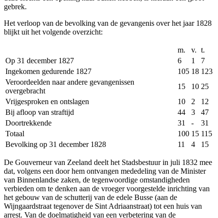
gebrek.
Het verloop van de bevolking van de gevangenis over het jaar 1828
blijkt uit het volgende overzicht:
m.
v.
t.
Op 31 december 1827
6
1
7
Ingekomen gedurende 1827
105
18
123
Veroordeelden naar andere gevangenissen
15
10
25
overgebracht
Vrijgesproken en ontslagen
10
2
12
Bij afloop van straftijd
44
3
47
Doortrekkende
31
-
31
Totaal
100
15
115
Bevolking op 31 december 1828
11
4
15
De Gouverneur van Zeeland deelt het Stadsbestuur in juli 1832 mee
dat, volgens een door hem ontvangen mededeling van de Minister
van Binnenlandse zaken, de tegenwoordige omstandigheden
verbieden om te denken aan de vroeger voorgestelde inrichting van
het gebouw van de schutterij van de edele Busse (aan de
Wijngaardstraat tegenover de Sint Adriaanstraat) tot een huis van
arrest. Van de doelmatigheid van een verbetering van de