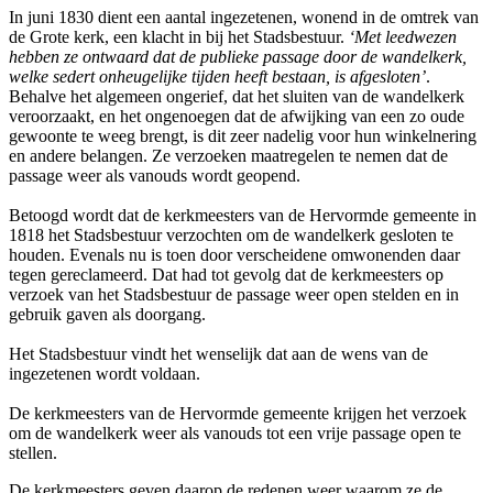
In juni 1830 dient een aantal ingezetenen, wonend in de omtrek van
de Grote kerk, een klacht in bij het Stadsbestuur.
‘Met leedwezen
hebben ze ontwaard dat de publieke passage door de wandelkerk,
welke sedert onheugelijke tijden heeft bestaan, is afgesloten’
.
Behalve het algemeen ongerief, dat het sluiten van de wandelkerk
veroorzaakt, en het ongenoegen dat de afwijking van een zo oude
gewoonte te weeg brengt, is dit zeer nadelig voor hun winkelnering
en andere belangen. Ze verzoeken maatregelen te nemen dat de
passage weer als vanouds wordt geopend.
Betoogd wordt dat de kerkmeesters van de Hervormde gemeente in
1818 het Stadsbestuur verzochten om de wandelkerk gesloten te
houden. Evenals nu is toen door verscheidene omwonenden daar
tegen gereclameerd. Dat had tot gevolg dat de kerkmeesters op
verzoek van het Stadsbestuur de passage weer open stelden en in
gebruik gaven als doorgang.
Het Stadsbestuur vindt het wenselijk dat aan de wens van de
ingezetenen wordt voldaan.
De kerkmeesters van de Hervormde gemeente krijgen het verzoek
om de wandelkerk weer als vanouds tot een vrije passage open te
stellen.
De kerkmeesters geven daarop de redenen weer waarom ze de