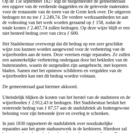
Op de 15e september 1827 legt de burgemeester de gemeenteraad
een opgave van de verdiende daggelden en de geleverde materialen
voor de restauratie van de toren van de Grote kerk over. De uitgaven
bedragen tot nu toe ƒ 2.249,74. De verdere werkzaamheden tot aan
de voltooiing van het werk worden geraamd op ƒ 158, zodat de
totale kosten ƒ 2.407,74 zullen bedragen. Op deze wijze blijft er een
niet besteed bedrag over van circa ƒ 600.
Het Stadsbestuur overweegt dat dit bedrag op een zeer geschikte
wijze zou kunnen worden aangewend voor de verbetering van de
wijzerborden aan de toren. Deze vereisen enige reparaties. Ze zullen
een aanmerkelijke verbetering ondergaan door het bekleden van de
buitenranden, waarin de uurgetallen zijn aangebracht, met koperen
bladen. Samen met het opnieuw schilderen en vergulden van de
wijzerborden kan met dit bedrag worden volstaan.
De gemeenteraad gaat hiermee akkoord.
Uiteindelijk blijken de kosten van het herstel van de stadstoren en de
wijzerborden ƒ 2.912,43 te bedragen. Het Stadsbestuur besluit het
resterende bedrag van ƒ 87,57 aan de stadsfabriek als buitengewone
beloning voor zijn betoonde ijver en overleg te schenken.
In juni 1830 rapporteert de stadsfabriek over noodzakelijke
reparaties aan het grote stadsuurwerk in de kerktoren. Hierdoor zal