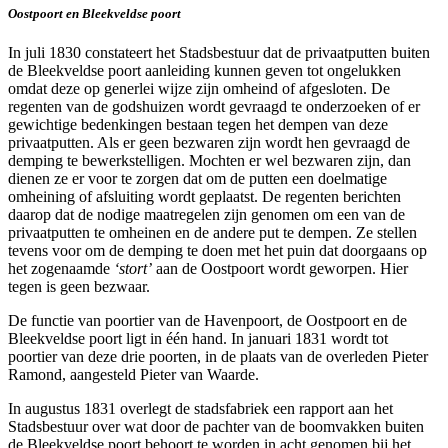
Oostpoort en Bleekveldse poort
In juli 1830 constateert het Stadsbestuur dat de privaatputten buiten
de Bleekveldse poort aanleiding kunnen geven tot ongelukken
omdat deze op generlei wijze zijn omheind of afgesloten. De
regenten van de godshuizen wordt gevraagd te onderzoeken of er
gewichtige bedenkingen bestaan tegen het dempen van deze
privaatputten. Als er geen bezwaren zijn wordt hen gevraagd de
demping te bewerkstelligen. Mochten er wel bezwaren zijn, dan
dienen ze er voor te zorgen dat om de putten een doelmatige
omheining of afsluiting wordt geplaatst. De regenten berichten
daarop dat de nodige maatregelen zijn genomen om een van de
privaatputten te omheinen en de andere put te dempen. Ze stellen
tevens voor om de demping te doen met het puin dat doorgaans op
het zogenaamde
‘stort’
aan de Oostpoort wordt geworpen. Hier
tegen is geen bezwaar.
De functie van poortier van de Havenpoort, de Oostpoort en de
Bleekveldse poort ligt in één hand. In januari 1831 wordt tot
poortier van deze drie poorten, in de plaats van de overleden Pieter
Ramond, aangesteld Pieter van Waarde.
In augustus 1831 overlegt de stadsfabriek een rapport aan het
Stadsbestuur over wat door de pachter van de boomvakken buiten
de Bleekveldse poort behoort te worden in acht genomen bij het