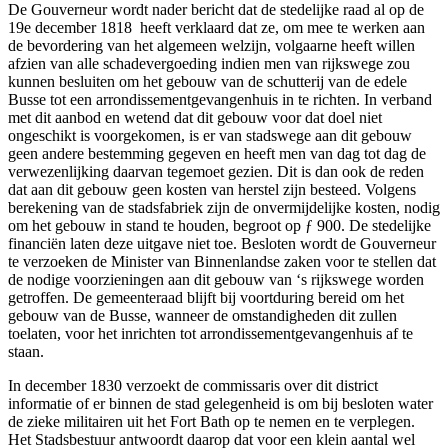
De Gouverneur wordt nader bericht dat de stedelijke raad al op de
19e december 1818 heeft verklaard dat ze, om mee te werken aan
de bevordering van het algemeen welzijn, volgaarne heeft willen
afzien van alle schadevergoeding indien men van rijkswege zou
kunnen besluiten om het gebouw van de schutterij van de edele
Busse tot een arrondissementgevangenhuis in te richten. In verband
met dit aanbod en wetend dat dit gebouw voor dat doel niet
ongeschikt is voorgekomen, is er van stadswege aan dit gebouw
geen andere bestemming gegeven en heeft men van dag tot dag de
verwezenlijking daarvan tegemoet gezien. Dit is dan ook de reden
dat aan dit gebouw geen kosten van herstel zijn besteed. Volgens
berekening van de stadsfabriek zijn de onvermijdelijke kosten, nodig
om het gebouw in stand te houden, begroot op ƒ 900. De stedelijke
financiën laten deze uitgave niet toe. Besloten wordt de Gouverneur
te verzoeken de Minister van Binnenlandse zaken voor te stellen dat
de nodige voorzieningen aan dit gebouw van ‘s rijkswege worden
getroffen. De gemeenteraad blijft bij voortduring bereid om het
gebouw van de Busse, wanneer de omstandigheden dit zullen
toelaten, voor het inrichten tot arrondissementgevangenhuis af te
staan.
In december 1830 verzoekt de commissaris over dit district
informatie of er binnen de stad gelegenheid is om bij besloten water
de zieke militairen uit het Fort Bath op te nemen en te verplegen.
Het Stadsbestuur antwoordt daarop dat voor een klein aantal wel