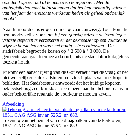
ook den koperen bal af te nemen en te repareren. Met de
ambagtslieden moet ik toestemmen dat het tegenwoordig saizoen
van het jaar de vereischte werkzaamheden als geheel ondoenlijk
maakt’.
Naar hun oordeel is er geen direct gevaar aanwezig. Toch komt het
hen noodzakelijk voor
‘om bij een gunstig seizoen de toren tegen
verdere defecten te verzekeren en het bekleedsel op een voldoende
wijze te herstellen en waar het nodig is te vernieuwen’.
De
stadsfabriek begroot de kosten op ƒ 2.500 à ƒ 3.000. De
gemeenteraad gaat hiermee akkoord, mits de stadsfabriek dagelijks
toezicht houdt.
Er komt een aanschrijving van de Gouverneur met de vraag of het
niet wenselijker is de stadstoren met zink inplaats van met koper te
bekleden. Het Stadsbestuur antwoordt dat het huidige koperen
bekleedsel nog zeer bruikbaar is en meent aan het behoud daarvan
onder behoorlijke reparatie de voorkeur te moeten geven.
Afbeelding
Tekening van het herstel van de draagbalken van de kerktoren,
1831. GAG.ASG.inv.nr. 525.2, nr. 883.