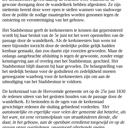
gewone doorgang door de wandelkerk hebben afgesloten. Ze zijn
niettemin bereid deze weer open te stellen wanneer van stadswege
door de politie de nodige maatregelen worden genomen tegen de
ontsiering en verontreiniging van het gebouw.
Het Stadsbestuur geeft de kerkmeesters te kennen dat gepersisteerd
wordt bij haar besluit van de 5e juni tot het weer openstellen van de
passage door de wandelkerk. Als de kerkmeesters hun wens tot
meer bijzonder toezicht door de stedelijke politie gelijk hadden
kenbaar gemaakt, dan zou daarin zijn voorzien geworden. Maar de
onlangs aangebrachte afsluiting is tegen de gewoonte, zonder enige
kennisgeving aan of overleg met het Stadsbestuur, geschied. Het
Stadsbestuur blijft daarom bij haar gevoelen. De belangstelling van
het stedelijk bestuur voor de godsdienst en zedelijkheid moeten
genoegzame waarborg voor de kerkmeesters zijn om aan de
uitnodiging van het Stadsbestuur te voldoen.
De kerkenraad van de Hervormde gemeente zet op de 25e juni 1830
de redenen uiteen van het gesloten houden van de passage door de
wandelkerk. Er bestonden in de ogen van de kerkenraad
gewichtiger redenen die sluiting gebiedend vorderden.
‘Het
aanstootelijke en ergerlijke voor velen der gemeente dat hetzelve, als
het ware, tot eene verzamelplaats van straatkinderen diende, die
daar, in het gebouw, aan de openbare eeredienst toegewijd en op de
graven onzer overledenen, ongestoord allerhande spelen