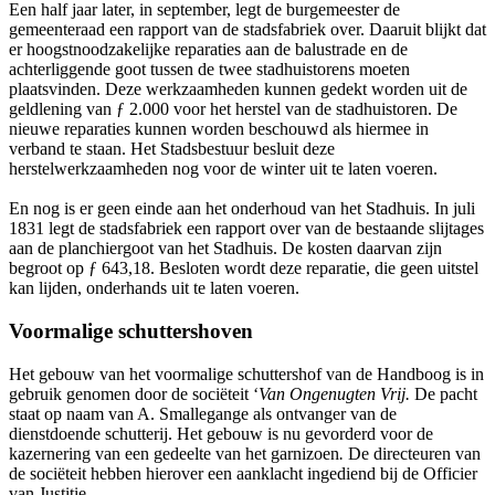
Een half jaar later, in september, legt de burgemeester de
gemeenteraad een rapport van de stadsfabriek over. Daaruit blijkt dat
er hoogstnoodzakelijke reparaties aan de balustrade en de
achterliggende goot tussen de twee stadhuistorens moeten
plaatsvinden. Deze werkzaamheden kunnen gedekt worden uit de
geldlening van ƒ 2.000 voor het herstel van de stadhuistoren. De
nieuwe reparaties kunnen worden beschouwd als hiermee in
verband te staan. Het Stadsbestuur besluit deze
herstelwerkzaamheden nog voor de winter uit te laten voeren.
En nog is er geen einde aan het onderhoud van het Stadhuis. In juli
1831 legt de stadsfabriek een rapport over van de bestaande slijtages
aan de planchiergoot van het Stadhuis. De kosten daarvan zijn
begroot op ƒ 643,18. Besloten wordt deze reparatie, die geen uitstel
kan lijden, onderhands uit te laten voeren.
Voormalige schuttershoven
Het gebouw van het voormalige schuttershof van de Handboog is in
gebruik genomen door de sociëteit ‘
Van Ongenugten Vrij.
De pacht
staat op naam van A. Smallegange als ontvanger van de
dienstdoende schutterij. Het gebouw is nu gevorderd voor de
kazernering van een gedeelte van het garnizoen
.
De directeuren van
de sociëteit hebben hierover een aanklacht ingediend bij de Officier
van Justitie.