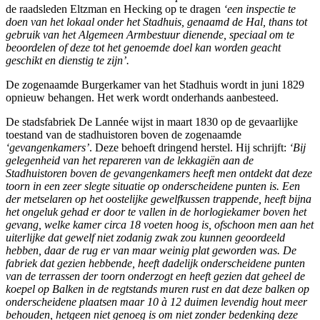
de raadsleden Eltzman en Hecking op te dragen
‘een inspectie te
doen van het lokaal onder het Stadhuis, genaamd de Hal, thans tot
gebruik van het Algemeen Armbestuur dienende, speciaal om te
beoordelen of deze tot het genoemde doel kan worden geacht
geschikt en dienstig te zijn’.
De zogenaamde Burgerkamer van het Stadhuis wordt in juni 1829
opnieuw behangen. Het werk wordt onderhands aanbesteed.
De stadsfabriek De Lannée wijst in maart 1830 op de gevaarlijke
toestand van de stadhuistoren boven de zogenaamde
‘gevangenkamers’
. Deze behoeft dringend herstel. Hij schrijft:
‘Bij
gelegenheid van het repareren van de lekkagiën aan de
Stadhuistoren boven de gevangenkamers heeft men ontdekt dat deze
toorn in een zeer slegte situatie op onderscheidene punten is. Een
der metselaren op het oostelijke gewelfkussen trappende, heeft bijna
het ongeluk gehad er door te vallen in de horlogiekamer boven het
gevang, welke kamer circa 18 voeten hoog is, ofschoon men aan het
uiterlijke dat gewelf niet zodanig zwak zou kunnen geoordeeld
hebben, daar de rug er van maar weinig plat geworden was. De
fabriek dat gezien hebbende, heeft dadelijk onderscheidene punten
van de terrassen der toorn onderzogt en heeft gezien dat geheel de
koepel op Balken in de regtstands muren rust en dat deze balken op
onderscheidene plaatsen maar 10 à 12 duimen levendig hout meer
behouden, hetgeen niet genoeg is om niet zonder bedenking deze