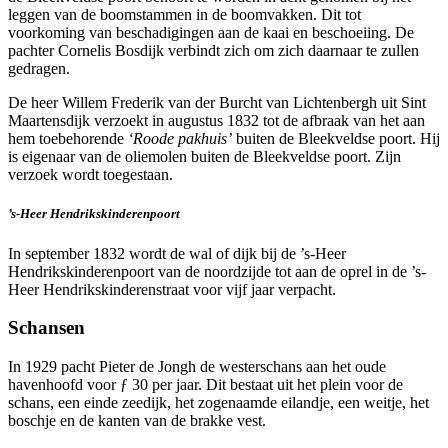
leggen van de boomstammen in de boomvakken. Dit tot
voorkoming van beschadigingen aan de kaai en beschoeiing. De
pachter Cornelis Bosdijk verbindt zich om zich daarnaar te zullen
gedragen.
De heer Willem Frederik van der Burcht van Lichtenbergh uit Sint
Maartensdijk verzoekt in augustus 1832 tot de afbraak van het aan
hem toebehorende
‘Roode pakhuis’
buiten de Bleekveldse poort. Hij
is eigenaar van de oliemolen buiten de Bleekveldse poort. Zijn
verzoek wordt toegestaan.
’s-Heer Hendrikskinderenpoort
In september 1832 wordt de wal of dijk bij de ’s-Heer
Hendrikskinderenpoort van de noordzijde tot aan de oprel in de ’s-
Heer Hendrikskinderenstraat voor vijf jaar verpacht.
Schansen
In 1929 pacht Pieter de Jongh de westerschans aan het oude
havenhoofd voor ƒ 30 per jaar. Dit bestaat uit het plein voor de
schans, een einde zeedijk, het zogenaamde eilandje, een weitje, het
boschje en de kanten van de brakke vest.