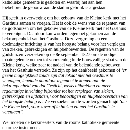
katholieke gemeente is gesloten en waarbij het aan hen
toebehorende gebouw aan de stad in gebruik is afgestaan.
Hij geeft in overweging om het gebouw van de Kleine kerk met het
Gasthuis samen te voegen. Het is ook de wens van de regenten van
de godshuizen om het gebouw van de Kleine kerk met het Gasthuis
te verenigen. Daardoor kan worden tegemoet gekomen aan de
bekrompenheid van het Gasthuis. Deze vergroting en een
doelmatiger inrichting is van het hoogste belang voor het verplegen
van zieken, gebrekkigen en hulpbehoevenden. De regenten van de
godshuizen verzoeken op de 8e september 1827 om de nodige
maatregelen te nemen tot voorziening in de bouwvallige staat van de
Kleine kerk, welke zeer tot nadeel van de belendende gebouwen
van het Gasthuis verstrekt. Ze zijn op het denkbeeld gekomen of
‘er
geene mogelijkheid zoude zijn dat lokaal met het Gasthuis te
verenigen, teneinde daardoor tegemoet te komen aan de
bekrompenheid van dat Gesticht, welks uitbreiding en meer
regelmatige inrichting bijzonder tot het verplegen van zieken,
gebrekkigen en lijdenden, voor behoeftigen en hulpbehoevenden van
het hoogste belang is’.
Ze verzoeken om te worden gemachtigd
‘om
de Kleine kerk, voor zover af te breken en met het Gasthuis te
verenigen’'.
Wel moeten de kerkmeesters van de rooms-katholieke gemeente
daarmee instemmen.