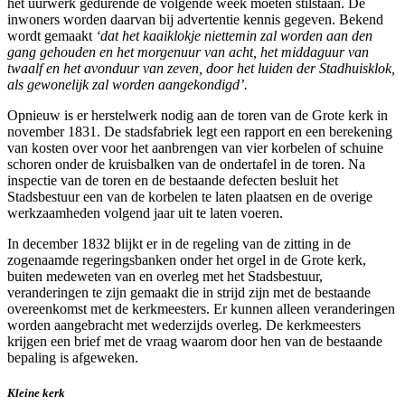
het uurwerk gedurende de volgende week moeten stilstaan. De
inwoners worden daarvan bij advertentie kennis gegeven. Bekend
wordt gemaakt
‘dat het kaaiklokje niettemin zal worden aan den
gang gehouden en het morgenuur van acht, het middaguur van
twaalf en het avonduur van zeven, door het luiden der Stadhuisklok,
als gewonelijk zal worden aangekondigd’.
Opnieuw is er herstelwerk nodig aan de toren van de Grote kerk in
november 1831. De stadsfabriek legt een rapport en een berekening
van kosten over voor het aanbrengen van vier korbelen of schuine
schoren onder de kruisbalken van de ondertafel in de toren. Na
inspectie van de toren en de bestaande defecten besluit het
Stadsbestuur een van de korbelen te laten plaatsen en de overige
werkzaamheden volgend jaar uit te laten voeren.
In december 1832 blijkt er in de regeling van de zitting in de
zogenaamde regeringsbanken onder het orgel in de Grote kerk,
buiten medeweten van en overleg met het Stadsbestuur,
veranderingen te zijn gemaakt die in strijd zijn met de bestaande
overeenkomst met de kerkmeesters. Er kunnen alleen veranderingen
worden aangebracht met wederzijds overleg. De kerkmeesters
krijgen een brief met de vraag waarom door hen van de bestaande
bepaling is afgeweken.
Kleine kerk