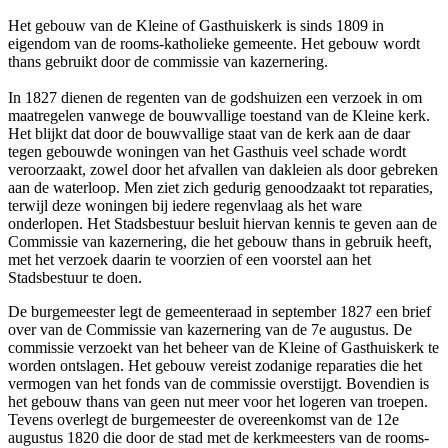
Het gebouw van de Kleine of Gasthuiskerk is sinds 1809 in
eigendom van de rooms-katholieke gemeente. Het gebouw wordt
thans gebruikt door de commissie van kazernering.
In 1827 dienen de regenten van de godshuizen een verzoek in om
maatregelen vanwege de bouwvallige toestand van de Kleine kerk.
Het blijkt dat door de bouwvallige staat van de kerk aan de daar
tegen gebouwde woningen van het Gasthuis veel schade wordt
veroorzaakt, zowel door het afvallen van dakleien als door gebreken
aan de waterloop. Men ziet zich gedurig genoodzaakt tot reparaties,
terwijl deze woningen bij iedere regenvlaag als het ware
onderlopen. Het Stadsbestuur besluit hiervan kennis te geven aan de
Commissie van kazernering, die het gebouw thans in gebruik heeft,
met het verzoek daarin te voorzien of een voorstel aan het
Stadsbestuur te doen.
De burgemeester legt de gemeenteraad in september 1827 een brief
over van de Commissie van kazernering van de 7e augustus. De
commissie verzoekt van het beheer van de Kleine of Gasthuiskerk te
worden ontslagen. Het gebouw vereist zodanige reparaties die het
vermogen van het fonds van de commissie overstijgt. Bovendien is
het gebouw thans van geen nut meer voor het logeren van troepen.
Tevens overlegt de burgemeester de overeenkomst van de 12e
augustus 1820 die door de stad met de kerkmeesters van de rooms-