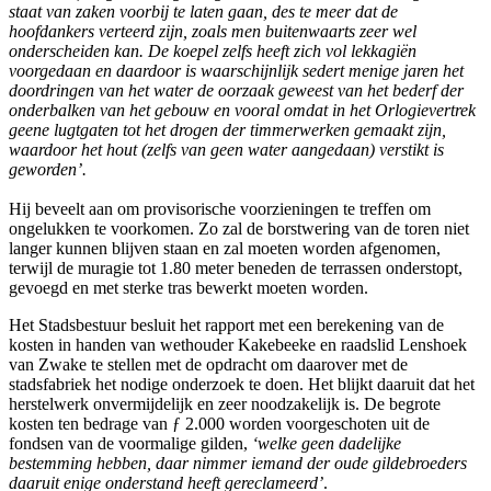
staat van zaken voorbij te laten gaan, des te meer dat de
hoofdankers verteerd zijn, zoals men buitenwaarts zeer wel
onderscheiden kan. De koepel zelfs heeft zich vol lekkagiën
voorgedaan en daardoor is waarschijnlijk sedert menige jaren het
doordringen van het water de oorzaak geweest van het bederf der
onderbalken van het gebouw en vooral omdat in het Orlogievertrek
geene lugtgaten tot het drogen der timmerwerken gemaakt zijn,
waardoor het hout (zelfs van geen water aangedaan) verstikt is
geworden’.
Hij beveelt aan om provisorische voorzieningen te treffen om
ongelukken te voorkomen. Zo zal de borstwering van de toren niet
langer kunnen blijven staan en zal moeten worden afgenomen,
terwijl de muragie tot 1.80 meter beneden de terrassen onderstopt,
gevoegd en met sterke tras bewerkt moeten worden.
Het Stadsbestuur besluit het rapport met een berekening van de
kosten in handen van wethouder Kakebeeke en raadslid Lenshoek
van Zwake te stellen met de opdracht om daarover met de
stadsfabriek het nodige onderzoek te doen. Het blijkt daaruit dat het
herstelwerk onvermijdelijk en zeer noodzakelijk is. De begrote
kosten ten bedrage van ƒ 2.000 worden voorgeschoten uit de
fondsen van de voormalige gilden,
‘welke geen dadelijke
bestemming hebben, daar nimmer iemand der oude gildebroeders
daaruit enige onderstand heeft gereclameerd’
.