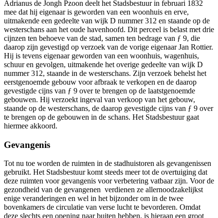
Adrianus de Jongh Pzoon deelt het Stadsbestuur in februari 1832
mee dat hij eigenaar is geworden van een woonhuis en erve,
uitmakende een gedeelte van wijk D nummer 312 en staande op de
westerschans aan het oude havenhoofd. Dit perceel is belast met drie
cijnzen ten behoeve van de stad, samen ten bedrage van ƒ 9, die
daarop zijn gevestigd op verzoek van de vorige eigenaar Jan Rottier.
Hij is tevens eigenaar geworden van een woonhuis, wagenhuis,
schuur en gevolgen, uitmakende het overige gedeelte van wijk D
nummer 312, staande in de westerschans. Zijn verzoek behelst het
eerstgenoemde gebouw voor afbraak te verkopen en de daarop
gevestigde cijns van ƒ 9 over te brengen op de laatstgenoemde
gebouwen. Hij verzoekt ingeval van verkoop van het gebouw,
staande op de westerschans, de daarop gevestigde cijns van ƒ 9 over
te brengen op de gebouwen in de schans. Het Stadsbestuur gaat
hiermee akkoord.
Gevangenis
Tot nu toe worden de ruimten in de stadhuistoren als gevangenissen
gebruikt. Het Stadsbestuur komt steeds meer tot de overtuiging dat
deze ruimten voor gevangenis voor verbetering vatbaar zijn. Voor de
gezondheid van de gevangenen verdienen ze allernoodzakelijkst
enige veranderingen en wel in het bijzonder om in de twee
bovenkamers de circulatie van verse lucht te bevorderen. Omdat
deze slechts een opening naar buiten hebben, is hieraan een groot