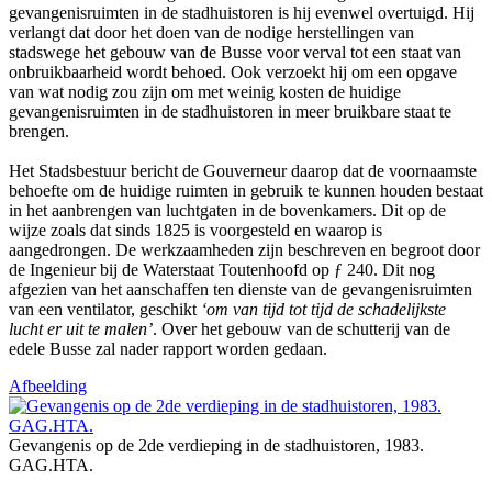
gevangenisruimten in de stadhuistoren is hij evenwel overtuigd. Hij
verlangt dat door het doen van de nodige herstellingen van
stadswege het gebouw van de Busse voor verval tot een staat van
onbruikbaarheid wordt behoed. Ook verzoekt hij om een opgave
van wat nodig zou zijn om met weinig kosten de huidige
gevangenisruimten in de stadhuistoren in meer bruikbare staat te
brengen.
Het Stadsbestuur bericht de Gouverneur daarop dat de voornaamste
behoefte om de huidige ruimten in gebruik te kunnen houden bestaat
in het aanbrengen van luchtgaten in de bovenkamers. Dit op de
wijze zoals dat sinds 1825 is voorgesteld en waarop is
aangedrongen. De werkzaamheden zijn beschreven en begroot door
de Ingenieur bij de Waterstaat Toutenhoofd op ƒ 240. Dit nog
afgezien van het aanschaffen ten dienste van de gevangenisruimten
van een ventilator, geschikt
‘om van tijd tot tijd de schadelijkste
lucht er uit te malen’
. Over het gebouw van de schutterij van de
edele Busse zal nader rapport worden gedaan.
Afbeelding
Gevangenis op de 2de verdieping in de stadhuistoren, 1983.
GAG.HTA.