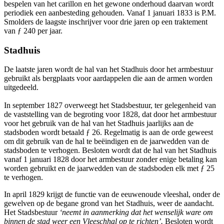
bespelen van het carillon en het gewone onderhoud daarvan wordt
periodiek een aanbesteding gehouden. Vanaf 1 januari 1833 is P.M.
Smolders de laagste inschrijver voor drie jaren op een traktement
van ƒ 240 per jaar.
Stadhuis
De laatste jaren wordt de hal van het Stadhuis door het armbestuur
gebruikt als bergplaats voor aardappelen die aan de armen worden
uitgedeeld.
In september 1827 overweegt het Stadsbestuur, ter gelegenheid van
de vaststelling van de begroting voor 1828, dat door het armbestuur
voor het gebruik van de hal van het Stadhuis jaarlijks aan de
stadsboden wordt betaald ƒ 26. Regelmatig is aan de orde geweest
om dit gebruik van de hal te beëindigen en de jaarwedden van de
stadsboden te verhogen. Besloten wordt dat de hal van het Stadhuis
vanaf 1 januari 1828 door het armbestuur zonder enige betaling kan
worden gebruikt en de jaarwedden van de stadsboden elk met ƒ 25
te verhogen.
In april 1829 krijgt de functie van de eeuwenoude vleeshal, onder de
gewelven op de begane grond van het Stadhuis, weer de aandacht.
Het Stadsbestuur
‘neemt in aanmerking dat het wenselijk ware om
binnen de stad weer een Vleeschhal op te richten’.
Besloten wordt