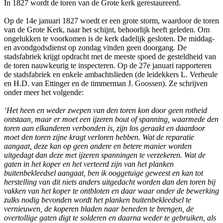
In 1827 wordt de toren van de Grote kerk gerestaureerd.
Op de 14e januari 1827 woedt er een grote storm, waardoor de toren
van de Grote Kerk, naar het schijnt, behoorlijk heeft geleden. Om
ongelukken te voorkomen is de kerk dadelijk gesloten. De middag-
en avondgodsdienst op zondag vinden geen doorgang. De
stadsfabriek krijgt opdracht met de meeste spoed de gesteldheid van
de toren nauwkeurig te inspecteren. Op de 27e januari rapporteren
de stadsfabriek en enkele ambachtslieden (de leidekkers L. Verheule
en H.D. van Ettinger en de timmerman J. Goossen). Ze schrijven
onder meer het volgende:
‘Het heen en weder zwepen van den toren kon door geen rotheid
ontstaan, maar er moet een ijzeren bout of spanning, waarmede den
toren aan elkanderen verbonden is, zijn los geraakt en daardoor
moet den toren zijne kragt verloren hebben. Wat de reparatie
aangaat, deze kan op geen andere en betere manier worden
uitgedagt dan deze met ijzeren spanningen te verzekeren. Wat de
gaten in het koper en het verteerd zijn van het planken
buitenbekleedsel aangaat, ben ik ooggetuige geweest en kan tot
herstelling van dit niets anders uitgedacht worden dan den toren bij
vakken van het koper te ontbloten en daar waar onder de bewerking
zulks nodig bevonden wordt het planken buitenbekleedsel te
vernieuwen, de koperen bladen naar beneden te brengen, de
overtollige gaten digt te solderen en daarna weder te gebruiken, als