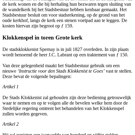
de kerk wonen en die bij herhaling hun bezwaren tegen sluiting van
de wandelkerk bij het Stadsbestuur hebben kenbaar gemaakt. Het
Stadsbestuur besluit om voor stadsrekening, op de grond van het
oude kerkhof, langs de kerk een stenen voetpad aan te leggen. De
kosten hiervan zijn begroot op ƒ 159.
Klokkenspel in toren Grote kerk
De stadsklokkenist Spernay is in juli 1827 overleden. In zijn plaats
wordt benoemd de heer J.C. Labrant op een traktement van ƒ 150.
Van deze gelegenheid maakt het Stadsbestuur gebruik om een
nieuwe
‘Instructie voor den Stads Klokkenist te Goes’
vast te stellen.
Deze bevat de volgende bepalingen:
Artikel 1
De Stads Klokkenist zal gehouden zijn deze bediening getrouwelijk
waar te nemen en op te volgen alle de bevelen welke hem door de
Stedelijke regering omtrent het behandelen van het Klokkenspel
zullen worden gegeven.
Artikel 2
Hij zal genieten een jaarwedde van honderd en vijftig gulden,