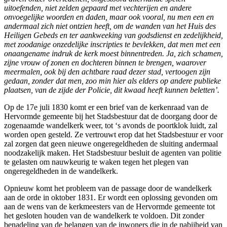
uitoefenden, niet zelden gepaard met vechterijen en andere
onvoegelijke woorden en daden, maar ook vooral, nu men een en
andermaal zich niet ontzien heeft, om de wanden van het Huis des
Heiligen Gebeds en ter aankweeking van godsdienst en zedelijkheid,
met zoodanige onzedelijke inscripties te bevlekken, dat men met een
onaangename indruk de kerk moest binnentreden. Ja, zich schamen,
zijne vrouw of zonen en dochteren binnen te brengen, waarover
meermalen, ook bij den achtbare raad dezer stad, vertoogen zijn
gedaan, zonder dat men, zoo min hier als elders op andere publieke
plaatsen, van de zijde der Policie, dit kwaad heeft kunnen beletten’.
Op de 17e juli 1830 komt er een brief van de kerkenraad van de
Hervormde gemeente bij het Stadsbestuur dat de doorgang door de
zogenaamde wandelkerk weer, tot ‘s avonds de poortklok luidt, zal
worden open gesteld. Ze vertrouwt erop dat het Stadsbestuur er voor
zal zorgen dat geen nieuwe ongeregeldheden de sluiting andermaal
noodzakelijk maken. Het Stadsbestuur besluit de agenten van politie
te gelasten om nauwkeurig te waken tegen het plegen van
ongeregeldheden in de wandelkerk.
Opnieuw komt het probleem van de passage door de wandelkerk
aan de orde in oktober 1831. Er wordt een oplossing gevonden om
aan de wens van de kerkmeesters van de Hervormde gemeente tot
het gesloten houden van de wandelkerk te voldoen. Dit zonder
benadeling van de belangen van de inwoners die in de nabijheid van