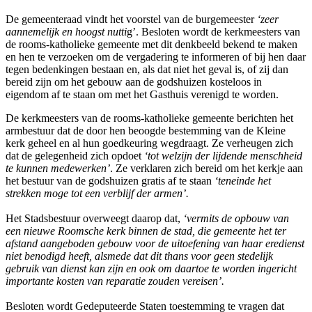
De gemeenteraad vindt het voorstel van de burgemeester
‘zeer
aannemelijk en hoogst nutti
g’. Besloten wordt de kerkmeesters van
de rooms-katholieke gemeente met dit denkbeeld bekend te maken
en hen te verzoeken om de vergadering te informeren of bij hen daar
tegen bedenkingen bestaan en, als dat niet het geval is, of zij dan
bereid zijn om het gebouw aan de godshuizen kosteloos in
eigendom af te staan om met het Gasthuis verenigd te worden.
De kerkmeesters van de rooms-katholieke gemeente berichten het
armbestuur dat de door hen beoogde bestemming van de Kleine
kerk geheel en al hun goedkeuring wegdraagt. Ze verheugen zich
dat de gelegenheid zich opdoet
‘tot welzijn der lijdende menschheid
te kunnen medewerken’
. Ze verklaren zich bereid om het kerkje aan
het bestuur van de godshuizen gratis af te staan
‘teneinde het
strekken moge tot een verblijf der armen’.
Het Stadsbestuur overweegt daarop dat,
‘vermits de opbouw van
een nieuwe Roomsche kerk binnen de stad, die gemeente het ter
afstand aangeboden gebouw voor de uitoefening van haar eredienst
niet benodigd heeft, alsmede dat dit thans voor geen stedelijk
gebruik van dienst kan zijn en ook om daartoe te worden ingericht
importante kosten van reparatie zouden vereisen’.
Besloten wordt Gedeputeerde Staten toestemming te vragen dat