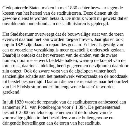
Gedeputeerde Staten maken in mei 1830 echter bezwaar tegen de
kosten van het herstel van de stadhuistoren. Deze dienen uit de
gewone dienst te worden betaald. De indruk wordt nu gewekt dat er
onvoldoende onderhoud aan de stadhuistoren is gepleegd.
Het Stadsbestuur overweegt dat de bouwvallige staat van de toren
evenwel daaraan niet kan worden toegeschreven. Jaarlijks en ook
nog in 1829 zijn daaraan reparaties gedaan. Echter als gevolg van
een onvoorziene verzakking is meer opzettelijk onderzoek gedaan.
Daarbij is ontdekt dat het verteren van de einden van de zware
houten, door metselwerk bedekte balken, waarop de koepel van de
toren rust, daartoe aanleiding heeft gegeven en de zijmuren daardoor
zijn ontzet. Ook de zware vorst van de afgelopen winter heeft
aanzienlijke schade aan het metselwerk veroorzaakt en de noodzaak
tot herstel bespoedigd. Daarom dienen de reparaties naar het oordeel
van het Stadsbestuur onder ‘buitengewone kosten’ te worden
gerekend.
In juli 1830 wordt de reparatie van de stadhuistoren aanbesteed aan
aannemer P.L. van Pottelberghe voor ƒ 1.394. De gemeenteraad
besluit ƒ 2.000 renteloos op te nemen uit de fondsen van de
voormalige gilden tot het bestrijden van de buitengewone en
dringende herstellingen aan de toren van het stadhuis.