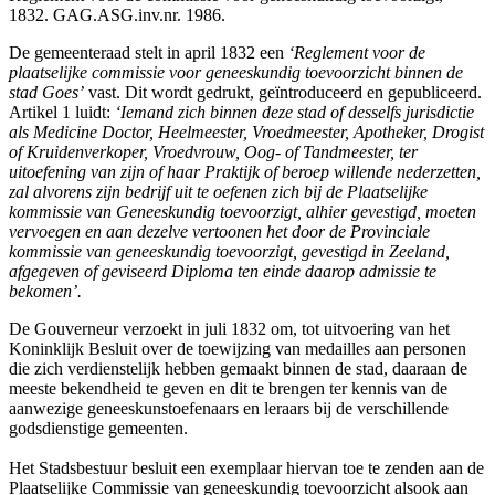
1832. GAG.ASG.inv.nr. 1986.
De gemeenteraad stelt in april 1832 een
‘Reglement voor de
plaatselijke commissie voor geneeskundig toevoorzicht binnen de
stad Goes’
vast. Dit wordt gedrukt, geïntroduceerd en gepubliceerd.
Artikel 1 luidt:
‘Iemand zich binnen deze stad of desselfs jurisdictie
als Medicine Doctor, Heelmeester, Vroedmeester, Apotheker, Drogist
of Kruidenverkoper, Vroedvrouw, Oog- of Tandmeester, ter
uitoefening van zijn of haar Praktijk of beroep willende nederzetten,
zal alvorens zijn bedrijf uit te oefenen zich bij de Plaatselijke
kommissie van Geneeskundig toevoorzigt, alhier gevestigd, moeten
vervoegen en aan dezelve vertoonen het door de Provinciale
kommissie van geneeskundig toevoorzigt, gevestigd in Zeeland,
afgegeven of geviseerd Diploma ten einde daarop admissie te
bekomen’.
De Gouverneur verzoekt in juli 1832 om, tot uitvoering van het
Koninklijk Besluit over de toewijzing van medailles aan personen
die zich verdienstelijk hebben gemaakt binnen de stad, daaraan de
meeste bekendheid te geven en dit te brengen ter kennis van de
aanwezige geneeskunstoefenaars en leraars bij de verschillende
godsdienstige gemeenten.
Het Stadsbestuur besluit een exemplaar hiervan toe te zenden aan de
Plaatselijke Commissie van geneeskundig toevoorzicht alsook aan