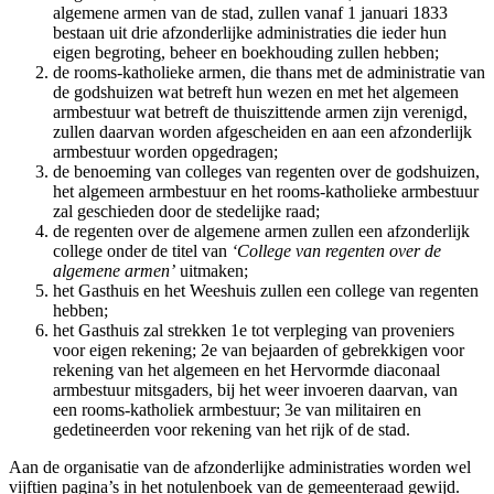
algemene armen van de stad, zullen vanaf 1 januari 1833
bestaan uit drie afzonderlijke administraties die ieder hun
eigen begroting, beheer en boekhouding zullen hebben;
de rooms-katholieke armen, die thans met de administratie van
de godshuizen wat betreft hun wezen en met het algemeen
armbestuur wat betreft de thuiszittende armen zijn verenigd,
zullen daarvan worden afgescheiden en aan een afzonderlijk
armbestuur worden opgedragen;
de benoeming van colleges van regenten over de godshuizen,
het algemeen armbestuur en het rooms-katholieke armbestuur
zal geschieden door de stedelijke raad;
de regenten over de algemene armen zullen een afzonderlijk
college onder de titel van
‘College van regenten over de
algemene armen’
uitmaken;
het Gasthuis en het Weeshuis zullen een college van regenten
hebben;
het Gasthuis zal strekken 1e tot verpleging van proveniers
voor eigen rekening; 2e van bejaarden of gebrekkigen voor
rekening van het algemeen en het Hervormde diaconaal
armbestuur mitsgaders, bij het weer invoeren daarvan, van
een rooms-katholiek armbestuur; 3e van militairen en
gedetineerden voor rekening van het rijk of de stad.
Aan de organisatie van de afzonderlijke administraties worden wel
vijftien pagina’s in het notulenboek van de gemeenteraad gewijd.