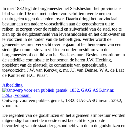
In mei 1832 legt de burgemeester het Stadsbestuur het provinciale
blad van de 19e mei met nadere voorschriften over te nemen
maatregelen tegen de cholera over. Daarin dringt het provinciaal
bestuur aan om nadere voorschriften aan de geneesheren uit te
reiken, te zorgen voor de reinheid en zuiverheid van de stad, toe te
zien op de deugdzaamheid van levensmiddelen en het drinkwater en
te voorzien in de noden van de behoeftigen. Verder wordt de
gemeentebesturen verzocht over te gaan tot het benoemen van een
stedelijke commissie van vijf leden onder presidium van de
burgemeester of een lid van het Stadsbestuur . Besloten wordt om in
de stedelijke commissie te benoemen de heren J.W. Hecking,
president van de plaatselijke commissie van geneeskundig
toevoorzicht, J.W. van Kerkwijk, mr. J.J. van Deinse, W.A. de Laat
de Kanter en H.C. Pilaar.
Afbeelding
Ontwerp voor een publiek gemak, 1832. GAG.ASG.inv.nr. 529.2,
vooraan.
De regenten van de godshuizen en het algemeen armbestuur worden
uitgenodigd om met de meeste ernst bedacht te zijn op de
bevordering van de staat der gezondheid van de in de godshuizen en