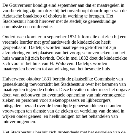
De Gouverneur kondigt eind september aan dat er maatregelen in
voorbereiding zijn om deze bij het onverhoopt doordringen van de
Aziatische braakloop of cholera in werking te brengen. Het
Stadsbestuur houdt hierover met de stedelijke geneeskundige
commissie een conferentie.
Ondertussen komt er in september 1831 informatie dat zich bij een
vreemde leurder met grof aardewerk de kinderziekte heeft
geopenbaard. Dadelijk worden maatregelen getroffen tot zijn
afzondering en het plaatsen van het voorgeschreven teken aan het
huis waarin hij zich bevindt. Ook in mei 1832 doet de kinderziekte
zich voor in het huis van H. Walraven. Dadelijk worden
maatregelen bevolen tot aanwijzing van het besmette huis.
Halverwege oktober 1831 bericht de plaatselijke Commissie van
geneeskundig toevoorzicht het Stadsbestuur over het beramen van
maatregelen tegen de cholera. Deze bevatten onder meer het opgave
doen van gebouwen tot eventuele opneming van minvermogende
zieken en personen voor ziekenoppassers en lijkbezorgers,
mitsgaders beraad over de benodigde geneesmiddelen en andere
voorwerpen ten dienste van de zieken en verdeling van de stad in
wijken onder genees- en heelkundigen tot het behandelen van
minvermogenden.
Het Stadsbestuur besluit zich grotendeels met het gevoelen van de