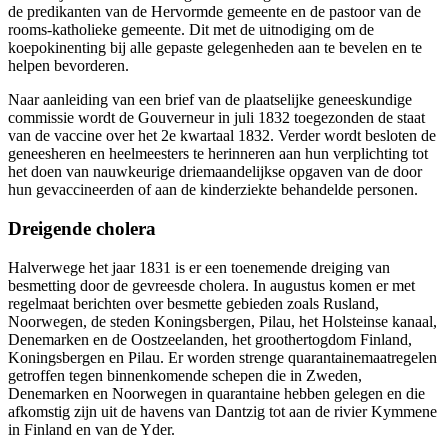
de predikanten van de Hervormde gemeente en de pastoor van de
rooms-katholieke gemeente. Dit met de uitnodiging om de
koepokinenting bij alle gepaste gelegenheden aan te bevelen en te
helpen bevorderen.
Naar aanleiding van een brief van de plaatselijke geneeskundige
commissie wordt de Gouverneur in juli 1832 toegezonden de staat
van de vaccine over het 2e kwartaal 1832. Verder wordt besloten de
geneesheren en heelmeesters te herinneren aan hun verplichting tot
het doen van nauwkeurige driemaandelijkse opgaven van de door
hun gevaccineerden of aan de kinderziekte behandelde personen.
Dreigende cholera
Halverwege het jaar 1831 is er een toenemende dreiging van
besmetting door de gevreesde cholera. In augustus komen er met
regelmaat berichten over besmette gebieden zoals Rusland,
Noorwegen, de steden Koningsbergen, Pilau, het Holsteinse kanaal,
Denemarken en de Oostzeelanden, het groothertogdom Finland,
Koningsbergen en Pilau. Er worden strenge quarantainemaatregelen
getroffen tegen binnenkomende schepen die in Zweden,
Denemarken en Noorwegen in quarantaine hebben gelegen en die
afkomstig zijn uit de havens van Dantzig tot aan de rivier Kymmene
in Finland en van de Yder.