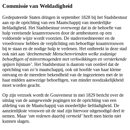
Commissie van Weldadigheid
Gedeputeerde Staten dringen in september 1828 bij het Stadsbestuur
aan op de oprichting van een Maatschappij van moederlijke
liefdadigheid. Het Stadsbestuur overweegt dat in de behoefte van
hulp vereisende kraamvrouwen door de armbesturen op een
voldoende wijze wordt voorzien. De stadsvroedmeester en de
vroedvrouw hebben de verplichting om behoeftige kraamvrouwen
bij te staan en de nodige hulp te verlenen. Het ontbreekt in deze stad
ook niet aan
‘deelnemende Menschenvrienden welke zodanige
behoeftigen of minvermogenden met verkwikkingen en versterkende
spijzen bijstaan’.
Het Stadsbestuur is daarom van oordeel dat de
oprichting van zo’n maatschappij, ook uit hoofde van haar kleine
omvang en de meerdere bekendheid van de ingezetenen met de in
haar midden aanwezige behoeftigen, van minder noodzakelijkheid
moet worden geacht.
Op zijn verzoek wordt de Gouverneur in mei 1829 bericht over de
uitslag van de aangewende pogingen tot de oprichting van een
afdeling van de Maatschappij van moederlijke liefdadigheid. De
aanzienlijkste vrouwen uit de stad zijn hiervoor uitgenodigd deel te
nemen. Maar
‘om redenen daarbij vermeld’
heeft men hierin niet
kunnen slagen.