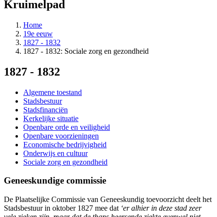
Kruimelpad
Home
19e eeuw
1827 - 1832
1827 - 1832: Sociale zorg en gezondheid
1827 - 1832
Algemene toestand
Stadsbestuur
Stadsfinanciën
Kerkelijke situatie
Openbare orde en veiligheid
Openbare voorzieningen
Economische bedrijvigheid
Onderwijs en cultuur
Sociale zorg en gezondheid
Geneeskundige commissie
De Plaatselijke Commissie van Geneeskundig toevoorzicht deelt het
Stadsbestuur in oktober 1827 mee dat
‘er alhier in deze stad zeer
vele zieken zijn, maar dat de thans heersende ziekte evenwel niet