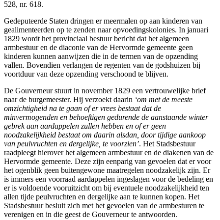
528, nr. 618.
Gedeputeerde Staten dringen er meermalen op aan kinderen van
gealimenteerden op te zenden naar opvoedingskolonies. In januari
1829 wordt het provinciaal bestuur bericht dat het algemeen
armbestuur en de diaconie van de Hervormde gemeente geen
kinderen kunnen aanwijzen die in de termen van de opzending
vallen. Bovendien verlangen de regenten van de godshuizen bij
voortduur van deze opzending verschoond te blijven.
De Gouverneur stuurt in november 1829 een vertrouwelijke brief
naar de burgemeester. Hij verzoekt daarin
‘om met de meeste
omzichtigheid na te gaan of er vrees bestaat dat de
minvermogenden en behoeftigen gedurende de aanstaande winter
gebrek aan aardappelen zullen hebben en of er geen
noodzakelijkheid bestaat om daarin alsdan, door tijdige aankoop
van peulvruchten en dergelijke, te voorzien’
. Het Stadsbestuur
raadpleegt hierover het algemeen armbestuur en de diakenen van de
Hervormde gemeente. Deze zijn eenparig van gevoelen dat er voor
het ogenblik geen buitengewone maatregelen noodzakelijk zijn. Er
is immers een voorraad aardappelen ingeslagen voor de bedeling en
er is voldoende vooruitzicht om bij eventuele noodzakelijkheid ten
allen tijde peulvruchten en dergelijke aan te kunnen kopen. Het
Stadsbestuur besluit zich met het gevoelen van de armbesturen te
verenigen en in die geest de Gouverneur te antwoorden.