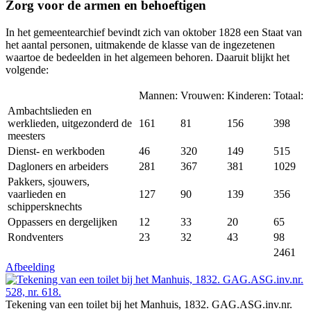
Zorg voor de armen en behoeftigen
In het gemeentearchief bevindt zich van oktober 1828 een Staat van
het aantal personen, uitmakende de klasse van de ingezetenen
waartoe de bedeelden in het algemeen behoren. Daaruit blijkt het
volgende:
Mannen:
Vrouwen:
Kinderen:
Totaal:
Ambachtslieden en
werklieden, uitgezonderd de
161
81
156
398
meesters
Dienst- en werkboden
46
320
149
515
Dagloners en arbeiders
281
367
381
1029
Pakkers, sjouwers,
vaarlieden en
127
90
139
356
schippersknechts
Oppassers en dergelijken
12
33
20
65
Rondventers
23
32
43
98
2461
Afbeelding
Tekening van een toilet bij het Manhuis, 1832. GAG.ASG.inv.nr.