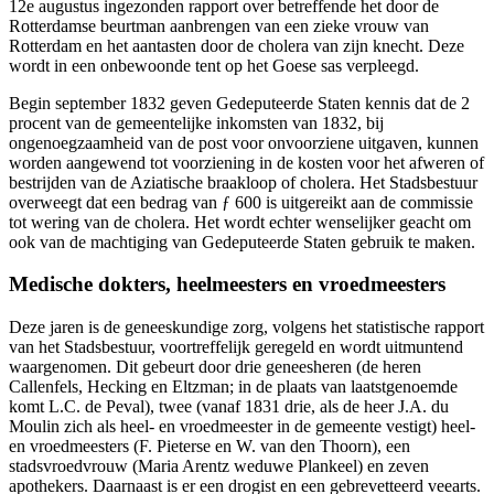
12e augustus ingezonden rapport over betreffende het door de
Rotterdamse beurtman aanbrengen van een zieke vrouw van
Rotterdam en het aantasten door de cholera van zijn knecht. Deze
wordt in een onbewoonde tent op het Goese sas verpleegd.
Begin september 1832 geven Gedeputeerde Staten kennis dat de 2
procent van de gemeentelijke inkomsten van 1832, bij
ongenoegzaamheid van de post voor onvoorziene uitgaven, kunnen
worden aangewend tot voorziening in de kosten voor het afweren of
bestrijden van de Aziatische braakloop of cholera. Het Stadsbestuur
overweegt dat een bedrag van ƒ 600 is uitgereikt aan de commissie
tot wering van de cholera. Het wordt echter wenselijker geacht om
ook van de machtiging van Gedeputeerde Staten gebruik te maken.
Medische dokters, heelmeesters en vroedmeesters
Deze jaren is de geneeskundige zorg, volgens het statistische rapport
van het Stadsbestuur, voortreffelijk geregeld en wordt uitmuntend
waargenomen. Dit gebeurt door drie geneesheren (de heren
Callenfels, Hecking en Eltzman; in de plaats van laatstgenoemde
komt L.C. de Peval), twee (vanaf 1831 drie, als de heer J.A. du
Moulin zich als heel- en vroedmeester in de gemeente vestigt) heel-
en vroedmeesters (F. Pieterse en W. van den Thoorn), een
stadsvroedvrouw (Maria Arentz weduwe Plankeel) en zeven
apothekers. Daarnaast is er een drogist en een gebrevetteerd veearts.