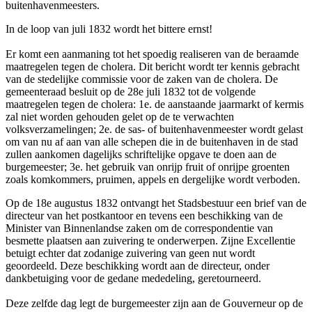
buitenhavenmeesters.
In de loop van juli 1832 wordt het bittere ernst!
Er komt een aanmaning tot het spoedig realiseren van de beraamde
maatregelen tegen de cholera. Dit bericht wordt ter kennis gebracht
van de stedelijke commissie voor de zaken van de cholera. De
gemeenteraad besluit op de 28e juli 1832 tot de volgende
maatregelen tegen de cholera: 1e. de aanstaande jaarmarkt of kermis
zal niet worden gehouden gelet op de te verwachten
volksverzamelingen; 2e. de sas- of buitenhavenmeester wordt gelast
om van nu af aan van alle schepen die in de buitenhaven in de stad
zullen aankomen dagelijks schriftelijke opgave te doen aan de
burgemeester; 3e. het gebruik van onrijp fruit of onrijpe groenten
zoals komkommers, pruimen, appels en dergelijke wordt verboden.
Op de 18e augustus 1832 ontvangt het Stadsbestuur een brief van de
directeur van het postkantoor en tevens een beschikking van de
Minister van Binnenlandse zaken om de correspondentie van
besmette plaatsen aan zuivering te onderwerpen. Zijne Excellentie
betuigt echter dat zodanige zuivering van geen nut wordt
geoordeeld. Deze beschikking wordt aan de directeur, onder
dankbetuiging voor de gedane mededeling, geretourneerd.
Deze zelfde dag legt de burgemeester zijn aan de Gouverneur op de