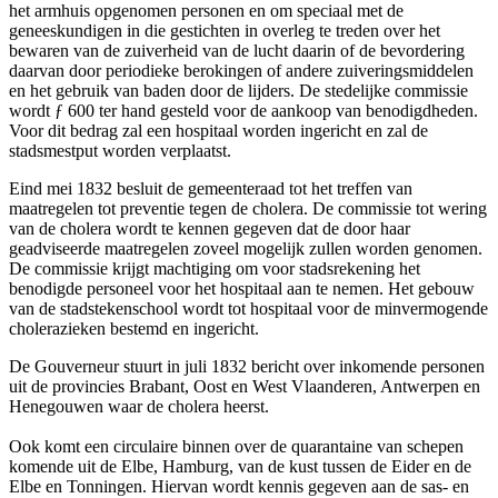
het armhuis opgenomen personen en om speciaal met de
geneeskundigen in die gestichten in overleg te treden over het
bewaren van de zuiverheid van de lucht daarin of de bevordering
daarvan door periodieke berokingen of andere zuiveringsmiddelen
en het gebruik van baden door de lijders. De stedelijke commissie
wordt ƒ 600 ter hand gesteld voor de aankoop van benodigdheden.
Voor dit bedrag zal een hospitaal worden ingericht en zal de
stadsmestput worden verplaatst.
Eind mei 1832 besluit de gemeenteraad tot het treffen van
maatregelen tot preventie tegen de cholera. De commissie tot wering
van de cholera wordt te kennen gegeven dat de door haar
geadviseerde maatregelen zoveel mogelijk zullen worden genomen.
De commissie krijgt machtiging om voor stadsrekening het
benodigde personeel voor het hospitaal aan te nemen. Het gebouw
van de stadstekenschool wordt tot hospitaal voor de minvermogende
cholerazieken bestemd en ingericht.
De Gouverneur stuurt in juli 1832 bericht over inkomende personen
uit de provincies Brabant, Oost en West Vlaanderen, Antwerpen en
Henegouwen waar de cholera heerst.
Ook komt een circulaire binnen over de quarantaine van schepen
komende uit de Elbe, Hamburg, van de kust tussen de Eider en de
Elbe en Tonningen. Hiervan wordt kennis gegeven aan de sas- en