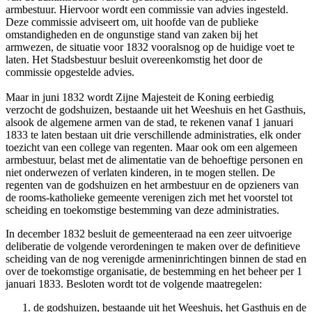
armbestuur. Hiervoor wordt een commissie van advies ingesteld.
Deze commissie adviseert om, uit hoofde van de publieke
omstandigheden en de ongunstige stand van zaken bij het
armwezen, de situatie voor 1832 vooralsnog op de huidige voet te
laten. Het Stadsbestuur besluit overeenkomstig het door de
commissie opgestelde advies.
Maar in juni 1832 wordt Zijne Majesteit de Koning eerbiedig
verzocht de godshuizen, bestaande uit het Weeshuis en het Gasthuis,
alsook de algemene armen van de stad, te rekenen vanaf 1 januari
1833 te laten bestaan uit drie verschillende administraties, elk onder
toezicht van een college van regenten. Maar ook om een algemeen
armbestuur, belast met de alimentatie van de behoeftige personen en
niet onderwezen of verlaten kinderen, in te mogen stellen. De
regenten van de godshuizen en het armbestuur en de opzieners van
de rooms-katholieke gemeente verenigen zich met het voorstel tot
scheiding en toekomstige bestemming van deze administraties.
In december 1832 besluit de gemeenteraad na een zeer uitvoerige
deliberatie de volgende verordeningen te maken over de definitieve
scheiding van de nog verenigde armeninrichtingen binnen de stad en
over de toekomstige organisatie, de bestemming en het beheer per 1
januari 1833. Besloten wordt tot de volgende maatregelen:
de godshuizen, bestaande uit het Weeshuis, het Gasthuis en de