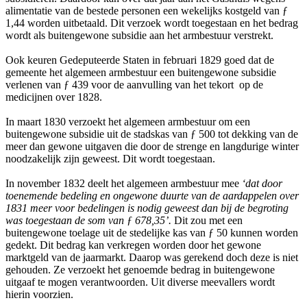
alimentatie van de bestede personen een wekelijks kostgeld van ƒ
1,44 worden uitbetaald. Dit verzoek wordt toegestaan en het bedrag
wordt als buitengewone subsidie aan het armbestuur verstrekt.
Ook keuren Gedeputeerde Staten in februari 1829 goed dat de
gemeente het algemeen armbestuur een buitengewone subsidie
verlenen van ƒ 439 voor de aanvulling van het tekort op de
medicijnen over 1828.
In maart 1830 verzoekt het algemeen armbestuur om een
buitengewone subsidie uit de stadskas van ƒ 500 tot dekking van de
meer dan gewone uitgaven die door de strenge en langdurige winter
noodzakelijk zijn geweest. Dit wordt toegestaan.
In november 1832 deelt het algemeen armbestuur mee
‘dat door
toenemende bedeling en ongewone duurte van de aardappelen over
1831 meer voor bedelingen is nodig geweest dan bij de begroting
was toegestaan de som van ƒ 678,35’.
Dit zou met een
buitengewone toelage uit de stedelijke kas van ƒ 50 kunnen worden
gedekt. Dit bedrag kan verkregen worden door het gewone
marktgeld van de jaarmarkt. Daarop was gerekend doch deze is niet
gehouden. Ze verzoekt het genoemde bedrag in buitengewone
uitgaaf te mogen verantwoorden. Uit diverse meevallers wordt
hierin voorzien.