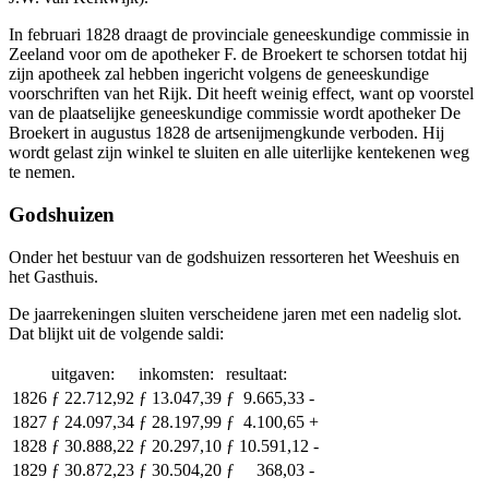
In februari 1828 draagt de provinciale geneeskundige commissie in
Zeeland voor om de apotheker F. de Broekert te schorsen totdat hij
zijn apotheek zal hebben ingericht volgens de geneeskundige
voorschriften van het Rijk. Dit heeft weinig effect, want op voorstel
van de plaatselijke geneeskundige commissie wordt apotheker De
Broekert in augustus 1828 de artsenijmengkunde verboden. Hij
wordt gelast zijn winkel te sluiten en alle uiterlijke kentekenen weg
te nemen.
Godshuizen
Onder het bestuur van de godshuizen ressorteren het Weeshuis en
het Gasthuis.
De jaarrekeningen sluiten verscheidene jaren met een nadelig slot.
Dat blijkt uit de volgende saldi:
uitgaven:
inkomsten:
resultaat:
1826
ƒ 22.712,92
ƒ 13.047,39
ƒ 9.665,33 -
1827
ƒ 24.097,34
ƒ 28.197,99
ƒ 4.100,65 +
1828
ƒ 30.888,22
ƒ 20.297,10
ƒ 10.591,12 -
1829
ƒ 30.872,23
ƒ 30.504,20
ƒ 368,03 -