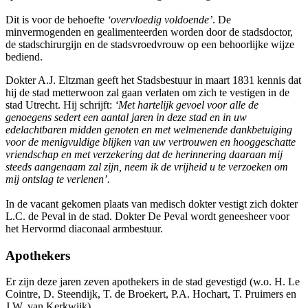
Dit is voor de behoefte
‘overvloedig voldoende’
. De
minvermogenden en gealimenteerden worden door de stadsdoctor,
de stadschirurgijn en de stadsvroedvrouw op een behoorlijke wijze
bediend.
Dokter A.J. Eltzman geeft het Stadsbestuur in maart 1831 kennis dat
hij de stad metterwoon zal gaan verlaten om zich te vestigen in de
stad Utrecht. Hij schrijft:
‘Met hartelijk gevoel voor alle de
genoegens sedert een aantal jaren in deze stad en in uw
edelachtbaren midden genoten en met welmenende dankbetuiging
voor de menigvuldige blijken van uw vertrouwen en hooggeschatte
vriendschap en met verzekering dat de herinnering daaraan mij
steeds aangenaam zal zijn, neem ik de vrijheid u te verzoeken om
mij ontslag te verlenen’.
In de vacant gekomen plaats van medisch dokter vestigt zich dokter
L.C. de Peval in de stad. Dokter De Peval wordt geneesheer voor
het Hervormd diaconaal armbestuur.
Apothekers
Er zijn deze jaren zeven apothekers in de stad gevestigd (w.o. H. Le
Cointre, D. Steendijk, T. de Broekert, P.A. Hochart, T. Pruimers en
J.W. van Kerkwijk).