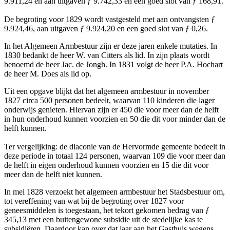
9.911,24 en aan uitgaven ƒ 9.742,33 en een goed slot van ƒ 168,91.
De begroting voor 1829 wordt vastgesteld met aan ontvangsten ƒ
9.924,46, aan uitgaven ƒ 9.924,20 en een goed slot van ƒ 0,26.
In het Algemeen Armbestuur zijn er deze jaren enkele mutaties. In
1830 bedankt de heer W. van Citters als lid. In zijn plaats wordt
benoemd de heer Jac. de Jongh. In 1831 volgt de heer P.A. Hochart
de heer M. Does als lid op.
Uit een opgave blijkt dat het algemeen armbestuur in november
1827 circa 500 personen bedeelt, waarvan 110 kinderen die lager
onderwijs genieten. Hiervan zijn er 450 die voor meer dan de helft
in hun onderhoud kunnen voorzien en 50 die dit voor minder dan de
helft kunnen.
Ter vergelijking: de diaconie van de Hervormde gemeente bedeelt in
deze periode in totaal 124 personen, waarvan 109 die voor meer dan
de helft in eigen onderhoud kunnen voorzien en 15 die dit voor
meer dan de helft niet kunnen.
In mei 1828 verzoekt het algemeen armbestuur het Stadsbestuur om,
tot vereffening van wat bij de begroting over 1827 voor
geneesmiddelen is toegestaan, het tekort gekomen bedrag van ƒ
345,13 met een buitengewone subsidie uit de stedelijke kas te
subsidiëren. Daardoor kan over dat jaar aan het Gasthuis wegens