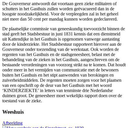
De Gouverneur antwoordt dat voortaan geen zieke militairen of
schutters in het Gasthuis zullen worden geëvacueerd dan in de
hoogste noodzakelijkheid. Voor de verpleegden zal in het geheel
niet meer dan 50 cent per mandag kunnen worden gedeclareerd.
De plaatselijke commissie van geneeskundig toevoorzicht binnen de
stad geeft het Stadsbestuur in juni 1831 kennis dat een dienstmeid
uit Kattendijke in het Gasthuis is opgenomen vanwege aantasting
door de kinderziekte. Het Stadsbestuur rapporteert hierover aan de
Gouverneur onder toezending van de weekstaat. Ook worden de
regenten van het Gasthuis en de stadsgeneesheer, belast met de
behandeling van de zieken in het Gasthuis, aangeschreven om de
bestaande verordeningen van voorzorg strikt na te komen. Dat houdt
onder meer in het vermijden van communicatie met de bewoners
buiten het Gasthuis en het stipt aanwenden van berokingen en
zuiverheidmiddelen. De regenten moeten zorgen voor het plaatsen
van een opschrift op de deur van het Gasthuis met het woord
‘KINDERZIEKTE’ in letters van tenminste drie Nederlandse
duimen groot. De geneesheer moet wekelijks rapport doen over de
toestand van de zieke.
Weeshuis
Afbeelding