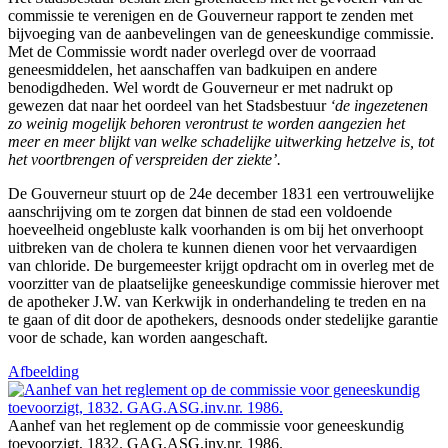
commissie te verenigen en de Gouverneur rapport te zenden met
bijvoeging van de aanbevelingen van de geneeskundige commissie.
Met de Commissie wordt nader overlegd over de voorraad
geneesmiddelen, het aanschaffen van badkuipen en andere
benodigdheden. Wel wordt de Gouverneur er met nadrukt op
gewezen dat naar het oordeel van het Stadsbestuur
‘de ingezetenen
zo weinig mogelijk behoren verontrust te worden aangezien het
meer en meer blijkt van welke schadelijke uitwerking hetzelve is, tot
het voortbrengen of verspreiden der ziekte’.
De Gouverneur stuurt op de 24e december 1831 een vertrouwelijke
aanschrijving om te zorgen dat binnen de stad een voldoende
hoeveelheid ongebluste kalk voorhanden is om bij het onverhoopt
uitbreken van de cholera te kunnen dienen voor het vervaardigen
van chloride. De burgemeester krijgt opdracht om in overleg met de
voorzitter van de plaatselijke geneeskundige commissie hierover met
de apotheker J.W. van Kerkwijk in onderhandeling te treden en na
te gaan of dit door de apothekers, desnoods onder stedelijke garantie
voor de schade, kan worden aangeschaft.
Afbeelding
Aanhef van het reglement op de commissie voor geneeskundig
toevoorzigt, 1832. GAG.ASG.inv.nr. 1986.