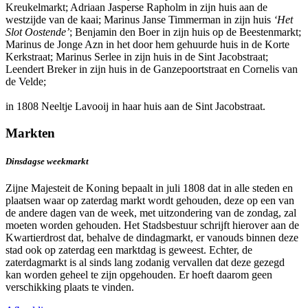
Kreukelmarkt; Adriaan Jasperse Rapholm in zijn huis aan de
westzijde van de kaai; Marinus Janse Timmerman in zijn huis
‘Het
Slot Oostende’
; Benjamin den Boer in zijn huis op de Beestenmarkt;
Marinus de Jonge Azn in het door hem gehuurde huis in de Korte
Kerkstraat; Marinus Serlee in zijn huis in de Sint Jacobstraat;
Leendert Breker in zijn huis in de Ganzepoortstraat en Cornelis van
de Velde;
in 1808 Neeltje Lavooij in haar huis aan de Sint Jacobstraat.
Markten
Dinsdagse weekmarkt
Zijne Majesteit de Koning bepaalt in juli 1808 dat in alle steden en
plaatsen waar op zaterdag markt wordt gehouden, deze op een van
de andere dagen van de week, met uitzondering van de zondag, zal
moeten worden gehouden. Het Stadsbestuur schrijft hierover aan de
Kwartierdrost dat, behalve de dindagmarkt, er vanouds binnen deze
stad ook op zaterdag een marktdag is geweest. Echter, de
zaterdagmarkt is al sinds lang zodanig vervallen dat deze gezegd
kan worden geheel te zijn opgehouden. Er hoeft daarom geen
verschikking plaats te vinden.