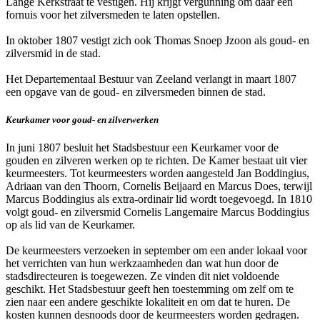
Lange Kerkstraat te vestigen. Hij krijgt vergunning om daar een
fornuis voor het zilversmeden te laten opstellen.
In oktober 1807 vestigt zich ook Thomas Snoep Jzoon als goud- en
zilversmid in de stad.
Het Departementaal Bestuur van Zeeland verlangt in maart 1807
een opgave van de goud- en zilversmeden binnen de stad.
Keurkamer voor goud- en zilverwerken
In juni 1807 besluit het Stadsbestuur een Keurkamer voor de
gouden en zilveren werken op te richten. De Kamer bestaat uit vier
keurmeesters. Tot keurmeesters worden aangesteld Jan Boddingius,
Adriaan van den Thoorn, Cornelis Beijaard en Marcus Does, terwijl
Marcus Boddingius als extra-ordinair lid wordt toegevoegd. In 1810
volgt goud- en zilversmid Cornelis Langemaire Marcus Boddingius
op als lid van de Keurkamer.
De keurmeesters verzoeken in september om een ander lokaal voor
het verrichten van hun werkzaamheden dan wat hun door de
stadsdirecteuren is toegewezen. Ze vinden dit niet voldoende
geschikt. Het Stadsbestuur geeft hen toestemming om zelf om te
zien naar een andere geschikte lokaliteit en om dat te huren. De
kosten kunnen desnoods door de keurmeesters worden gedragen.