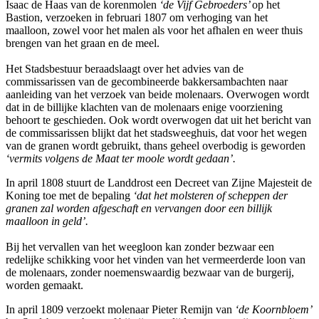
Isaac de Haas van de korenmolen
‘de Vijf Gebroeders’
op het
Bastion, verzoeken in februari 1807 om verhoging van het
maalloon, zowel voor het malen als voor het afhalen en weer thuis
brengen van het graan en de meel.
Het Stadsbestuur beraadslaagt over het advies van de
commissarissen van de gecombineerde bakkersambachten naar
aanleiding van het verzoek van beide molenaars. Overwogen wordt
dat in de billijke klachten van de molenaars enige voorziening
behoort te geschieden. Ook wordt overwogen dat uit het bericht van
de commissarissen blijkt dat het stadsweeghuis, dat voor het wegen
van de granen wordt gebruikt, thans geheel overbodig is geworden
‘vermits volgens de Maat ter moole wordt gedaan’.
In april 1808 stuurt de Landdrost een Decreet van Zijne Majesteit de
Koning toe met de bepaling
‘dat het molsteren of scheppen der
granen zal worden afgeschaft en vervangen door een billijk
maalloon in geld’.
Bij het vervallen van het weegloon kan zonder bezwaar een
redelijke schikking voor het vinden van het vermeerderde loon van
de molenaars, zonder noemenswaardig bezwaar van de burgerij,
worden gemaakt.
In april 1809 verzoekt molenaar Pieter Remijn van
‘de Koornbloem’