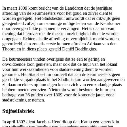
In maart 1809 komt bericht van de Landdrost dat de jaarlijkse
aftreding van de keurmeesters voor het goud en zilver dient te
worden geregeld. Het Stadsbestuur antwoordt dat er dikwijls geen
gelegenheid zal zijn om sommige nuttige leden van de Keurkamer
door even geschikte personen te vervangen. Het is daarom van
mening dat hierover met de meeste omzichtigheid dient te worden
omgegaan. Echter, als die aftreding onvermijdelijk mocht worden
geoordeeld, dan zou als eerste kunnen aftreden Adriaan van den
Thoorn en in diens plaats gesteld Daniël Boddingius.
De keurmeesters vinden overigens dat ze een te gering en
onvoldoende loon genieten, maar ook dat de huur van het lokaal
voor hun werkzaamheden voor stadsrekening dient te worden
genomen. Het Stadsbestuur oordeelt dat aan de keurmeesters geen
geschikte vergaderplaats in het Stadhuis kon worden aangewezen en
zij daarom elders op hun eigen kosten zich van een zodanige plaats
hebben moeten voorzien. Niettemin wordt besloten de huur ten
bedrage van 36 gulden over 1809 voor de komende jaren voor
stadsrekening te nemen.
Stijfselfabriek
In april 1807 dient Jacobus Hendrik op den Kamp een verzoek in
om vrijstelling van betaling van een zekere recognitie voor het