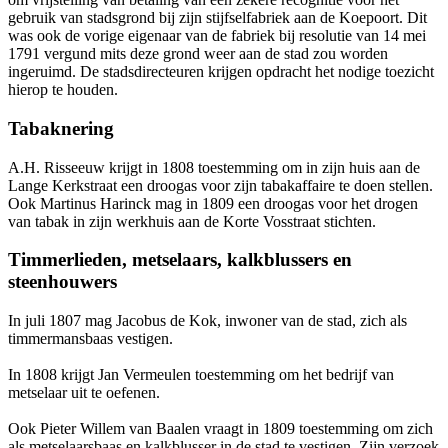
gebruik van stadsgrond bij zijn stijfselfabriek aan de Koepoort. Dit
was ook de vorige eigenaar van de fabriek bij resolutie van 14 mei
1791 vergund mits deze grond weer aan de stad zou worden
ingeruimd. De stadsdirecteuren krijgen opdracht het nodige toezicht
hierop te houden.
Tabaknering
A.H. Risseeuw krijgt in 1808 toestemming om in zijn huis aan de
Lange Kerkstraat een droogas voor zijn tabakaffaire te doen stellen.
Ook Martinus Harinck mag in 1809 een droogas voor het drogen
van tabak in zijn werkhuis aan de Korte Vosstraat stichten.
Timmerlieden, metselaars, kalkblussers en
steenhouwers
In juli 1807 mag Jacobus de Kok, inwoner van de stad, zich als
timmermansbaas vestigen.
In 1808 krijgt Jan Vermeulen toestemming om het bedrijf van
metselaar uit te oefenen.
Ook Pieter Willem van Baalen vraagt in 1809 toestemming om zich
als metselaarsbaas en kalkblusser in de stad te vestigen. Zijn verzoek