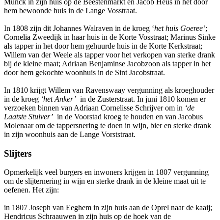
Munck in zijn huis op de Beestenmarkt en Jacob Heus in het door
hem bewoonde huis in de Lange Vosstraat.
In 1808 zijn dit Johannes Walraven in de kroeg ‘
het huis Goeree’
;
Cornelia Zweedijk in haar huis in de Korte Vosstraat; Marinus Sinke
als tapper in het door hem gehuurde huis in de Korte Kerkstraat;
Willem van der Weele als tapper voor het verkopen van sterke drank
bij de kleine maat; Adriaan Benjaminse Jacobzoon als tapper in het
door hem gekochte woonhuis in de Sint Jacobstraat.
In 1810 krijgt Willem van Ravenswaay vergunning als kroeghouder
in de kroeg
‘het Anker’
in de Zusterstraat. In juni 1810 komen er
verzoeken binnen van Adriaan Cornelisse Schrijver om in
‘de
Laatste Stuiver’
in de Voorstad kroeg te houden en van Jacobus
Molenaar om de tappersnering te doen in wijn, bier en sterke drank
in zijn woonhuis aan de Lange Vorststraat.
Slijters
Opmerkelijk veel burgers en inwoners krijgen in 1807 vergunning
om de slijternering in wijn en sterke drank in de kleine maat uit te
oefenen. Het zijn:
in 1807 Joseph van Eeghem in zijn huis aan de Oprel naar de kaaij;
Hendricus Schraauwen in zijn huis op de hoek van de