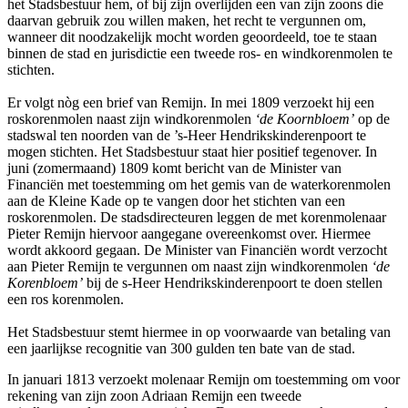
het Stadsbestuur hem, of bij zijn overlijden een van zijn zoons die
daarvan gebruik zou willen maken, het recht te vergunnen om,
wanneer dit noodzakelijk mocht worden geoordeeld, toe te staan
binnen de stad en jurisdictie een tweede ros- en windkorenmolen te
stichten.
Er volgt nòg een brief van Remijn. In mei 1809 verzoekt hij een
roskorenmolen naast zijn windkorenmolen
‘de Koornbloem’
op de
stadswal ten noorden van de ’s-Heer Hendrikskinderenpoort te
mogen stichten. Het Stadsbestuur staat hier positief tegenover. In
juni (zomermaand) 1809 komt bericht van de Minister van
Financiën met toestemming om het gemis van de waterkorenmolen
aan de Kleine Kade op te vangen door het stichten van een
roskorenmolen. De stadsdirecteuren leggen de met korenmolenaar
Pieter Remijn hiervoor aangegane overeenkomst over. Hiermee
wordt akkoord gegaan. De Minister van Financiën wordt verzocht
aan Pieter Remijn te vergunnen om naast zijn windkorenmolen
‘de
Korenbloem’
bij de s-Heer Hendrikskinderenpoort te doen stellen
een ros korenmolen.
Het Stadsbestuur stemt hiermee in op voorwaarde van betaling van
een jaarlijkse recognitie van 300 gulden ten bate van de stad.
In januari 1813 verzoekt molenaar Remijn om toestemming om voor
rekening van zijn zoon Adriaan Remijn een tweede