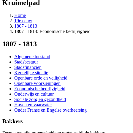
Kruimelpad
Home
19e eeuw
1807 - 1813
1807 - 1813: Economische bedrijvigheid
1807 - 1813
Algemene toestand
Stadsbestuur
Stadsfinancien
Kerkelijke situatie
Openbare orde en veiligheid
Openbare voorzieningen
Economische bedrijvigheid
Onderwijs en cultuur
Sociale zorg en gezondheid
Haven en vaarwater
Onder Franse en Engelse overheersing
Bakkers
Deze jaren zijn er verscheidene mutaties bij de bakkers.