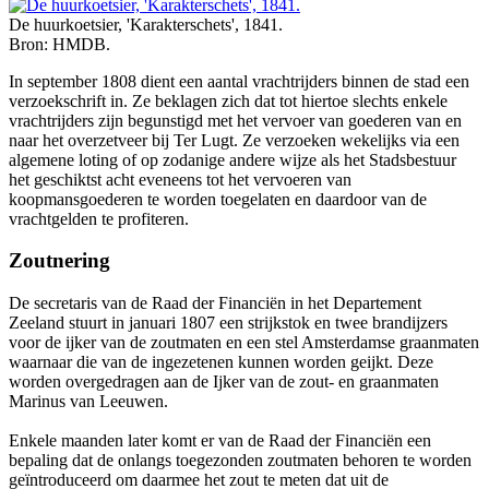
De huurkoetsier, 'Karakterschets', 1841.
Bron: HMDB.
In september 1808 dient een aantal vrachtrijders binnen de stad een
verzoekschrift in. Ze beklagen zich dat tot hiertoe slechts enkele
vrachtrijders zijn begunstigd met het vervoer van goederen van en
naar het overzetveer bij Ter Lugt. Ze verzoeken wekelijks via een
algemene loting of op zodanige andere wijze als het Stadsbestuur
het geschiktst acht eveneens tot het vervoeren van
koopmansgoederen te worden toegelaten en daardoor van de
vrachtgelden te profiteren.
Zoutnering
De secretaris van de Raad der Financiën in het Departement
Zeeland stuurt in januari 1807 een strijkstok en twee brandijzers
voor de ijker van de zoutmaten en een stel Amsterdamse graanmaten
waarnaar die van de ingezetenen kunnen worden geijkt. Deze
worden overgedragen aan de Ijker van de zout- en graanmaten
Marinus van Leeuwen.
Enkele maanden later komt er van de Raad der Financiën een
bepaling dat de onlangs toegezonden zoutmaten behoren te worden
geïntroduceerd om daarmee het zout te meten dat uit de