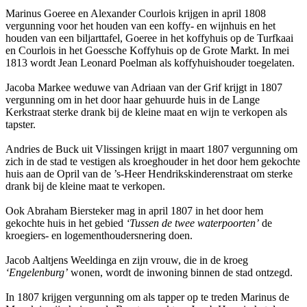
Marinus Goeree en Alexander Courlois krijgen in april 1808
vergunning voor het houden van een koffy- en wijnhuis en het
houden van een biljarttafel, Goeree in het koffyhuis op de Turfkaai
en Courlois in het Goessche Koffyhuis op de Grote Markt. In mei
1813 wordt Jean Leonard Poelman als koffyhuishouder toegelaten.
Jacoba Markee weduwe van Adriaan van der Grif krijgt in 1807
vergunning om in het door haar gehuurde huis in de Lange
Kerkstraat sterke drank bij de kleine maat en wijn te verkopen als
tapster.
Andries de Buck uit Vlissingen krijgt in maart 1807 vergunning om
zich in de stad te vestigen als kroeghouder in het door hem gekochte
huis aan de Opril van de ’s-Heer Hendrikskinderenstraat om sterke
drank bij de kleine maat te verkopen.
Ook Abraham Biersteker mag in april 1807 in het door hem
gekochte huis in het gebied
‘Tussen de twee waterpoorten’
de
kroegiers- en logementhoudersnering doen.
Jacob Aaltjens Weeldinga en zijn vrouw, die in de kroeg
‘Engelenburg’
wonen, wordt de inwoning binnen de stad ontzegd.
In 1807 krijgen vergunning om als tapper op te treden Marinus de