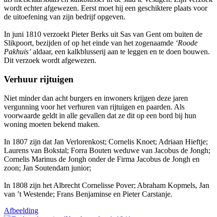
wordt echter afgewezen. Eerst moet hij een geschiktere plaats voor
de uitoefening van zijn bedrijf opgeven.
In juni 1810 verzoekt Pieter Berks uit Sas van Gent om buiten de
Slikpoort, bezijden of op het einde van het zogenaamde
‘Roode
Pakhuis’
aldaar, een kalkblusserij aan te leggen en te doen bouwen.
Dit verzoek wordt afgewezen.
Verhuur rijtuigen
Niet minder dan acht burgers en inwoners krijgen deze jaren
vergunning voor het verhuren van rijtuigen en paarden. Als
voorwaarde geldt in alle gevallen dat ze dit op een bord bij hun
woning moeten bekend maken.
In 1807 zijn dat Jan Verlorenkost; Cornelis Knoet; Adriaan Hieftje;
Laurens van Bokstal; Forra Bouten weduwe van Jacobus de Jongh;
Cornelis Marinus de Jongh onder de Firma Jacobus de Jongh en
zoon; Jan Soutendam junior;
In 1808 zijn het Albrecht Cornelisse Pover; Abraham Kopmels, Jan
van ’t Westende; Frans Benjaminse en Pieter Carstanje.
Afbeelding