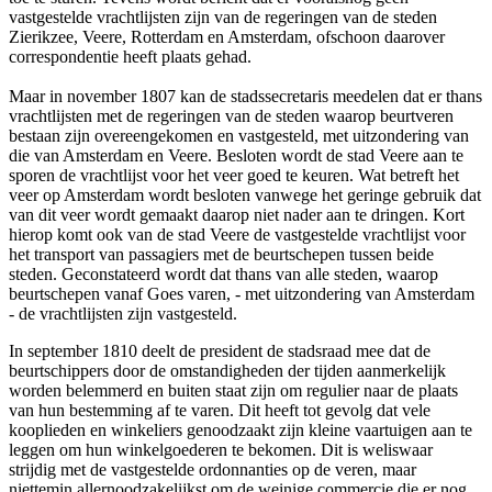
vastgestelde vrachtlijsten zijn van de regeringen van de steden
Zierikzee, Veere, Rotterdam en Amsterdam, ofschoon daarover
correspondentie heeft plaats gehad.
Maar in november 1807 kan de stadssecretaris meedelen dat er thans
vrachtlijsten met de regeringen van de steden waarop beurtveren
bestaan zijn overeengekomen en vastgesteld, met uitzondering van
die van Amsterdam en Veere. Besloten wordt de stad Veere aan te
sporen de vrachtlijst voor het veer goed te keuren. Wat betreft het
veer op Amsterdam wordt besloten vanwege het geringe gebruik dat
van dit veer wordt gemaakt daarop niet nader aan te dringen. Kort
hierop komt ook van de stad Veere de vastgestelde vrachtlijst voor
het transport van passagiers met de beurtschepen tussen beide
steden. Geconstateerd wordt dat thans van alle steden, waarop
beurtschepen vanaf Goes varen, - met uitzondering van Amsterdam
- de vrachtlijsten zijn vastgesteld.
In september 1810 deelt de president de stadsraad mee dat de
beurtschippers door de omstandigheden der tijden aanmerkelijk
worden belemmerd en buiten staat zijn om regulier naar de plaats
van hun bestemming af te varen. Dit heeft tot gevolg dat vele
kooplieden en winkeliers genoodzaakt zijn kleine vaartuigen aan te
leggen om hun winkelgoederen te bekomen. Dit is weliswaar
strijdig met de vastgestelde ordonnanties op de veren, maar
niettemin allernoodzakelijkst om de weinige commercie die er nog