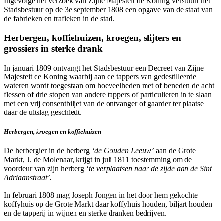
Ingevolge het verzoek van Zijne Majesteit de Koning verstuurt het
Stadsbestuur op de 3e september 1808 een opgave van de staat van
de fabrieken en trafieken in de stad.
Herbergen, koffiehuizen, kroegen, slijters en
grossiers in sterke drank
In januari 1809 ontvangt het Stadsbestuur een Decreet van Zijne
Majesteit de Koning waarbij aan de tappers van gedestilleerde
wateren wordt toegestaan om hoeveelheden met of beneden de acht
flessen of drie stopen van andere tappers of particulieren in te slaan
met een vrij consentbiljet van de ontvanger of gaarder ter plaatse
daar de uitslag geschiedt.
Herbergen, kroegen en koffiehuizen
De herbergier in de herberg
‘de Gouden Leeuw’
aan de Grote
Markt, J. de Molenaar, krijgt in juli 1811 toestemming om de
voordeur van zijn herberg ‘
te verplaatsen naar de zijde aan de Sint
Adriaanstraat’.
In februari 1808 mag Joseph Jongen in het door hem gekochte
koffyhuis op de Grote Markt daar koffyhuis houden, biljart houden
en de tapperij in wijnen en sterke dranken bedrijven.