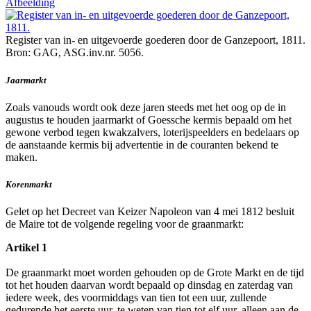
Afbeelding
Register van in- en uitgevoerde goederen door de Ganzepoort, 1811.
Bron: GAG, ASG.inv.nr. 5056.
Jaarmarkt
Zoals vanouds wordt ook deze jaren steeds met het oog op de in
augustus te houden jaarmarkt of Goessche kermis bepaald om het
gewone verbod tegen kwakzalvers, loterijspeelders en bedelaars op
de aanstaande kermis bij advertentie in de couranten bekend te
maken.
Korenmarkt
Gelet op het Decreet van Keizer Napoleon van 4 mei 1812 besluit
de Maire tot de volgende regeling voor de graanmarkt:
Artikel 1
De graanmarkt moet worden gehouden op de Grote Markt en de tijd
tot het houden daarvan wordt bepaald op dinsdag en zaterdag van
iedere week, des voormiddags van tien tot een uur, zullende
gedurende het eerste uur, te weten van tien tot elf uur, alleen aan de