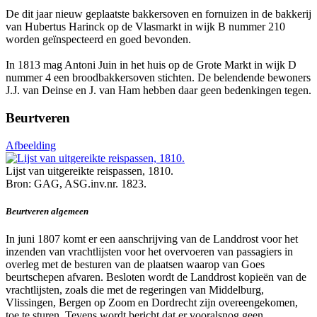
De dit jaar nieuw geplaatste bakkersoven en fornuizen in de bakkerij
van Hubertus Harinck op de Vlasmarkt in wijk B nummer 210
worden geïnspecteerd en goed bevonden.
In 1813 mag Antoni Juin in het huis op de Grote Markt in wijk D
nummer 4 een broodbakkersoven stichten. De belendende bewoners
J.J. van Deinse en J. van Ham hebben daar geen bedenkingen tegen.
Beurtveren
Afbeelding
Lijst van uitgereikte reispassen, 1810.
Bron: GAG, ASG.inv.nr. 1823.
Beurtveren algemeen
In juni 1807 komt er een aanschrijving van de Landdrost voor het
inzenden van vrachtlijsten voor het overvoeren van passagiers in
overleg met de besturen van de plaatsen waarop van Goes
beurtschepen afvaren. Besloten wordt de Landdrost kopieën van de
vrachtlijsten, zoals die met de regeringen van Middelburg,
Vlissingen, Bergen op Zoom en Dordrecht zijn overeengekomen,
toe te sturen. Tevens wordt bericht dat er vooralsnog geen