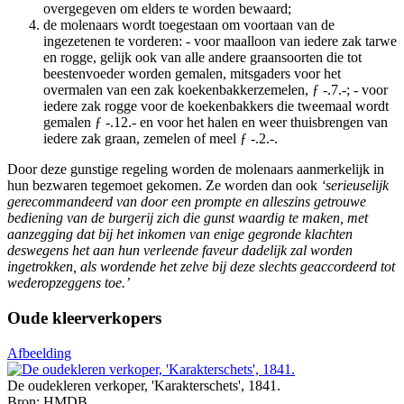
overgegeven om elders te worden bewaard;
de molenaars wordt toegestaan om voortaan van de
ingezetenen te vorderen: - voor maalloon van iedere zak tarwe
en rogge, gelijk ook van alle andere graansoorten die tot
beestenvoeder worden gemalen, mitsgaders voor het
overmalen van een zak koekenbakkerzemelen, ƒ -.7.-; - voor
iedere zak rogge voor de koekenbakkers die tweemaal wordt
gemalen ƒ -.12.- en voor het halen en weer thuisbrengen van
iedere zak graan, zemelen of meel ƒ -.2.-.
Door deze gunstige regeling worden de molenaars aanmerkelijk in
hun bezwaren tegemoet gekomen. Ze worden dan ook
‘serieuselijk
gerecommandeerd van door een prompte en alleszins getrouwe
bediening van de burgerij zich die gunst waardig te maken, met
aanzegging dat bij het inkomen van enige gegronde klachten
deswegens het aan hun verleende faveur dadelijk zal worden
ingetrokken, als wordende het zelve bij deze slechts geaccordeerd tot
wederopzeggens toe.’
Oude kleerverkopers
Afbeelding
De oudekleren verkoper, 'Karakterschets', 1841.
Bron: HMDB.