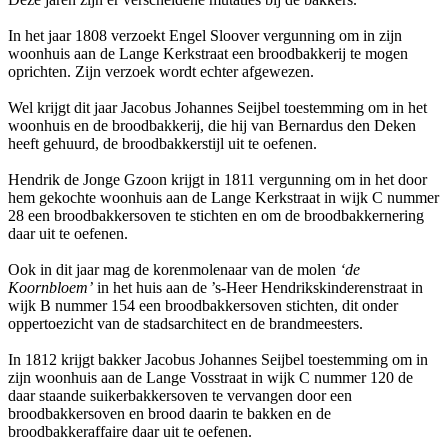
In het jaar 1808 verzoekt Engel Sloover vergunning om in zijn
woonhuis aan de Lange Kerkstraat een broodbakkerij te mogen
oprichten. Zijn verzoek wordt echter afgewezen.
Wel krijgt dit jaar Jacobus Johannes Seijbel toestemming om in het
woonhuis en de broodbakkerij, die hij van Bernardus den Deken
heeft gehuurd, de broodbakkerstijl uit te oefenen.
Hendrik de Jonge Gzoon krijgt in 1811 vergunning om in het door
hem gekochte woonhuis aan de Lange Kerkstraat in wijk C nummer
28 een broodbakkersoven te stichten en om de broodbakkernering
daar uit te oefenen.
Ook in dit jaar mag de korenmolenaar van de molen
‘de
Koornbloem’
in het huis aan de ’s-Heer Hendrikskinderenstraat in
wijk B nummer 154 een broodbakkersoven stichten, dit onder
oppertoezicht van de stadsarchitect en de brandmeesters.
In 1812 krijgt bakker Jacobus Johannes Seijbel toestemming om in
zijn woonhuis aan de Lange Vosstraat in wijk C nummer 120 de
daar staande suikerbakkersoven te vervangen door een
broodbakkersoven en brood daarin te bakken en de
broodbakkeraffaire daar uit te oefenen.