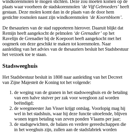
windkorenmolen te mogen stichten. Deze zou moeten komen op de
plaats waar voorheen de stadskorenmolen
‘de Vijf Gebroeders’
heeft
gestaan. Deze molen komt dan in de plaats van de door hem
gestichte rosmolen naast zijn windkorenmolen
‘de Koornbloem’
.
De thesauriers van de stad rapporteren hierover. Daaruit blijkt dat
Remijn heeft aangekocht de pelmolen
‘de Grenadier’
op het
Ravelijn de Grenadier bij de Koepoort heeft aangekocht met het
oogmerk om deze geschikt te maken tot korenmolen. Naar
aanleiding van het advies van de thesauriers besluit het Stadsbestuur
het verzoek toe te staan.
Stadsweeghuis
Het Stadsbestuur besluit in 1808 naar aanleiding van het Decreet
van Zijne Majesteit de Koning tot het volgende:
de weging van de granen in het stadsweeghuis en de betaling
van een halve stuiver per zak voor weegloon zal worden
beëindigd;
de weegmeester Jan Visser krijgt ontslag. Voorlopig mag hij
wel in het stadshuis, waar hij deze functie uitoefende, blijven
wonen tegen betaling van zeven ponden Vlaams per jaar;
de stadsgewichten, de balans en verdere gereedschappen die
in het weeghuis zijn, zullen aan de stadsfabriek worden